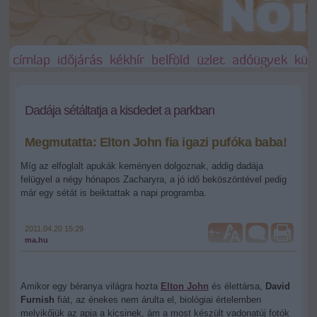
címlap
időjárás
kékhír
belföld
üzlet
adóügyek
külf
Dadája sétáltatja a kisdedet a parkban
Megmutatta: Elton John fia igazi pufóka baba!
Míg az elfoglalt apukák keményen dolgoznak, addig dadája
felügyel a négy hónapos Zacharyra, a jó idő beköszöntével pedig
már egy sétát is beiktattak a napi programba.
2011.04.20 15:29
+
-
ma.hu
Amikor egy béranya világra hozta
Elton John
és élettársa,
David
Furnish
fiát, az énekes nem árulta el, biológiai értelemben
melyikőjük az apja a kicsinek, ám a most készült vadonatúj fotók