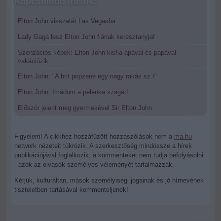
Kapcsolódó írások:
Elton John visszatér Las Vegasba
Lady Gaga lesz Elton John fiának keresztanyja!
Szenzációs képek: Elton John kisfia apával és papával
vakációzik
Elton John: "A brit popzene egy nagy rakás sz.r"
Elton John: Imádom a pelenka szagát!
Először jelent meg gyermekével Sir Elton John
Figyelem! A cikkhez hozzáfűzött hozzászólások nem a
ma.hu
network nézeteit tükrözik. A szerkesztőség mindössze a hírek
publikációjával foglalkozik, a kommenteket nem tudja befolyásolni
- azok az olvasók személyes véleményét tartalmazzák.
Kérjük, kulturáltan, mások személyiségi jogainak és jó hírnevének
tiszteletben tartásával kommenteljenek!