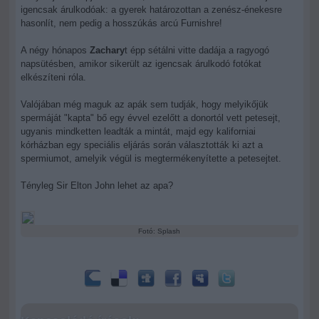
igencsak árulkodóak: a gyerek határozottan a zenész-énekesre
hasonlít, nem pedig a hosszúkás arcú Furnishre!
A négy hónapos
Zachary
t épp sétálni vitte dadája a ragyogó
napsütésben, amikor sikerült az igencsak árulkodó fotókat
elkészíteni róla.
Valójában még maguk az apák sem tudják, hogy melyikőjük
spermáját "kapta" bő egy évvel ezelőtt a donortól vett petesejt,
ugyanis mindketten leadták a mintát, majd egy kaliforniai
kórházban egy speciális eljárás során választották ki azt a
spermiumot, amelyik végül is megtermékenyítette a petesejtet.
Tényleg Sir Elton John lehet az apa?
Fotó: Splash