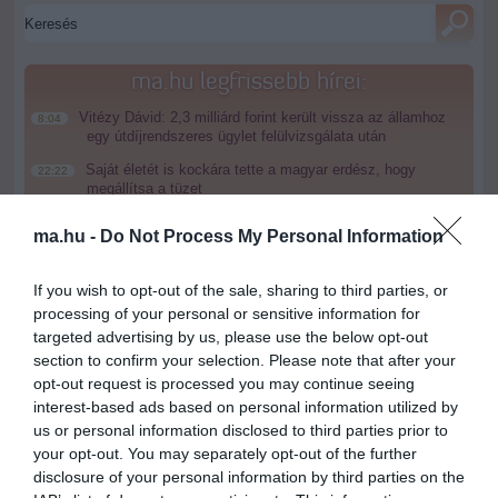
ma.hu legfrissebb hírei:
Vitézy Dávid: 2,3 milliárd forint került vissza az államhoz
8:04
egy útdíjrendszeres ügylet felülvizsgálata után
Saját életét is kockára tette a magyar erdész, hogy
22:22
megállítsa a tüzet
Második világháborús MG-42 géppuskát emeltek ki a
20:20
ma.hu -
Do Not Process My Personal Information
Dunából - a rendőrség lefoglalta
A Miniszterelnökség felmondta a Lounge Eventtel kötött
18:19
If you wish to opt-out of the sale, sharing to third parties, or
keretszerződését
processing of your personal or sensitive information for
Megérkezett az eső a Duna vízgyűjtőjére
16:21
targeted advertising by us, please use the below opt-out
section to confirm your selection. Please note that after your
Újabb két gyanúsítottat fogtak el a 600 milliós
14:26
ingatlanmaffia ügyében
opt-out request is processed you may continue seeing
interest-based ads based on personal information utilized by
Vizes Eb - Megvan az első magyar arany, a nyíltvízi úszó
12:56
us or personal information disclosed to third parties prior to
Betlehem Dávid nyerte a kieséses versenyt
your opt-out. You may separately opt-out of the further
disclosure of your personal information by third parties on the
top cikkek: