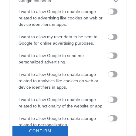
Google consents
I want to allow Google to enable storage
related to advertising like cookies on web or
device identifiers in apps.
I want to allow my user data to be sent to
Google for online advertising purposes.
I want to allow Google to send me
Portál szoftver és szerkesztőségi CMS, DMS rendszer:© PortalWare, 2017
personalized advertising.
Magnum IT Kft.
•
Médiaajánlat és hirdetési akciók
•
Impresszum
•
Adatvédelmi
nyiltakozat
•
Fórum
•
Írj Nekünk!
•
Olvasói és moderálási alapelvek
•
I want to allow Google to enable storage
Partnerek
•
ma.hu RSS csatornái
•
related to analytics like cookies on web or
device identifiers in apps.
I want to allow Google to enable storage
related to functionality of the website or app.
I want to allow Google to enable storage
related to personalization.
CONFIRM