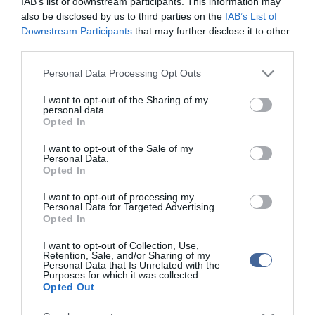
IAB’s list of downstream participants. This information may
also be disclosed by us to third parties on the
IAB’s List of
Nem is olyan egészséges a népszerű banán?
Downstream Participants
that may further disclose it to other
third parties.
top fórum témák:
Please note that this website/app uses one or more Google
Personal Data Processing Opt Outs
Tanár Úr gyere, mindjárt lesz Lillád!
services and may gather and store information including but
2022.05.10 21:11
not limited to your visit or usage behaviour. You may click to
I want to opt-out of the Sharing of my
personal data.
AZ IGAZSÁG SOHA NEM KÉSŐ
grant or deny consent to Google and its third-party tags to
2022.05.10 21:07
Opted In
use your data for below specified purposes in below Google
JólVanna
consent section.
2022.05.10 20:31
I want to opt-out of the Sale of my
Personal Data.
Porvihar
Opted In
2022.03.29 16:11
Mit szólsz? Ide minden baromságot...
I want to opt-out of processing my
2022.03.29 16:06
Personal Data for Targeted Advertising.
Opted In
I want to opt-out of Collection, Use,
Retention, Sale, and/or Sharing of my
Personal Data that Is Unrelated with the
Purposes for which it was collected.
Opted Out