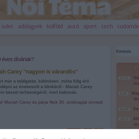
üzlet
adóügyek
külföld
autó
sport
tech
tudomá
40 éves dívának?
m
iah Carey "nagyon is várandós"
Nag
12:16
t már a találgatás, különösen, mióta fülig érő
me
 kilépni az énekesnőt a klinikáról - Mariah Carey
nem beszél terhességéről, mert babonás.
Magy
6:48
te
! Mariah Carey és párja Nick 30. szülinapját ünnepli
Ke
20:46
Más
18:37
mo
+
-
A T
16:12
sh - Bauer Griffin