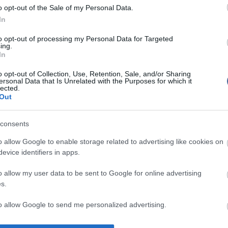
o opt-out of the Sale of my Personal Data.
l, ezt követően pedig lemondta filmszerepét
Tyler
Mit szólsz
an.
In
ick Cannon a 30. születésnapját ülte, a
to opt-out of processing my Personal Data for Targeted
szült fotók is elgondolkodtatóak - Mariah igencsak
ing.
e talpig szexis, fekete szerelésben ünnepelt.
In
 kötött frigy Mariah Carey-nek már a második
o opt-out of Collection, Use, Retention, Sale, and/or Sharing
ersonal Data that Is Unrelated with the Purposes for which it
rábban
Tommy Mottola
zenei producer felesége volt,
lected.
rt a szerelem.
Out
tték az énekesnőt, amikor pár hetes ismeretség után
k-hez, ám a jelek szerint nagyon boldog együtt a
consents
o allow Google to enable storage related to advertising like cookies on
utális átverése
evice identifiers in apps.
o allow my user data to be sent to Google for online advertising
s.
to allow Google to send me personalized advertising.
írások: