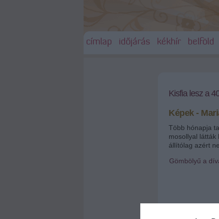
címlap
időjárás
kékhír
belföld
Kisfia lesz a 
Képek - Mar
Több hónapja tar
mosollyal látták
állítólag azért 
Gömbölyű a díva
2010.10.27 09:29
ma.hu - Fotó: Spla