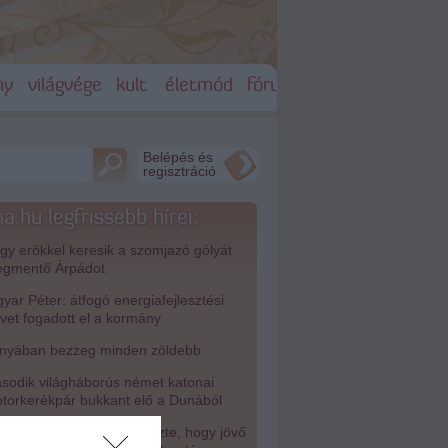
ny
világvége
kult
életmód
fórum
Belépés és
regisztráció
a.hu legfrissebb hírei:
y erőkkel keresik a szomjazó gólyát
gmentő Árpádot
ar Péter: átfogó energiafejlesztési
rvet fogadott el a kormány
nyában bezzeg minden zöldebb
odik világháborús német katonai
torkerékpár bukkant elő a Dunából
isza-frakció kezdeményezte, hogy jövő