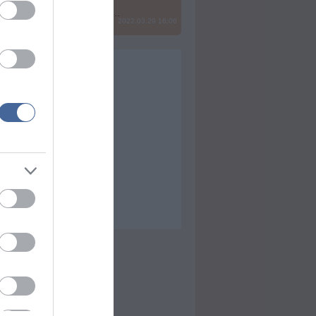
? Ide minden baromságot...
2022.03.29 16:06