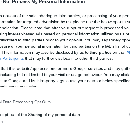
ke
o Not Process My Personal Information
a folyik a találgatás a 40 esztendős énekesnő
Szo
14:02
ariah Carey
és férje,
Nick Cannon
mindeddig nem
Ti
to opt-out of the sale, sharing to third parties, or processing of your per
a várandósságot. A
pletykák
így hamar elültek,
rö
formation for targeted advertising by us, please use the below opt-out s
z évek során már nem először láttak napvilágot.
r selection. Please note that after your opt-out request is processed y
Meg
12:56
 szerint azonban "nagyon is várandós" a sztár,
eing interest-based ads based on personal information utilized by us or
ma
m áll elő a bejelentéssel, mert babonás, és már 40
disclosed to third parties prior to your opt-out. You may separately opt-
losure of your personal information by third parties on the IAB’s list of
. This information may also be disclosed by us to third parties on the
IA
lybaby
című internetes oldalnak azt is elárulták, hogy
Participants
that may further disclose it to other third parties.
a lesz, és a sztárpár márciusra várja a gyermek
Nem is ol
 that this website/app uses one or more Google services and may gath
including but not limited to your visit or usage behaviour. You may click 
További fotók a sztárról! - Mariah
 to Google and its third-party tags to use your data for below specifi
Carey az elmúlt két
kigömbölyödve, múlt hónapban
ogle consent section.
Tanár Úr gy
kikerekedett
-
nt a boldogságtól -,a szokásosnál is jobban
át az utóbbi időben.
AZ IGAZ
l Data Processing Opt Outs
n látni vélték, hogy a pocakja nem az
JólVanna
s miatt domborodik a ruha alatt - néhány fotó is igen
o opt-out of the Sharing of my personal data.
In
Porvihar
apja fülig érő szájjal látták távozni Mariah-t és Nick-