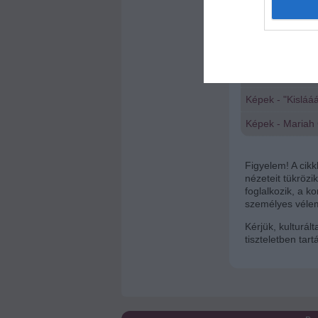
I want t
Miért került ke
web or d
Mariah Carey ké
I want t
Képek - Mariah 
or app.
Mariah Careyt be
I want t
Képek - "Kislááá
I want t
Képek - Mariah 
authenti
Figyelem! A cik
nézeteit tükrözi
foglalkozik, a 
személyes vélem
Kérjük, kulturál
tiszteletben tar