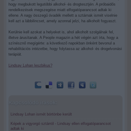
hogy megbukott legutóbbi alkohol- és drogtesztjén. A próbaidős
rendelkezések megszegése miatt elfogatóparancsot adtak ki
ellene. A nagy összegű óvadék mellett a sztárnak ismét viselnie
kell azt a lábbilincset, amely azonnal jelzi, ha alkoholt fogyaszt.
Kerülnie kell azokat a helyeket is, ahol alkoholt szolgálnak fel,
illetve árusítanak. A People magazin a hét végén azt írta, hogy a
színésznő megígérte: a következő napokban önként bevonul a
rehabilitációs intézetbe, hogy folytassa az alkohol- és drogelvonási
terápiát.
Lindsay Lohan leszbikus?
Kapcsolódó írások:
Lindsay Lohan ismét börtönbe került
Képek a vigyorgó sztárról - Lindsay ellen elfogatóparancsot
adtak ki