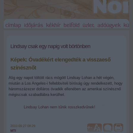
címlap
időjárás
kékhír
belföld
üzlet
adóügyek
külf
Lindsay csak egy napig volt börtönben
Képek: Óvadékért elengedték a visszaeső
színésznőt
Alig egy napot töltött rács mögött Lindsay Lohan a hét végén,
miután a Los Angeles-i fellebbviteli bíróság úgy rendelkezett, hogy
háromszázezer dolláros óvadék ellenében az amerikai színésznő
mégiscsak szabadlábra kerülhet.
Lindsay Lohan nem tűnik rosszkedvűnek!
2010.09.27 08:29
+
-
MTI