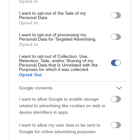
Opted In
use your data for below specified purposes in below Google
consent section.
I want to opt-out of the Sale of my
top fórum témák:
Personal Data.
Opted In
Tanár Úr gyere, mindjárt lesz Lillád!
2022.05.10 21:11
I want to opt-out of processing my
AZ IGAZSÁG SOHA NEM KÉSŐ
Personal Data for Targeted Advertising.
2022.05.10 21:07
Opted In
JólVanna
2022.05.10 20:31
I want to opt-out of Collection, Use,
Retention, Sale, and/or Sharing of my
Porvihar
Personal Data that Is Unrelated with the
2022.03.29 16:11
Purposes for which it was collected.
Mit szólsz? Ide minden baromságot...
Opted Out
2022.03.29 16:06
Google consents
I want to allow Google to enable storage
related to advertising like cookies on web or
device identifiers in apps.
I want to allow my user data to be sent to
Google for online advertising purposes.