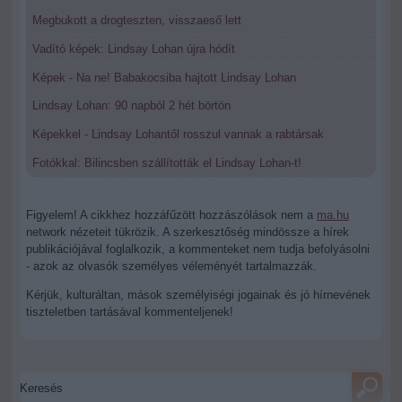
Megbukott a drogteszten, visszaeső lett
Vadító képek: Lindsay Lohan újra hódít
Képek - Na ne! Babakocsiba hajtott Lindsay Lohan
Lindsay Lohan: 90 napból 2 hét börtön
Képekkel - Lindsay Lohantől rosszul vannak a rabtársak
Fotókkal: Bilincsben szállították el Lindsay Lohan-t!
Figyelem! A cikkhez hozzáfűzött hozzászólások nem a
ma.hu
network nézeteit tükrözik. A szerkesztőség mindössze a hírek
publikációjával foglalkozik, a kommenteket nem tudja befolyásolni
- azok az olvasók személyes véleményét tartalmazzák.
Kérjük, kulturáltan, mások személyiségi jogainak és jó hírnevének
tiszteletben tartásával kommenteljenek!