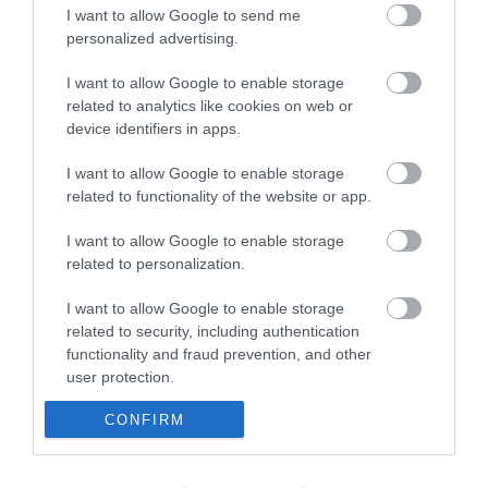
I want to allow Google to send me
personalized advertising.
I want to allow Google to enable storage
related to analytics like cookies on web or
device identifiers in apps.
Portál szoftver és szerkesztőségi CMS, DMS rendszer:© PortalWare, 2017
I want to allow Google to enable storage
Magnum IT Kft.
related to functionality of the website or app.
•
Médiaajánlat és hirdetési akciók
•
Impresszum
•
Adatvédelmi
nyiltakozat
•
Fórum
•
Írj Nekünk!
•
Olvasói és moderálási alapelvek
•
I want to allow Google to enable storage
Partnerek
•
ma.hu RSS csatornái
•
related to personalization.
I want to allow Google to enable storage
related to security, including authentication
functionality and fraud prevention, and other
user protection.
CONFIRM