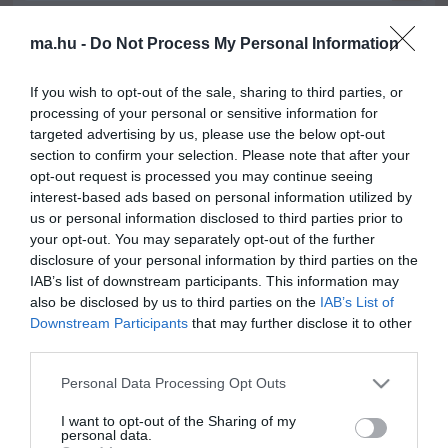
ma.hu legfrissebb hírei:
ma.hu -
Do Not Process My Personal Information
Hulladékvadászat indul a Dunán: a rekordalacsony vízállás
12:20
miatt most láthatóvá váltak a mederben rejtőző roncsok
If you wish to opt-out of the sale, sharing to third parties, or
processing of your personal or sensitive information for
Vitézy Dávid: háromszor annyian utaznak a komlói
10:40
vonalon, mint korábban a pótlóbuszokon
targeted advertising by us, please use the below opt-out
section to confirm your selection. Please note that after your
Vitézy Dávid: 2,3 milliárd forint került vissza az államhoz
8:04
opt-out request is processed you may continue seeing
egy útdíjrendszeres ügylet felülvizsgálata után
interest-based ads based on personal information utilized by
Saját életét is kockára tette a magyar erdész, hogy
22:22
us or personal information disclosed to third parties prior to
megállítsa a tüzet
your opt-out. You may separately opt-out of the further
Második világháborús MG-42 géppuskát emeltek ki a
disclosure of your personal information by third parties on the
20:20
Dunából - a rendőrség lefoglalta
IAB’s list of downstream participants. This information may
also be disclosed by us to third parties on the
IAB’s List of
A Miniszterelnökség felmondta a Lounge Eventtel kötött
18:19
keretszerződését
Downstream Participants
that may further disclose it to other
third parties.
Megérkezett az eső a Duna vízgyűjtőjére
16:21
Please note that this website/app uses one or more Google
Personal Data Processing Opt Outs
services and may gather and store information including but
top cikkek:
not limited to your visit or usage behaviour. You may click to
I want to opt-out of the Sharing of my
personal data.
Nem is olyan egészséges a népszerű banán?
grant or deny consent to Google and its third-party tags to