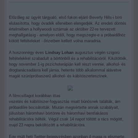
Előzőleg az ügyét tárgyaló, első fokon eljáró Beverly Hills-i bíró
elutasította, hogy óvadék ellenében elengedjék. Az eredeti döntés
értelmében a hollywoodi sztárnak az október 22-re tervezett
meghallgatásig - amelyen eldől, hogy megszegte-e a próbaidőhöz
kötött feltételeket - őrizetben kellett volna maradnia.
A huszonnégy éves
Lindsay Lohan
augusztus végén szigorú
feltételekkel szabadult a börtönből és a rehabilitációról. Kikötötték,
hogy november 1-ig pszichoterápián kell részt vennie, alkohol- és
drogtanácsadásra kell járnia, hetente több alkalommal alávetve
magát szúrópróbaszerű alkohol- és kábítószertesztnek.
A filmcsillagot korábban ittas
vezetés és kábítószer-fogyasztás miatt bűnösnek találták, ám
próbaidőre bocsátották. Miután megsértette annak szabályait,
júliusban háromhavi börtönre és háromhavi bentlakásos
rehabilitációra ítélték. Végül csak 14 napot töltött a rács mögött,
majd 23 napra beköltözött a rehabilitációra.
Egy múlt heti Twitter-bejegyzésben azonban ő maga is elismerte,