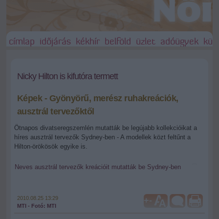
címlap
időjárás
kékhír
belföld
üzlet
adóügyek
külf
Nicky Hilton is kifutóra termett
Képek - Gyönyörű, merész ruhakreációk,
ausztrál tervezőktől
Ötnapos divatseregszemlén mutatták be legújabb kollekcióikat a
híres ausztrál tervezők Sydney-ben - A modellek közt feltűnt a
Hilton-örökösök egyike is.
Neves ausztrál tervezők kreációit mutatták be Sydney-ben
2010.08.25 13:29
+
-
MTI - Fotó: MTI