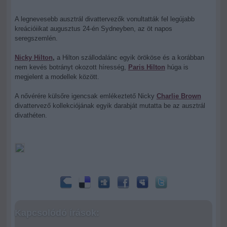
A legnevesebb ausztrál divattervezők vonultatták fel legújabb
kreációiikat augusztus 24-én Sydneyben, az öt napos
seregszemlén.
Nicky Hilton
,
a Hilton szállodalánc egyik örököse és a korábban
nem kevés botrányt okozott híresség,
Paris Hilton
húga is
megjelent a modellek között.
A nővérére külsőre igencsak emlékeztető Nicky
Charlie Brown
divattervező kollekciójának egyik darabját mutatta be az ausztrál
divathéten.
Kapcsolódó írások: