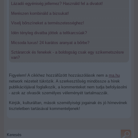
Lázadó egyéniség jellemez? Használd fel a divatot!
Merészen kombináld a bizsukat!
Viselj bőrszíneket a természetességhez!
Idén tényleg divatba jöttek a teltkarcsúak?
Micsoda luxus! 24 karátos aranyat a bőrbe?
Sztárarcok és fenekek - a boldogság csak egy szikemetszésre
van?
Figyelem! A cikkhez hozzáfűzött hozzászólások nem a
ma.hu
network nézeteit tükrözik. A szerkesztőség mindössze a hírek
publikációjával foglalkozik, a kommenteket nem tudja befolyásolni
- azok az olvasók személyes véleményét tartalmazzák.
Kérjük, kulturáltan, mások személyiségi jogainak és jó hírnevének
tiszteletben tartásával kommenteljenek!