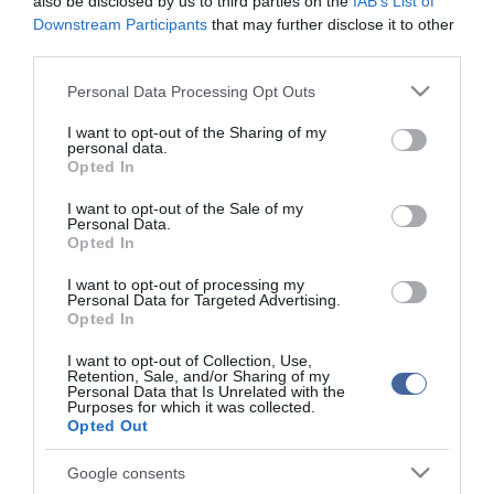
also be disclosed by us to third parties on the
IAB’s List of
Downstream Participants
that may further disclose it to other
third parties.
top fórum témák:
Please note that this website/app uses one or more Google
Personal Data Processing Opt Outs
Tanár Úr gyere, mindjárt lesz Lillád!
services and may gather and store information including but
2022.05.10 21:11
not limited to your visit or usage behaviour. You may click to
I want to opt-out of the Sharing of my
AZ IGAZSÁG SOHA NEM KÉSŐ
personal data.
2022.05.10 21:07
grant or deny consent to Google and its third-party tags to
Opted In
use your data for below specified purposes in below Google
JólVanna
2022.05.10 20:31
consent section.
I want to opt-out of the Sale of my
Personal Data.
Porvihar
2022.03.29 16:11
Opted In
Mit szólsz? Ide minden baromságot...
2022.03.29 16:06
I want to opt-out of processing my
Personal Data for Targeted Advertising.
Opted In
I want to opt-out of Collection, Use,
Retention, Sale, and/or Sharing of my
Personal Data that Is Unrelated with the
Purposes for which it was collected.
Opted Out
Google consents