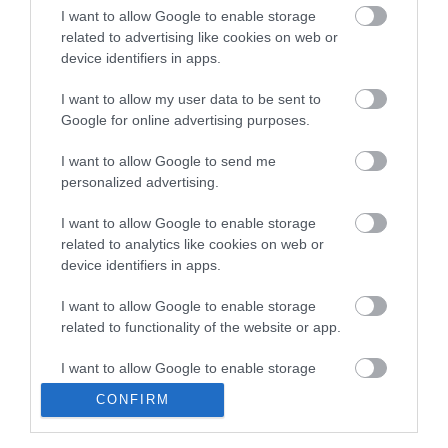
I want to allow Google to enable storage
related to advertising like cookies on web or
device identifiers in apps.
I want to allow my user data to be sent to
Google for online advertising purposes.
I want to allow Google to send me
Portál szoftver és szerkesztőségi CMS, DMS rendszer:© PortalWare, 2017
Magnum IT Kft.
personalized advertising.
•
Médiaajánlat és hirdetési akciók
•
Impresszum
•
Adatvédelmi
nyiltakozat
•
Fórum
•
Írj Nekünk!
•
Olvasói és moderálási alapelvek
•
I want to allow Google to enable storage
Partnerek
•
ma.hu RSS csatornái
•
related to analytics like cookies on web or
device identifiers in apps.
I want to allow Google to enable storage
related to functionality of the website or app.
I want to allow Google to enable storage
related to personalization.
CONFIRM
I want to allow Google to enable storage