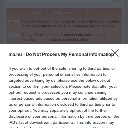
ma.hu legfrissebb hírei:
Hulladékvadászat indul a Dunán: a rekordalacsony vízállás
12:20
miatt most láthatóvá váltak a mederben rejtőző roncsok
Vitézy Dávid: háromszor annyian utaznak a komlói
10:40
vonalon, mint korábban a pótlóbuszokon
Vitézy Dávid: 2,3 milliárd forint került vissza az államhoz
8:04
egy útdíjrendszeres ügylet felülvizsgálata után
ma.hu -
Do Not Process My Personal Information
Saját életét is kockára tette a magyar erdész, hogy
22:22
megállítsa a tüzet
If you wish to opt-out of the sale, sharing to third parties, or
processing of your personal or sensitive information for
Második világháborús MG-42 géppuskát emeltek ki a
20:20
Dunából - a rendőrség lefoglalta
targeted advertising by us, please use the below opt-out
section to confirm your selection. Please note that after your
A Miniszterelnökség felmondta a Lounge Eventtel kötött
18:19
opt-out request is processed you may continue seeing
keretszerződését
interest-based ads based on personal information utilized by
Megérkezett az eső a Duna vízgyűjtőjére
16:21
us or personal information disclosed to third parties prior to
your opt-out. You may separately opt-out of the further
disclosure of your personal information by third parties on the
top cikkek:
IAB’s list of downstream participants. This information may
Nem is olyan egészséges a népszerű banán?