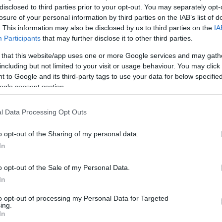
Ev
disclosed to third parties prior to your opt-out. You may separately opt-
őtt lett édesanya először
Gwen Stefani
,
a tehetséges
losure of your personal information by third parties on the IAB’s list of
Meg
16:21
ával,
Gavin Rossdale
-el
igazi mintaszülőkké váltak.
. This information may also be disclosed by us to third parties on the
IA
on
érkezése megváltoztatta életüket.
Úja
14:26
Participants
that may further disclose it to other third parties.
mi
 that this website/app uses one or more Google services and may gath
Gwen, Zuma Nesta és Kingston
Viz
12:56
ves sztárja
including but not limited to your visit or usage behaviour. You may click 
a 
 babát vállalt, ezúttal kislányuk született, aki a
Zuma
 to Google and its third-party tags to use your data for below specifi
ki
ssdale
nevet kapta.
ogle consent section.
röppentek a pletykák, hogy Gwen ismét várandós, de
ultak igaznak.
l Data Processing Opt Outs
Nem is ol
rje ugyanakkor közös gyermekeikkel együtt már
vel. Első házasságából egy 19 éves lánya van.
o opt-out of the Sharing of my personal data.
In
ldogsága mindenesetre felhőtlen. Egy fotósnak most
 két kisgyermekét sikerült lencsevégre kapnia
o opt-out of the Sale of my Personal Data.
Tanár Úr gy
..
In
ek rossz zenéiből válogat a No Doubt?
AZ IGAZ
to opt-out of processing my Personal Data for Targeted
ing.
JólVanna
In