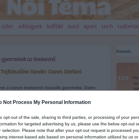
üzlet
adóügyek
külföld
autó
sport
tech
tudomá
e gyermekeit az énekesnő
m
Tejfölszőke tündér Gwen Stefani
Vité
8:04
az
éves a csinos énekesnő második gyermeke, Gwen
fe
kis Zuma Nestáról kevés fotó készült - A sztárt most
ia társaságában kapták lencsevégre.
Saj
22:22
o Not Process My Personal Information
er
ani tündéri gyermekeivel a szabadban
Más
20:20
to opt-out of the sale, sharing to third parties, or processing of your per
em
formation for targeted advertising by us, please use the below opt-out s
le
r selection. Please note that after your opt-out request is processed y
+
-
A M
18:19
eing interest-based ads based on personal information utilized by us or