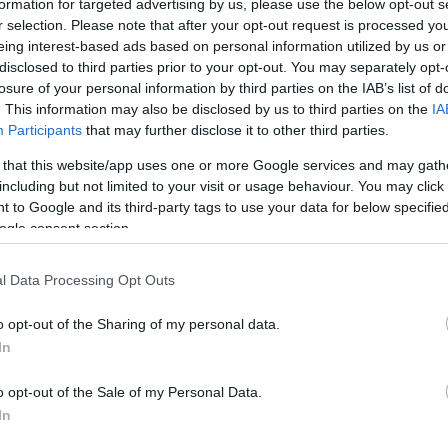
ke
antáziája sem ismer határokat - Az énekesnőtől, aki
formation for targeted advertising by us, please use the below opt-out s
ében még játékbabának is beöltözött, nem áll távol a
r selection. Please note that after your opt-out request is processed y
Szo
14:02
ennek a jelmeznek az elkészítése nem túl sok időt
eing interest-based ads based on personal information utilized by us or
Ti
.
disclosed to third parties prior to your opt-out. You may separately opt-
rö
losure of your personal information by third parties on the IAB’s list of
Meg
12:56
. This information may also be disclosed by us to third parties on the
IA
Gwen és Gavin - Itt még csak kisfiukkal
ma
gyanis tükörtojásnak
Participants
that may further disclose it to other third parties.
en-re!
 that this website/app uses one or more Google services and may gath
, hiszen a férjét,
Gavin Rossdale-t
néhány, bacon
including but not limited to your visit or usage behaviour. You may click 
ő jelmezzel kapták lencsevégre, amint éppen
 to Google and its third-party tags to use your data for below specifi
Nem is ol
ndezvényről Los Angelesben.
ogle consent section.
 igazi a dolog, már csak a tányér hiányzik, amin
l Data Processing Opt Outs
Tanár Úr gy
gyermekeik is velük tartottak volna, ők minek
 só és a bors nem lett volna rossz ötlet...
o opt-out of the Sharing of my personal data.
AZ IGAZ
In
második közös gyermeke egyébként augusztusban
fiuk, a kétéves
Kingston
után most lányuk született,
JólVanna
o opt-out of the Sale of my Personal Data.
ck Rossdale
nevet kapta.
In
Porvihar
snő férje a kicsikkel együtt azonban három
kélkedhet: előző kapcsolatából ugyanis már van egy