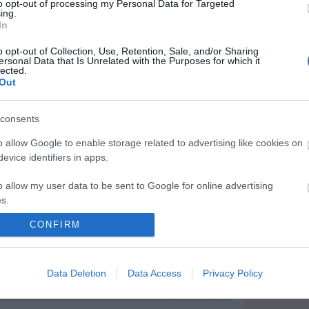
to opt-out of processing my Personal Data for Targeted
Mit szólsz
ing.
In
o opt-out of Collection, Use, Retention, Sale, and/or Sharing
ersonal Data that Is Unrelated with the Purposes for which it
lected.
Out
írások:
consents
egszületett Gwen Stefani kislánya!
o allow Google to enable storage related to advertising like cookies on
fani már a kórházban várja babája érkezését!
evice identifiers in apps.
ók! Hatalmasra hízott a terhes Gwen Stefani
o allow my user data to be sent to Google for online advertising
fani terhesen tenisz meccsen drukkolt
s.
fani retteg az elhízástól
CONFIRM
to allow Google to send me personalized advertising.
tizenharmadikban jár - képek a szexi énekesnőről
o allow Google to enable storage related to analytics like cookies on
plal!
Data Deletion
Data Access
Privacy Policy
evice identifiers in apps.
waii-n mutogatja szexi hasát
o allow Google to enable storage related to functionality of the website