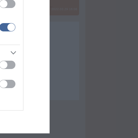
? Ide minden baromságot...
2022.03.29 16:06