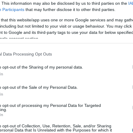
Viz
24 oldal szól Rubina korábbi életéről, a többi az
12:56
. This information may also be disclosed by us to third parties on the
IA
a 
zó film forgatásáról és az ezt követő élményeiről
Participants
that may further disclose it to other third parties.
ki
 that this website/app uses one or more Google services and may gath
Mag
11:15
önyvet természetesen nem egyedül írta a kislány:
cs
including but not limited to your visit or usage behaviour. You may click 
ágíró és Rubina hat hónapos együttműködéséből
 to Google and its third-party tags to use your data for below specifi
ományban többek között Nicole Kidmanről is szót ejt a
Tar
10:18
zínésznővel az egyik reklámfilm forgatásán találkozott
ogle consent section.
a 
 mondja, nem sokat beszélgettek, mert Nicole nagyon
s.
l Data Processing Opt Outs
em őt, de annyira csendes volt, egyáltalán nem
em egy kicsit félős
– olvasható a könyvben. –
o opt-out of the Sharing of my personal data.
Nem is ol
rt kimenni a napra. Furcsa nő.
In
o opt-out of the Sale of my Personal Data.
In
Tanár Úr gy
to opt-out of processing my Personal Data for Targeted
AZ IGAZ
írások:
ing.
In
JólVanna
aba! Újra terhes Nicole Kidman!
o opt-out of Collection, Use, Retention, Sale, and/or Sharing
ersonal Data that Is Unrelated with the Purposes for which it
áltja Nicole Kidmant a Chanel arcaként
Porvihar