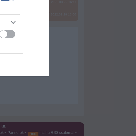
2022.03.29 16:11
? Ide minden baromságot...
2022.03.29 16:06
Kft.
vek
•
Partnerek
•
ma.hu RSS csatornái
•