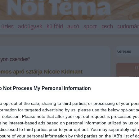
üzlet
adóügyek
külföld
autó
sport
tech
tudomá
gyon csendes"
m
ómos apró sztárja Nicole Kidmant
Más
20:20
em
vében azt is elárulta, hogy Nicole nagyon furcsán
o Not Process My Personal Information
le
 a reklámfilmforgatáson.
A M
18:19
to opt-out of the sale, sharing to third parties, or processing of your per
Ev
+
-
formation for targeted advertising by us, please use the below opt-out s
Meg
16:21
r selection. Please note that after your opt-out request is processed y
eing interest-based ads based on personal information utilized by us or
 a Gettó milliomos gyereksztárja, de már saját
Úja
14:26
lkedhet. Nem is akármilyennel: Rubina Ali
disclosed to third parties prior to your opt-out. You may separately opt-
mi
den idők legfiatalabb önéletrajzírója. A 192 oldalas
losure of your personal information by third parties on the IAB’s list of