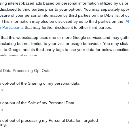
Úja
14:26
eing interest-based ads based on personal information utilized by us or
mi
teljesen meztelenül állt a nyuszis magazin atyja elé!
disclosed to third parties prior to your opt-out. You may separately opt-
Viz
losure of your personal information by third parties on the IAB’s list of
12:56
zál semmiben, tortával köszöntötte
Hugh Hefnert
a 
. This information may also be disclosed by us to third parties on the
IA
ján, a jelenlevők legnagyobb meglepetésére...
ki
Participants
that may further disclose it to other third parties.
n nem a minap történt, hanem áprilisban, ám a
Mag
11:15
itkos felvétel csak most került elő: be is mutatták egy
 that this website/app uses one or more Google services and may gath
cs
z USA-ban...
including but not limited to your visit or usage behaviour. You may click 
 to Google and its third-party tags to use your data for below specifi
boy
egykori népszerű modellje meztelenül, kezében
ogle consent section.
ált Hefner elé, és akkora meglepetést okozott az
y az alig jutott szóhoz!
Nem is ol
l Data Processing Opt Outs
ette, hogy egyéb produkció is következik. Anderson
ikus táncot is előadott a szülinaposnak, majd pedig
o opt-out of the Sharing of my personal data.
ta a Playboy-mogult!
In
Tanár Úr gy
nyvendég is vastapssal jutalmazta Pamela akcióját -
nekik a mutatvány, még akkor is, ha az ő
o opt-out of the Sale of my Personal Data.
AZ IGAZ
 ért fel a "régi motoros" nyuszilányéval...
In
JólVanna
to opt-out of processing my Personal Data for Targeted
ing.
Porvihar