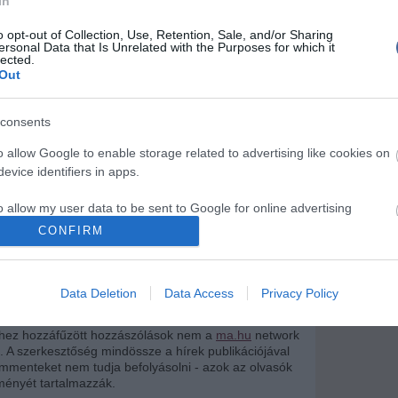
In
Mit szólsz
o opt-out of Collection, Use, Retention, Sale, and/or Sharing
írások:
ersonal Data that Is Unrelated with the Purposes for which it
lected.
Jacko Pamela Andersonnal randizik?!
Out
amela Arábia szilikonbabája lesz?!
consents
áldozza Pamela a környezetvédelem oltárán?
o allow Google to enable storage related to advertising like cookies on
 tud igénytelen lenni!
evice identifiers in apps.
Hoppá! Pamela Anderson megtagadta a vetkőzést
o allow my user data to be sent to Google for online advertising
 bulin ünnepelte magát Pamela Anderson!
s.
CONFIRM
leribancozta Jessica Simpson-t!
to allow Google to send me personalized advertising.
Anderson anyja leszbinek szánta lányát!
Data Deletion
Data Access
Privacy Policy
o allow Google to enable storage related to analytics like cookies on
evice identifiers in apps.
khez hozzáfűzött hozzászólások nem a
ma.hu
network
k. A szerkesztőség mindössze a hírek publikációjával
o allow Google to enable storage related to functionality of the website
kommenteket nem tudja befolyásolni - azok az olvasók
ényét tartalmazzák.