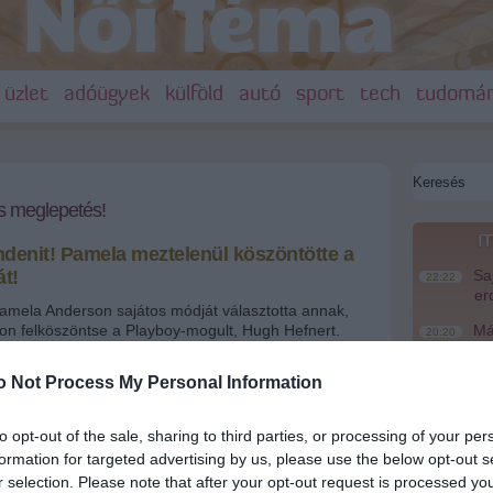
üzlet
adóügyek
külföld
autó
sport
tech
tudomá
s meglepetés!
m
denit! Pamela meztelenül köszöntötte a
át!
Saj
22:22
er
mela Anderson sajátos módját választotta annak,
n felköszöntse a Playboy-mogult, Hugh Hefnert.
Más
20:20
lkodott azon, mit vegyen fel.
em
le
o Not Process My Personal Information
eztelenül köszöntötte Hugh Hefner-t!
A M
18:19
Ev
to opt-out of the sale, sharing to third parties, or processing of your per
formation for targeted advertising by us, please use the below opt-out s
Meg
16:21
+
-
r selection. Please note that after your opt-out request is processed y