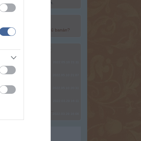
ép fel a Szabadság Szigetén.
top cikkek:
yan egészséges a népszerű banán?
top fórum témák:
ere, mindjárt lesz Lillád!
2022.05.10 21:11
SÁG SOHA NEM KÉSŐ
2022.05.10 21:07
2022.05.10 20:31
2022.03.29 16:11
? Ide minden baromságot...
2022.03.29 16:06