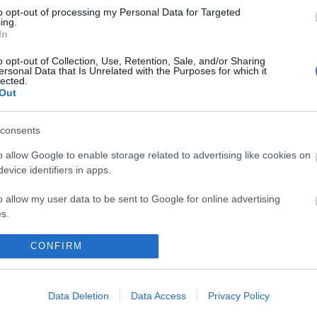
Skrillex l
to opt-out of processing my Personal Data for Targeted
ing.
In
írások:
o opt-out of Collection, Use, Retention, Sale, and/or Sharing
Nem is ol
ersonal Data that Is Unrelated with the Purposes for which it
lected.
latin ritmusokkal izzít Szentpéteri Csilla - képek és
Out
uzsika latin dallamokra
consents
Tanár Úr gy
rockosítva? Ez a Latin Varázs!
o allow Google to enable storage related to advertising like cookies on
AZ IGAZ
evice identifiers in apps.
khez hozzáfűzött hozzászólások nem a
ma.hu
network
JólVanna
k. A szerkesztőség mindössze a hírek publikációjával
o allow my user data to be sent to Google for online advertising
kommenteket nem tudja befolyásolni - azok az olvasók
s.
Porvihar
ényét tartalmazzák.
to allow Google to send me personalized advertising.
tan, mások személyiségi jogainak és jó hírnevének
CONFIRM
Mit szólsz
tásával kommenteljenek!
o allow Google to enable storage related to analytics like cookies on
evice identifiers in apps.
Data Deletion
Data Access
Privacy Policy