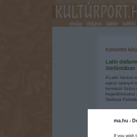
címlap
időjárás
kékhír
belföld
Koncertre kész
Latin dalla
Stefániában
A Latin Varázs 
egész spanyol a
formáció Szűcs 
hegedűművész eg
Stefánia Palotáb
2012.10.05 09:14
ma.hu
ma.hu -
D
Szűcs Antal G
játszik-e – a f
If you wish 