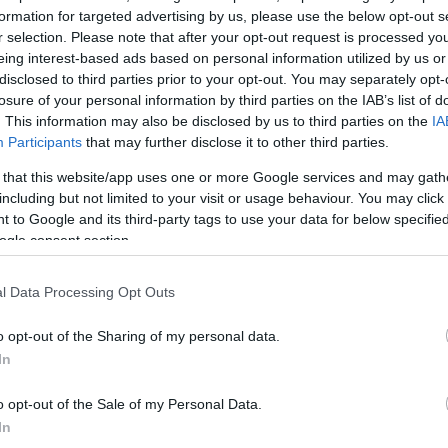
Szo
14:02
 ismerhetjük őt: Hungária, Skorpió, Dinamit, ős-Bikini,
formation for targeted advertising by us, please use the below opt-out s
Ti
in Duó.
r selection. Please note that after your opt-out request is processed y
rö
eing interest-based ads based on personal information utilized by us or
apat „látványembere” – sokak szerint az „ördög
Meg
12:56
disclosed to third parties prior to your opt-out. You may separately opt-
olyzenei pályán kezdte. Az ex-Kormorán együttes
ma
losure of your personal information by third parties on the IAB’s list of
eriódusának alkotó tagja volt egészen 1990-ig,
 lemezkiadó igazgatóként pedig már több élvonalbeli
. This information may also be disclosed by us to third parties on the
IA
t pályára.
Participants
that may further disclose it to other third parties.
Br
nag
 that this website/app uses one or more Google services and may gath
including but not limited to your visit or usage behaviour. You may click 
Fotó: JT Press
 to Google and its third-party tags to use your data for below specifi
oncert Los Angelesben, nemzetközi közönség előtt
ogle consent section.
 szintén többszöri ráadás után engedték el a két latin
ó rockert.
l Data Processing Opt Outs
uk, milyen különleges duett ez: a repertoárban saját
n (Fogócska, Latin Negyed, Romantika, Végállomás)
o opt-out of the Sharing of my personal data.
lifornia, a Macskajaj zenéje vagy a népszerű Monti-
In
lálható.
yszín: 2012. október 9. Stefánia Palota (Budapest)
o opt-out of the Sale of my Personal Data.
Augusztus 
In
fesztiválk