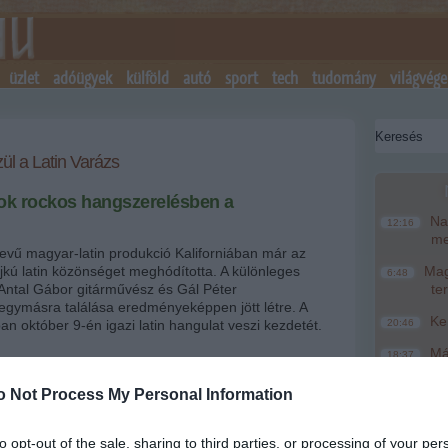
üzlet
adóügyek
külföld
autó
sport
tech
tudomány
világvége
ül a Latin Varázs
mok rockos hangszerelésben a
Nag
12:16
me
nevű magyar-latin produkció Kaliforniában már az
jkú latin közönséget meghódította. A különleges
Magy
6:48
Antal Gábor gitárművész és Gál Péter
te
ymásra találása eredményeképpen jött létre. A
Ke
an október 9-én igazi latin hangulat veszi kezdetét.
20:46
Más
18:37
mo
+
-
o Not Process My Personal Information
A T
16:12
ke
ábor
nak egyre megy, latin zenét vagy kemény rockot
ő, hogy élvezze a közönség. Számos ismert zenekar és
to opt-out of the sale, sharing to third parties, or processing of your per