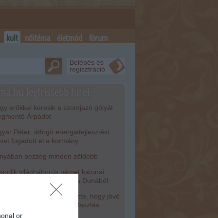
kult
nőitéma
életmód
fórum
Belépés és
regisztráció
ma.hu legfrissebb hírei:
y erőkkel keresik a szomjazó gólyát
gmentő Árpádot
ar Péter: átfogó energiafejlesztési
rvet fogadott el a kormány
nyában bezzeg minden zöldebb
odik világháborús német katonai
torkerékpár bukkant elő a Dunából
isza-frakció kezdeményezte, hogy jövő
dden legyen az államfőválasztás
sonal or