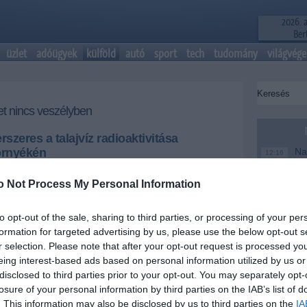
2026. 
Bert
üzlet
adóügyek
külföld
autó
sport
tech
tudomány
világvége
et nincs veszélyben
rszeres a talajvíz radioaktivitása
örnyékén
Nag
12:16
me
eltető vállalat tisztségviselői csütörtökön közölték:
o Not Process My Personal Information
tomerőmű környékén tízezerszer haladja meg az
Magy
6:48
árértéket a talajvíz radioaktivitása .
te
to opt-out of the sale, sharing to third parties, or processing of your per
Ke
20:46
formation for targeted advertising by us, please use the below opt-out s
+
-
Más
18:37
r selection. Please note that after your opt-out request is processed y
mo
eing interest-based ads based on personal information utilized by us or
c Power Co. (Tepco) szóvivője, Macumo Naojuki
disclosed to third parties prior to your opt-out. You may separately opt-
A T
feltételezése szerint a
sugárszennyezés
nem
16:12
ke
losure of your personal information by third parties on the IAB’s list of
vízkészlet
eket.
. This information may also be disclosed by us to third parties on the
IA