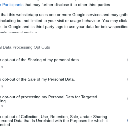
Szo
14:02
aktora egyikének alól, 15 méteres mélységből vett
Participants
that may further disclose it to other third parties.
Ti
jód 131-es izotópjának a koncentrációja a
rö
volt az egészségügyi szempontból megengedett
 that this website/app uses one or more Google services and may gath
including but not limited to your visit or usage behaviour. You may click 
Meg
12:56
ma
 to Google and its third-party tags to use your data for below specifi
 hamar lebomlik, felezési ideje nyolc nap.
ogle consent section.
ius 11-i japán földrengésben és szökőárban
 azóta szivárog belőle radioaktív víz, amely már a
l Data Processing Opt Outs
Nem is ol
ok csütörtökön közölték, hogy a Fukusima-1
o opt-out of the Sharing of my personal data.
lében a megengedettnek több mint
In
e a tengervíz
radioaktivitás
a. A sugárszennyezettség
aladja meg a küszöbértéket.
Tanár Úr gy
o opt-out of the Sale of my Personal Data.
In
AZ IGAZ
to opt-out of processing my Personal Data for Targeted
ing.
JólVanna
In
írások:
Porvihar
o opt-out of Collection, Use, Retention, Sale, and/or Sharing
ersonal Data that Is Unrelated with the Purposes for which it
űk a kitelepítési zóna?
lected.
Mit szólsz