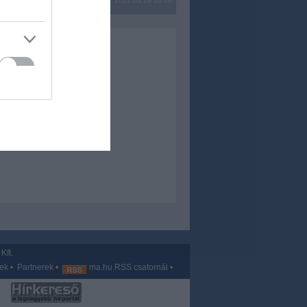
2022.03.29 16:06
Kft.
vek
•
Partnerek
•
ma.hu RSS csatornái
•