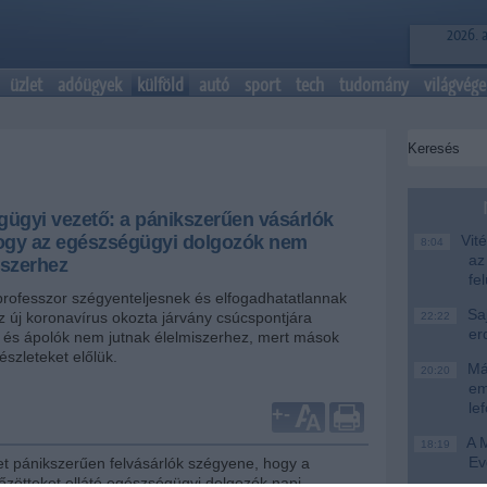
2026. 
üzlet
adóügyek
külföld
autó
sport
tech
tudomány
világvége
gügyi vezető: a pánikszerűen vásárlók
ogy az egészségügyi dolgozók nem
Vité
8:04
az
iszerhez
fe
rofesszor szégyenteljesnek és elfogadhatatlannak
Saj
z új koronavírus okozta járvány csúcspontjára
22:22
er
 és ápolók nem jutnak élelmiszerhez, mert mások
észleteket előlük.
Más
20:20
em
le
+
-
A M
18:19
Ev
et pánikszerűen felvásárlók szégyene, hogy a
tőzötteket ellátó egészségügyi dolgozók napi