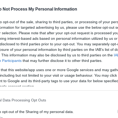
Meg
16:21
ével nem jutnak élelmiszerhez az áruházakban -
sajtótájékoztatóján a brit állami egészségügyi
o Not Process My Personal Information
Úja
14:26
 orvosigazgatója.
mi
to opt-out of the sale, sharing to third parties, or processing of your per
 Downing Streeten tartott sajtóértekezleten rendkívül
Viz
12:56
formation for targeted advertising by us, please use the below opt-out s
te, hogy az emberek ne kezdjenek felhalmozásba,
a 
lhatnak hozzá, hogy, az egészségügyi szakszemélyzet
r selection. Please note that after your opt-out request is processed y
ki
soknak is maradjon elegendő élelmiszer.
eing interest-based ads based on personal information utilized by us or
disclosed to third parties prior to your opt-out. You may separately opt-
r szégyenteljesnek és elfogadhatatlannak nevezte,
losure of your personal information by third parties on the IAB’s list of
navírus okozta járvány csúcspontjára készülő orvosok
. This information may also be disclosed by us to third parties on the
IA
utnak élelmiszerhez, mert mások felvásárolják a
Nem is ol
Participants
that may further disclose it to other third parties.
ük.
 that this website/app uses one or more Google services and may gath
kedelmi Szövetség (BRC) vezérigazgatója, Helen
ezen a sajtóértekezleten elmondta: a brit
including but not limited to your visit or usage behaviour. You may click 
lenleg 1 milliárd fonttal (384 milliárd forinttal)
 to Google and its third-party tags to use your data for below specifi
Tanár Úr gy
lelmiszerkészlet van, mint három héttel ezelőtt.
ogle consent section.
AZ IGAZ
lenlegi vásárlói roham a karácsony előtt szokásoshoz
ppen a brit kiskereskedelemnek ezúttal nem volt
l Data Processing Opt Outs
JólVanna
azt a négyhónapnyi készletfeltöltést, amellyel a
akra rendszerint felkészül.
o opt-out of the Sharing of my personal data.
Porvihar
akosság remélhetőleg "meg is eszi legalább egy
In