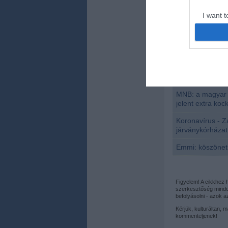
száraztésztákból
gyermekgyógysze
I want t
web or d
I want t
or app.
Kapcsolódó 
I want t
MNB: a magyar 
I want t
jelent extra koc
authenti
Koronavírus - 
járványkórházat
Emmi: köszönet
Figyelem! A cikkhez
szerkesztőség mindös
befolyásolni - azok 
Kérjük, kulturáltan, 
kommenteljenek!