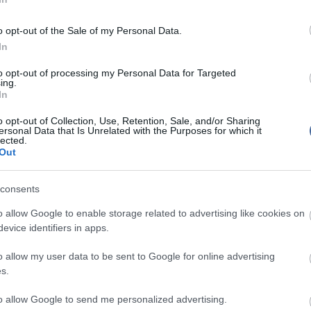
mozott élelemnek.
Mit szólsz
o opt-out of the Sale of my Personal Data.
szerint az ellátó hálózatokban bőségesen elegendő
In
sak az a kérdés, hogy a készletek elég gyorsan
erautókról a boltok polcaira.
to opt-out of processing my Personal Data for Targeted
ing.
lelmiszerügyi és környezetvédelmi miniszter - aki a
In
viseletében volt jelen a szombati sajtóértekezleten -
zerű felvásárlás befejezésére hívta fel a lakosságot.
o opt-out of Collection, Use, Retention, Sale, and/or Sharing
ersonal Data that Is Unrelated with the Purposes for which it
súlyozta, hogy nincs élelmiszerhiány az országban, és
lected.
z elmúlt hetekben 50 százalékkal nőtt, a gyártók
Out
ek az igénynek a kielégítésére is.
, hogy ha a pánikvásárlások nem hagynak alább, a
consents
vezi-e jegyrendszer bevezetését, a miniszter azt
ztás megszervezését és az esteleges korlátozásokról
o allow Google to enable storage related to advertising like cookies on
legjobb a kiskereskedelmi láncokra bízni.
evice identifiers in apps.
anniai szupermarketek már korlátozzák az egyszerre
o allow my user data to be sent to Google for online advertising
 mennyiséget bizonyos termékekből.
s.
ánc brit üzleteiben például egy-egy alkalommal
ységnyi vásárolható kézfertőtlenítőkből,
to allow Google to send me personalized advertising.