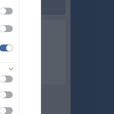
? Ide minden baromságot...
2022.03.29 16:06