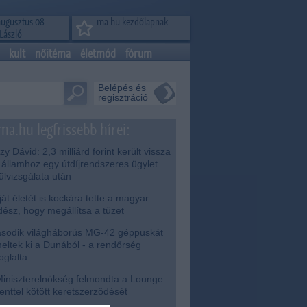
augusztus 08.
ma.hu kezdőlapnak
László
kult
nőitéma
életmód
fórum
Belépés és
regisztráció
ma.hu legfrissebb hírei:
zy Dávid: 2,3 milliárd forint került vissza
 államhoz egy útdíjrendszeres ügylet
lülvizsgálata után
át életét is kockára tette a magyar
dész, hogy megállítsa a tüzet
odik világháborús MG-42 géppuskát
eltek ki a Dunából - a rendőrség
foglalta
iniszterelnökség felmondta a Lounge
enttel kötött keretszerződését