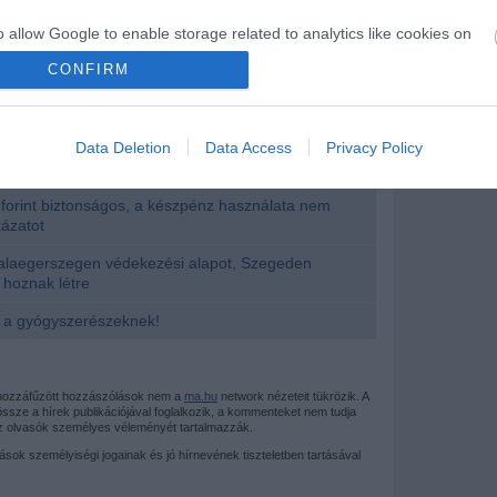
, tartósított tejből, vény nélkül kapható
rekből, ásványvízből és zöldségkonzervekből.
o allow Google to enable storage related to analytics like cookies on
evice identifiers in apps.
CONFIRM
o allow Google to enable storage related to functionality of the website
Data Deletion
Data Access
Privacy Policy
írások:
o allow Google to enable storage related to personalization.
forint biztonságos, a készpénz használata nem
o allow Google to enable storage related to security, including
kázatot
cation functionality and fraud prevention, and other user protection.
Zalaegerszegen védekezési alapot, Szegeden
 hoznak létre
 a gyógyszerészeknek!
 hozzáfűzött hozzászólások nem a
ma.hu
network nézeteit tükrözik. A
sze a hírek publikációjával foglalkozik, a kommenteket nem tudja
az olvasók személyes véleményét tartalmazzák.
mások személyiségi jogainak és jó hírnevének tiszteletben tartásával