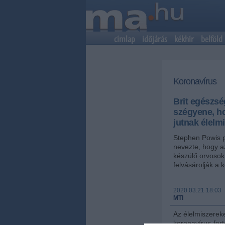
címlap
időjárás
kékhír
belföld
Koronavírus
Brit egészsé
szégyene, h
jutnak élelm
Stephen Powis p
nevezte, hogy a
készülő orvosok
felvásárolják a k
2020.03.21 18:03
MTI
Az élelmiszerek
koronavírus-fer