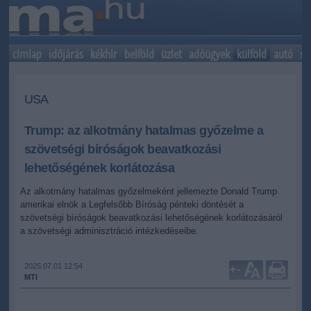
címlap
időjárás
kékhír
belföld
üzlet
adóügyek
külföld
autó
sp
USA
Trump: az alkotmány hatalmas győzelme a
szövetségi bíróságok beavatkozási
lehetőségének korlátozása
Az alkotmány hatalmas győzelmeként jellemezte Donald Trump
amerikai elnök a Legfelsőbb Bíróság pénteki döntését a
szövetségi bíróságok beavatkozási lehetőségének korlátozásáról
a szövetségi adminisztráció intézkedéseibe.
2025.07.01 12:54
+
-
MTI