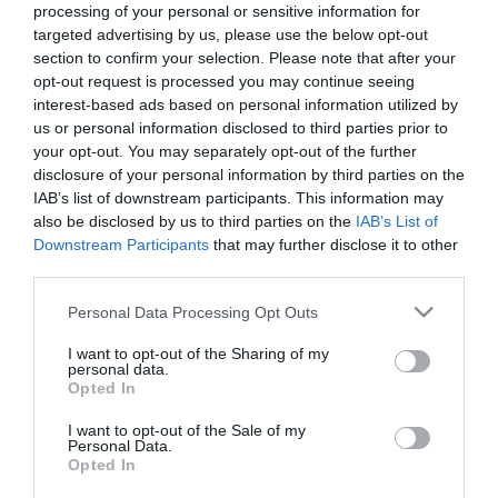
miniszter arra is felhívta a figyelmet, hogy az Egyesült Államok
processing of your personal or sensitive information for
csaknem 100 szövetségi bírósági kerületéből 5 kerület bíráitól
targeted advertising by us, please use the below opt-out
származott a kormányzati lépések felfüggesztését eredményező
section to confirm your selection. Please note that after your
40 országos beavatkozásból 35. A miniszter szerint a szóban forgó
opt-out request is processed you may continue seeing
bírósági kerületekben dolgozó liberális bírók politikai alapú
interest-based ads based on personal information utilized by
beavatkozásairól volt szó.
us or personal information disclosed to third parties prior to
your opt-out. You may separately opt-out of the further
Az Egyesült Államok Legfelsőbb Bírósága aktuális ülésszakának
disclosure of your personal information by third parties on the
utolsó napján számos ügyben hozott határozatot. Nagy várakozás
előzte meg azt a döntést, amely a szülők gyermekük iskolai
IAB’s list of downstream participants. This information may
oktatásába való beleszólásának jogáról szólt egy Maryland
also be disclosed by us to third parties on the
IAB’s List of
állambeli ügyben.
Downstream Participants
that may further disclose it to other
third parties.
A Legfelsőbb Bíróság 6-3 arányú döntése értelmében a szülők
felmentést kérhetnek olyan iskolai órák alól gyermekük számára,
Please note that this website/app uses one or more Google
Personal Data Processing Opt Outs
amelyek nem egyeztethetők össze vallásos világnézetükkel.
services and may gather and store information including but
not limited to your visit or usage behaviour. You may click to
I want to opt-out of the Sharing of my
A konkrét ügyben Montgomery megye iskolakerületének esetében
personal data.
grant or deny consent to Google and its third-party tags to
a homoszexualitásról és transzneműségről szóló tartalmak
Opted In
use your data for below specified purposes in below Google
közoktatási tananyagba foglalása ellen emelt kifogást szülők egy
consent section.
csoportja.
I want to opt-out of the Sale of my
Personal Data.
Opted In
Az iskolakerület intézkedése ellen az elmúlt években számos
tüntetést tartottak szülői csoportok a Washington közelében fekvő