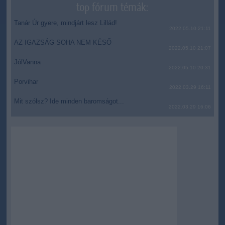
top fórum témák:
Tanár Úr gyere, mindjárt lesz Lillád!
2022.05.10 21:11
AZ IGAZSÁG SOHA NEM KÉSŐ
2022.05.10 21:07
JólVanna
2022.05.10 20:31
Porvihar
2022.03.29 16:11
Mit szólsz? Ide minden baromságot...
2022.03.29 16:06