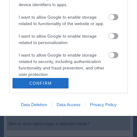
ma.hu legfrissebb hírei:
device identifiers in apps.
Vitézy Dávid: 2,3 milliárd forint került vissza az államhoz
8:04
egy útdíjrendszeres ügylet felülvizsgálata után
I want to allow Google to enable storage
related to functionality of the website or app.
Saját életét is kockára tette a magyar erdész, hogy
22:22
megállítsa a tüzet
I want to allow Google to enable storage
Második világháborús MG-42 géppuskát emeltek ki a
20:20
related to personalization.
Dunából - a rendőrség lefoglalta
A Miniszterelnökség felmondta a Lounge Eventtel kötött
18:19
I want to allow Google to enable storage
keretszerződését
related to security, including authentication
functionality and fraud prevention, and other
Megérkezett az eső a Duna vízgyűjtőjére
16:21
user protection.
Újabb két gyanúsítottat fogtak el a 600 milliós
14:26
ingatlanmaffia ügyében
CONFIRM
Vizes Eb - Megvan az első magyar arany, a nyíltvízi úszó
12:56
Betlehem Dávid nyerte a kieséses versenyt
Data Deletion
Data Access
Privacy Policy
top cikkek:
Nem is olyan egészséges a népszerű banán?