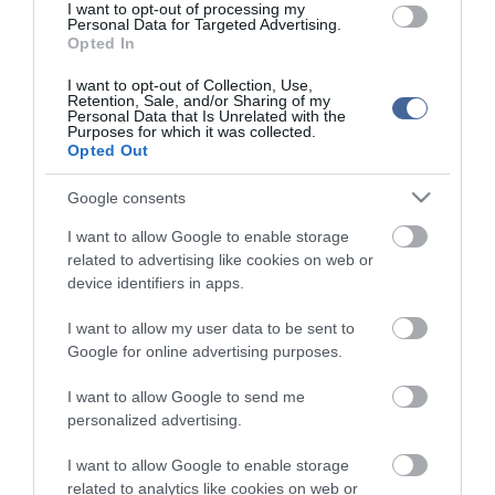
I want to opt-out of processing my
Montgomery megyében.
Personal Data for Targeted Advertising.
Opted In
Az oktatási intézmények irányítói szerint a homoszexualitásról,
transzneműségről szóló oktatási anyagokkal az "egyenlősítést,
I want to opt-out of Collection, Use,
tiszteletet és civilitást" tanítják a gyerekeknek. Az érzékenyítő
Retention, Sale, and/or Sharing of my
Personal Data that Is Unrelated with the
oktatásban a diákok az iskolaelőkészítő évfolyamtól a gimnázium
Purposes for which it was collected.
legfelső évfolyamáig kötelező módon részesültek.
Opted Out
Google consents
I want to allow Google to enable storage
Figyelem! A cikkhez hozzáfűzött hozzászólások nem a
ma.hu
network nézeteit
related to advertising like cookies on web or
tükrözik. A szerkesztőség mindössze a hírek publikációjával foglalkozik, a
device identifiers in apps.
kommenteket nem tudja befolyásolni - azok az olvasók személyes véleményét
tartalmazzák.
I want to allow my user data to be sent to
Kérjük, kulturáltan, mások személyiségi jogainak és jó hírnevének tiszteletben
Google for online advertising purposes.
tartásával kommenteljenek!
I want to allow Google to send me
personalized advertising.
I want to allow Google to enable storage
related to analytics like cookies on web or