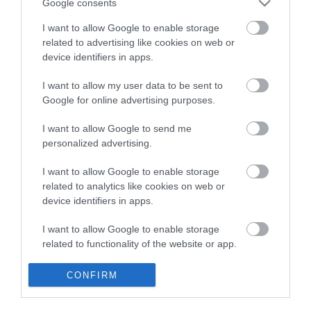
miatt most láthatóvá váltak a mederben rejtőző roncsok
Google consents
Vitézy Dávid: háromszor annyian utaznak a komlói
10:40
I want to allow Google to enable storage
vonalon, mint korábban a pótlóbuszokon
related to advertising like cookies on web or
Vitézy Dávid: 2,3 milliárd forint került vissza az államhoz
8:04
device identifiers in apps.
egy útdíjrendszeres ügylet felülvizsgálata után
I want to allow my user data to be sent to
Saját életét is kockára tette a magyar erdész, hogy
22:22
megállítsa a tüzet
Google for online advertising purposes.
Második világháborús MG-42 géppuskát emeltek ki a
20:20
I want to allow Google to send me
Dunából - a rendőrség lefoglalta
personalized advertising.
A Miniszterelnökség felmondta a Lounge Eventtel kötött
18:19
keretszerződését
I want to allow Google to enable storage
Megérkezett az eső a Duna vízgyűjtőjére
related to analytics like cookies on web or
16:21
device identifiers in apps.
top cikkek:
I want to allow Google to enable storage
related to functionality of the website or app.
Nem is olyan egészséges a népszerű banán?
I want to allow Google to enable storage
CONFIRM
top fórum témák:
related to personalization.
Tanár Úr gyere, mindjárt lesz Lillád!