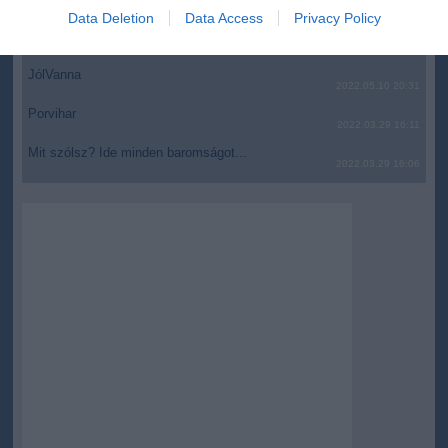
I want to allow Google to enable storage
2022.05.10 21:11
Data Deletion
Data Access
Privacy Policy
related to security, including authentication
AZ IGAZSÁG SOHA NEM KÉSŐ
functionality and fraud prevention, and other
2022.05.10 21:07
user protection.
JólVanna
2022.05.10 20:31
Porvihar
2022.03.29 16:11
Mit szólsz? Ide minden baromságot...
2022.03.29 16:06