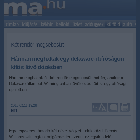
címlap
időjárás
kékhír
belföld
üzlet
adóügyek
külföld
autó
sp
Két rendőr megsebesült
Hárman meghaltak egy delaware-i bíróságon
kitört lövöldözésben
Hárman meghaltak és két rendőr megsebesült hétfőn, amikor a
Delaware állambeli Wilmingtonban lövöldözés tört ki egy bírósági
épületben.
2013.02.11 19:28
+
-
MTI
Egy fegyveres támadó két nővel végzett, akik közül Dennis
Williams wilmingtoni polgármester szerint az egyik a lelőtt