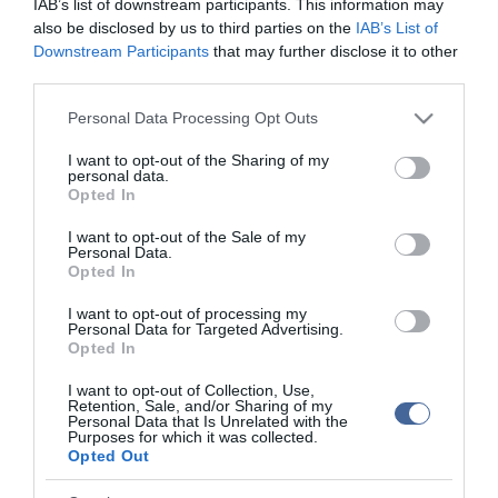
IAB’s list of downstream participants. This information may
Lövöldözés egy észak-dániai kikötőben
also be disclosed by us to third parties on the
IAB’s List of
Downstream Participants
that may further disclose it to other
Fegyveres őröket akar az iskolákhoz az amerikai fegyvertartók
third parties.
szövetségének vezetője
Filmpremiereket, tévéepizódokat vettek le műsorról a tragédia
Please note that this website/app uses one or more Google
Personal Data Processing Opt Outs
miatt
services and may gather and store information including but
not limited to your visit or usage behaviour. You may click to
I want to opt-out of the Sharing of my
personal data.
grant or deny consent to Google and its third-party tags to
Opted In
Figyelem! A cikkhez hozzáfűzött hozzászólások nem a
ma.hu
network nézeteit
use your data for below specified purposes in below Google
tükrözik. A szerkesztőség mindössze a hírek publikációjával foglalkozik, a
consent section.
I want to opt-out of the Sale of my
kommenteket nem tudja befolyásolni - azok az olvasók személyes véleményét
Personal Data.
tartalmazzák.
Opted In
Kérjük, kulturáltan, mások személyiségi jogainak és jó hírnevének tiszteletben
tartásával kommenteljenek!
I want to opt-out of processing my
Personal Data for Targeted Advertising.
Opted In
I want to opt-out of Collection, Use,
Retention, Sale, and/or Sharing of my
Personal Data that Is Unrelated with the
Purposes for which it was collected.
ma.hu legfrissebb hírei:
Opted Out
Hulladékvadászat indul a Dunán: a rekordalacsony vízállás
12:20