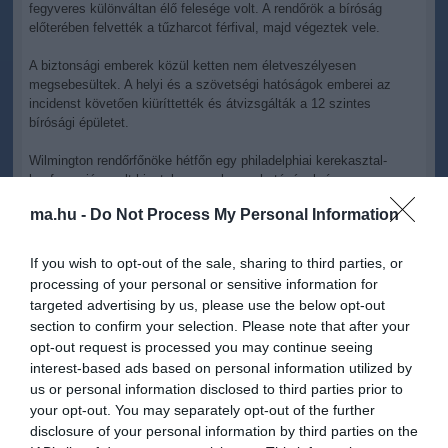
fegyveres különváltan élő felesége volt. A rendőrök a bíróság
előterében felvették a tűzharcot férfival, majd végeztek vele.
A biztonsági emberek közül ketten nem életveszélyesen
megsebesültek. A helyi és a szövetségi hatóságok emberei az
incidenst követően kiüríttették és átvizsgálták a 12 szintes
bírósági épületet.
Wilmington rendőrfőnöke hétfőn egy philadelphiai kerekasztal-
konferenciára volt hivatalos, amelyen a hatóságok és a
kongresszus képviselői a delaware-i illetőségű Joe Biden alelnök
ma.hu -
Do Not Process My Personal Information
részvételével éppen a fegyvertartás szigorításával kapcsolatos
kérdéseket készültek megvitatni.
If you wish to opt-out of the sale, sharing to third parties, or
processing of your personal or sensitive information for
targeted advertising by us, please use the below opt-out
section to confirm your selection. Please note that after your
opt-out request is processed you may continue seeing
Kapcsolódó írások:
interest-based ads based on personal information utilized by
us or personal information disclosed to third parties prior to
Kiesett a szeme a bírósági tárgyaláson
your opt-out. You may separately opt-out of the further
disclosure of your personal information by third parties on the
Kaliforniai iskolai lövöldözés - állítólag terrorizálták a támadót