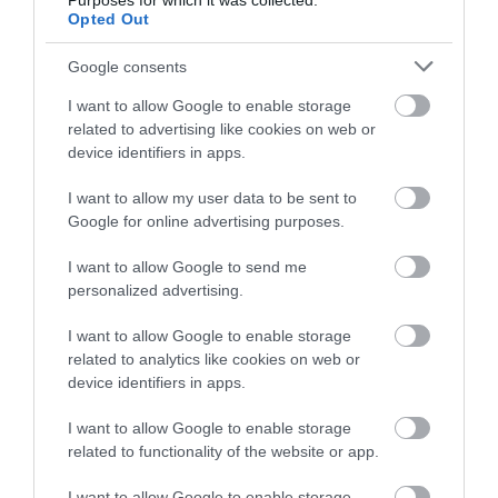
Purposes for which it was collected.
Opted Out
Az Egyesült Államokban 57. alkalommal iktattak be elnököt.
Amerikai elnökök közül eddig 17-en jutottak el a második hivatali
Google consents
ciklusig. Barack Obamát, aki 2008-ban John McCain arizonai
szenátort, 2012-ben pedig Mitt Romney volt massachusettsi
I want to allow Google to enable storage
kormányzót győzte le a Republikánus Párt részéről a Fehér Házért
related to advertising like cookies on web or
folytatott küzdelemben, az amerikai alkotmány értelmében 2016-
device identifiers in apps.
ban, egymás után harmadik alkalommal már nem választhatják
meg hivatalába.
I want to allow my user data to be sent to
Google for online advertising purposes.
I want to allow Google to send me
personalized advertising.
Kapcsolódó írások:
I want to allow Google to enable storage
related to analytics like cookies on web or
Obama-eskütétel: 600-800 ezer néző érkezik Washingtonba
device identifiers in apps.
Obama letette a második elnöki ciklusának hivatali esküjét
I want to allow Google to enable storage
Algériai túszejtés: Obama segítséget ígér Algériának
related to functionality of the website or app.
Fegyvertartás: Obama előterjesztette a szigorításra vonatkozó
javaslatait
I want to allow Google to enable storage