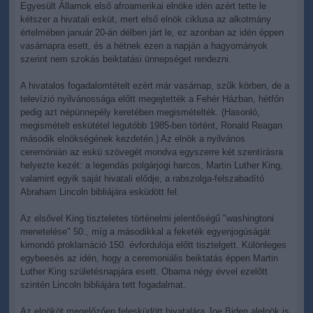
Egyesült Államok első afroamerikai elnöke idén azért tette le
kétszer a hivatali esküt, mert első elnök ciklusa az alkotmány
értelmében január 20-án délben járt le, ez azonban az idén éppen
vasárnapra esett, és a hétnek ezen a napján a hagyományok
szerint nem szokás beiktatási ünnepséget rendezni.
A hivatalos fogadalomtételt ezért már vasárnap, szűk körben, de a
televízió nyilvánossága előtt megejtették a Fehér Házban, hétfőn
pedig azt népünnepély keretében megismételték. (Hasonló,
megismételt eskütétel legutóbb 1985-ben történt, Ronald Reagan
második elnökségének kezdetén.) Az elnök a nyilvános
ceremónián az eskü szövegét mondva egyszerre két szentírásra
helyezte kezét: a legendás polgárjogi harcos, Martin Luther King,
valamint egyik saját hivatali elődje, a rabszolga-felszabadító
Abraham Lincoln bibliájára esküdött fel.
Az elsővel King tiszteletes történelmi jelentőségű "washingtoni
menetelése" 50., míg a másodikkal a feketék egyenjogúságát
kimondó proklamáció 150. évfordulója előtt tisztelgett. Különleges
egybeesés az idén, hogy a ceremoniális beiktatás éppen Martin
Luther King születésnapjára esett. Obama négy évvel ezelőtt
szintén Lincoln bibliájára tett fogadalmat.
Az elnököt megelőzően felesküdött hivatalára Joe Biden alelnök is.