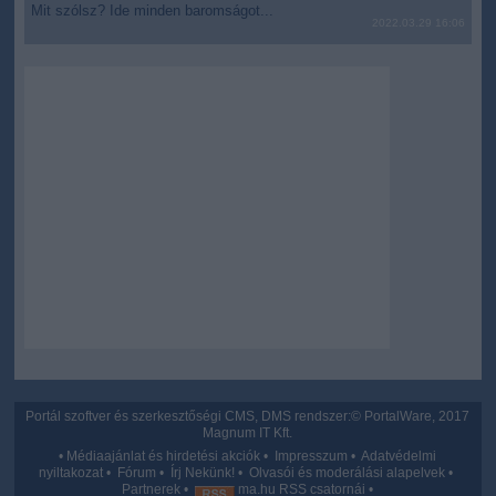
Mit szólsz? Ide minden baromságot...
2022.03.29 16:06
Portál szoftver és szerkesztőségi CMS, DMS rendszer:© PortalWare, 2017
Magnum IT Kft.
•
Médiaajánlat és hirdetési akciók
•
Impresszum
•
Adatvédelmi
nyiltakozat
•
Fórum
•
Írj Nekünk!
•
Olvasói és moderálási alapelvek
•
Partnerek
•
ma.hu RSS csatornái
•