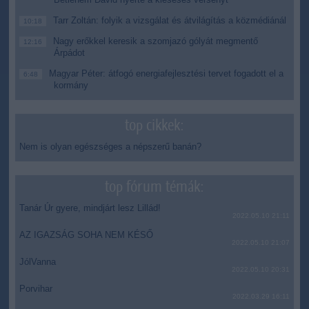
Tarr Zoltán: folyik a vizsgálat és átvilágítás a közmédiánál
10:18
Nagy erőkkel keresik a szomjazó gólyát megmentő
12:16
Árpádot
Magyar Péter: átfogó energiafejlesztési tervet fogadott el a
6:48
kormány
top cikkek:
Nem is olyan egészséges a népszerű banán?
top fórum témák:
Tanár Úr gyere, mindjárt lesz Lillád!
2022.05.10 21:11
AZ IGAZSÁG SOHA NEM KÉSŐ
2022.05.10 21:07
JólVanna
2022.05.10 20:31
Porvihar
2022.03.29 16:11