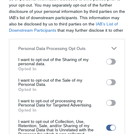
your opt-out. You may separately opt-out of the further
továbbra is támogatni fogja a demokráciát az egész világon,
Ázsiától Afrikáig, Amerikától a Közel-Keletig. David Gergen, a CNN
disclosure of your personal information by third parties on the
vezető politikai kommentátora Obama eddigi legfontosabb
IAB’s list of downstream participants. This information may
beszédének nevezte az újraválasztott elnök szónoklatát, amelyben
also be disclosed by us to third parties on the
IAB’s List of
őszintén vallott hitéről és alapértékeiről, világosan beszélt a
Downstream Participants
that may further disclose it to other
kihívásokról és a következő négy év lehetőségeiről.
third parties.
A BBC News meghívott szakértője úgy fogalmazott, Obama
Please note that this website/app uses one or more Google
Personal Data Processing Opt Outs
realistább beszédet mondott, mint négy évvel ezelőtti
services and may gather and store information including but
beiktatásakor, józan hangon szólt egyebek között a
not limited to your visit or usage behaviour. You may click to
I want to opt-out of the Sharing of my
fegyverszabályozási reformról és az államadósság kezelésének
personal data.
grant or deny consent to Google and its third-party tags to
szükségességéről. Obama jelentős kormányátalakítással kezdi
Opted In
use your data for below specified purposes in below Google
meg második elnöki ciklusát, beiktatása után rögtön aláírta a
consent section.
jelölést kabinetjének több posztjára.
I want to opt-out of the Sale of my
Personal Data.
Opted In
A külügyminisztérium élére Hillary Clinton helyére John Kerryt, a
szenátus külügyi bizottságának demokrata elnökét javasolja, a
I want to opt-out of processing my
Pentagon vezetője pedig Chuck Hagel volt nebraskai republikánus
Personal Data for Targeted Advertising.
szenátor lehet Leon Panetta helyett, ha a szenátus jóváhagyja az
Opted In
elnök választottját. Timothy Geithner pénzügyminisztert Jack Lew,
a Fehér Ház távozó kabinetfőnöke válthatja, akinek helyére viszont
I want to opt-out of Collection, Use,
az elnöki jelenlegi helyettes nemzetbiztonsági tanácsadója, Denis
Retention, Sale, and/or Sharing of my
Personal Data that Is Unrelated with the
R. McDonough kerül.