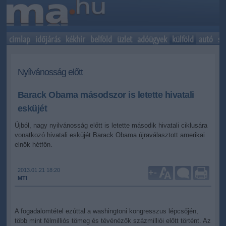
címlap
időjárás
kékhír
belföld
üzlet
adóügyek
külföld
autó
sp
Nyílvánosság előtt
Barack Obama másodszor is letette hivatali
esküjét
Újból, nagy nyilvánosság előtt is letette második hivatali ciklusára
vonatkozó hivatali esküjét Barack Obama újraválasztott amerikai
elnök hétfőn.
2013.01.21 18:20
+
-
MTI
A fogadalomtétel ezúttal a washingtoni kongresszus lépcsőjén,
több mint félmilliós tömeg és tévénézők százmilliói előtt történt. Az