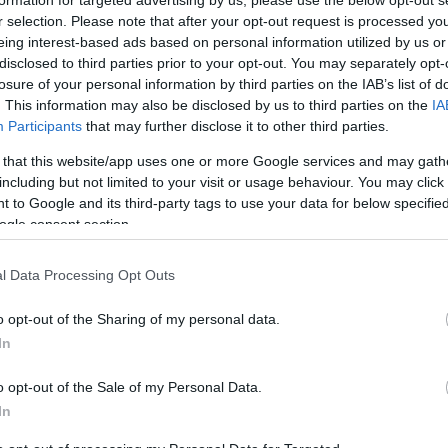
Szo
14:02
dásnak, és anyagi károk sem keletkeztek - tették
r selection. Please note that after your opt-out request is processed y
Ti
ényben.
rö
eing interest-based ads based on personal information utilized by us or
disclosed to third parties prior to your opt-out. You may separately opt-
erint gyakran utazott Pakisztánba, ahonnan az al-
Meg
12:56
bb szintű vezetőinek utasításaival, fegyverekkel és
losure of your personal information by third parties on the IAB’s list of
ma
ott harcosokkal tért vissza Afganisztánba.
. This information may also be disclosed by us to third parties on the
IA
Participants
that may further disclose it to other third parties.
ámos al-Kaida vezető keresett menedéket a
ágból, miután az Egyesült Államok vezette
 that this website/app uses one or more Google services and may gath
k 2001-ben megtámadták az ázsiai országot.
including but not limited to your visit or usage behaviour. You may click 
Nem is ol
lenlétük száma jelenleg már csekély, de Pakisztánban
 to Google and its third-party tags to use your data for below specifi
agukat biztonságban az amerikai pilóta nélküli
ogle consent section.
végrehajtott támadások miatt. Tavaly egy amerikai
sztáni Abbottábádban egy rajtaütés során végzett a
ezérével, Oszama bin Ladennel is.
Tanár Úr gy
l Data Processing Opt Outs
ztonságosabbnak tartott középső Bámiján
AZ IGAZ
y számban szivárogtak be tálib felkelők a
o opt-out of the Sharing of my personal data.
án tartományból. A bámijáni rendőrfőnök elmondta,
In
út menti pokolgépeket helyeznek el, biztonsági
JólVanna
ra támadnak és kormányépületek ellen öngyilkos
o opt-out of the Sale of my Personal Data.
ajtanak végre.
Porvihar
In
gi felügyeletét már tavaly nyáron átvették a helyi
Mit szólsz
 most indított támadása miatt a bámijáni hatóságok