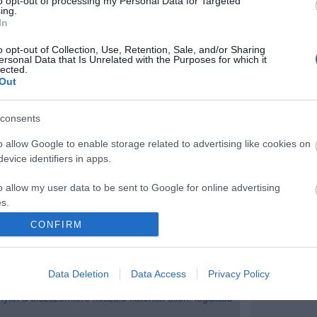
to opt-out of processing my Personal Data for Targeted
i kormányzatot, hogy küldjön erősítést, mert a helyi
ing.
záma nem elegendő a tartomány megvédésére. A
In
ium helyettes szóvivője közölte, hogy rendőröket és
ást küldenek a tartományba.
o opt-out of Collection, Use, Retention, Sale, and/or Sharing
ersonal Data that Is Unrelated with the Purposes for which it
lected.
Out
consents
írások:
o allow Google to enable storage related to advertising like cookies on
evice identifiers in apps.
 halt meg: ezúttal Jemenben csaptak le az amerikai
o allow my user data to be sent to Google for online advertising
s.
egint meghalt négy NATO-katona
CONFIRM
 az afgán szuverenitás ideje
to allow Google to send me personalized advertising.
d hat férfi ellen Ausztriában
o allow Google to enable storage related to analytics like cookies on
Data Deletion
Data Access
Privacy Policy
 ítélték el a német-afgán terroristát
evice identifiers in apps.
ylet a díszszemlére készülő katonák ellen: legalább
o allow Google to enable storage related to functionality of the website