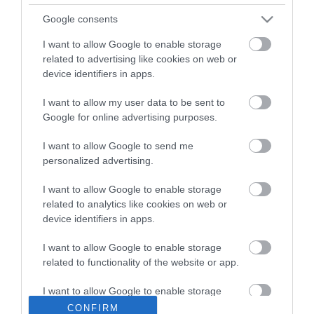
ma.hu legfrissebb hírei:
Google consents
Vitézy Dávid: 2,3 milliárd forint került vissza az államhoz
8:04
I want to allow Google to enable storage
egy útdíjrendszeres ügylet felülvizsgálata után
related to advertising like cookies on web or
Saját életét is kockára tette a magyar erdész, hogy
22:22
device identifiers in apps.
megállítsa a tüzet
Második világháborús MG-42 géppuskát emeltek ki a
I want to allow my user data to be sent to
20:20
Dunából - a rendőrség lefoglalta
Google for online advertising purposes.
A Miniszterelnökség felmondta a Lounge Eventtel kötött
18:19
I want to allow Google to send me
keretszerződését
personalized advertising.
Megérkezett az eső a Duna vízgyűjtőjére
16:21
Újabb két gyanúsítottat fogtak el a 600 milliós
I want to allow Google to enable storage
14:26
ingatlanmaffia ügyében
related to analytics like cookies on web or
device identifiers in apps.
Vizes Eb - Megvan az első magyar arany, a nyíltvízi úszó
12:56
Betlehem Dávid nyerte a kieséses versenyt
I want to allow Google to enable storage
related to functionality of the website or app.
top cikkek:
I want to allow Google to enable storage
Nem is olyan egészséges a népszerű banán?
related to personalization.
CONFIRM