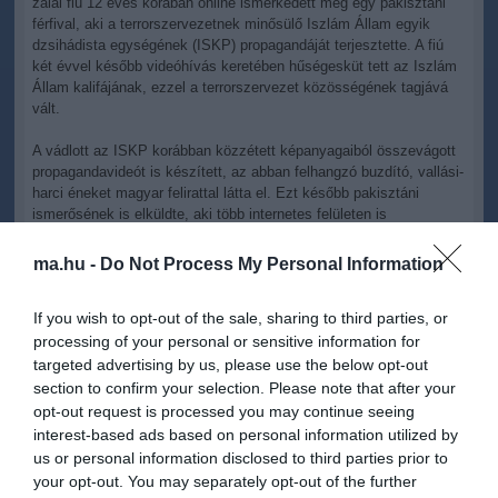
zalai fiú 12 éves korában online ismerkedett meg egy pakisztáni
férfival, aki a terrorszervezetnek minősülő Iszlám Állam egyik
dzsihádista egységének (ISKP) propagandáját terjesztette. A fiú
két évvel később videóhívás keretében hűségesküt tett az Iszlám
Állam kalifájának, ezzel a terrorszervezet közösségének tagjává
vált.
A vádlott az ISKP korábban közzétett képanyagaiból összevágott
propagandavideót is készített, az abban felhangzó buzdító, vallási-
harci éneket magyar felirattal látta el. Ezt később pakisztáni
ismerősének is elküldte, aki több internetes felületen is
megosztotta a videót.
ma.hu -
Do Not Process My Personal Information
A fiatal 15 évesen az egyik közösségimédia-felületén létrehozott
egy bárki által hozzáférhető szervert, amellyel az iszlám vallást
If you wish to opt-out of the sale, sharing to third parties, or
népszerűsítette. Pár nappal később egy chatszobában buzdító,
vallási-harci énekeket osztott meg, később pedig az Iszlám Állam
processing of your personal or sensitive information for
egyik propagandakiadványának szó szerinti fordítását is feltöltötte
targeted advertising by us, please use the below opt-out
a szerverre.
section to confirm your selection. Please note that after your
opt-out request is processed you may continue seeing
A Zalaegerszegi Törvényszék a hétfőn megtartott előkészítő
interest-based ads based on personal information utilized by
ülésen a történteket beismerő, a tárgyaláshoz való jogáról
us or personal information disclosed to third parties prior to
lemondó, jelenleg 18 éves vádlottat bűnösnek találta
your opt-out. You may separately opt-out of the further
folytatólagosan elkövetett háborús uszítás bűntettében. Mint