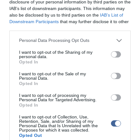
disclosure of your personal information by third parties on the
bűnszervezet tagjakénti elkövetőt két évre próbára bocsátotta,
IAB’s list of downstream participants. This information may
továbbá pártfogó felügyeletét rendelte el.
also be disclosed by us to third parties on the
IAB’s List of
A bíróság a jogerős ítéletben külön magatartási szabályként előírta
Downstream Participants
that may further disclose it to other
számára, hogy oktatás vagy munkavállalás kivételével
third parties.
tartózkodjon a közösségimédia-felületek és az internet alapú
csevegőalkalmazások használatától, valamint az internetes
Please note that this website/app uses one or more Google
Personal Data Processing Opt Outs
iszlamista tartalmak megtekintésétől.
services and may gather and store information including but
not limited to your visit or usage behaviour. You may click to
I want to opt-out of the Sharing of my
personal data.
grant or deny consent to Google and its third-party tags to
Opted In
use your data for below specified purposes in below Google
consent section.
I want to opt-out of the Sale of my
Figyelem! A cikkhez hozzáfűzött hozzászólások nem a
ma.hu
network nézeteit
Personal Data.
tükrözik. A szerkesztőség mindössze a hírek publikációjával foglalkozik, a
Opted In
kommenteket nem tudja befolyásolni - azok az olvasók személyes véleményét
tartalmazzák.
I want to opt-out of processing my
Personal Data for Targeted Advertising.
Kérjük, kulturáltan, mások személyiségi jogainak és jó hírnevének tiszteletben
tartásával kommenteljenek!
Opted In
I want to opt-out of Collection, Use,
Retention, Sale, and/or Sharing of my
Personal Data that Is Unrelated with the
Purposes for which it was collected.
Opted Out