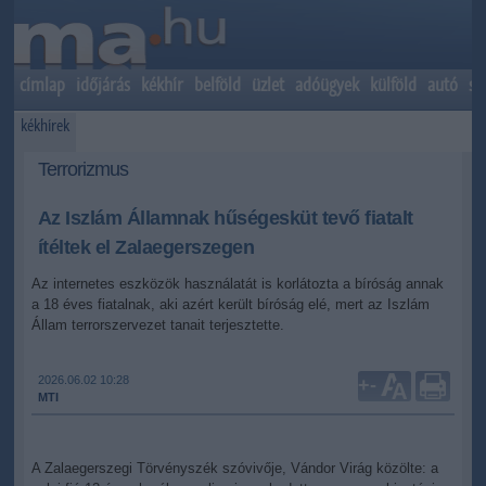
címlap
időjárás
kékhír
belföld
üzlet
adóügyek
külföld
autó
sp
kékhírek
Terrorizmus
Az Iszlám Államnak hűségesküt tevő fiatalt
ítéltek el Zalaegerszegen
Az internetes eszközök használatát is korlátozta a bíróság annak
a 18 éves fiatalnak, aki azért került bíróság elé, mert az Iszlám
Állam terrorszervezet tanait terjesztette.
2026.06.02 10:28
+
-
MTI
A Zalaegerszegi Törvényszék szóvivője, Vándor Virág közölte: a