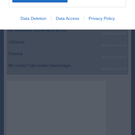
top fórum témák:
I want to allow Google to enable storage
related to security, including authentication
Data Deletion
Data Access
Privacy Policy
Tanár Úr gyere, mindjárt lesz Lillád!
functionality and fraud prevention, and other
2022.05.10 21:11
user protection.
AZ IGAZSÁG SOHA NEM KÉSŐ
2022.05.10 21:07
JólVanna
2022.05.10 20:31
Porvihar
2022.03.29 16:11
Mit szólsz? Ide minden baromságot...
2022.03.29 16:06