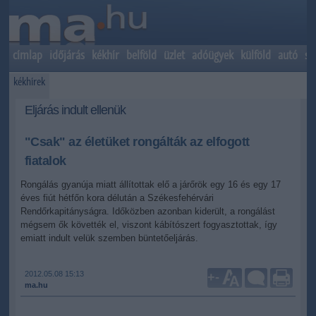
címlap
időjárás
kékhír
belföld
üzlet
adóügyek
külföld
autó
sp
kékhírek
Eljárás indult ellenük
"Csak" az életüket rongálták az elfogott
fiatalok
Rongálás gyanúja miatt állítottak elő a járőrök egy 16 és egy 17
éves fiút hétfőn kora délután a Székesfehérvári
Rendőrkapitányságra. Időközben azonban kiderült, a rongálást
mégsem ők követték el, viszont kábítószert fogyasztottak, így
emiatt indult velük szemben büntetőeljárás.
2012.05.08 15:13
+
-
ma.hu