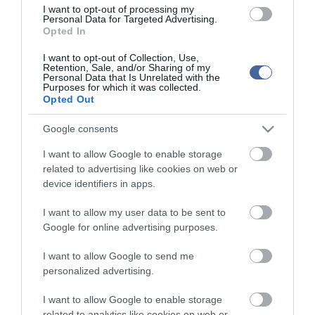
Kapcsolódó írások:
I want to opt-out of processing my
Personal Data for Targeted Advertising.
Opted In
Jól megélt a csalásokból, amíg el nem fogták
I want to opt-out of Collection, Use,
Otthagyta kabátját a brutális rabló - lebukott
Retention, Sale, and/or Sharing of my
Personal Data that Is Unrelated with the
Egy egész pótkocsival lóg a férfi
Purposes for which it was collected.
Opted Out
A BKV vizsgálja, miért szakadt le a díszmennyezet a
Népligetnél
Google consents
Próba közben csaptak fel a lángok a Kolibri színpadán
I want to allow Google to enable storage
related to advertising like cookies on web or
device identifiers in apps.
Figyelem! A cikkhez hozzáfűzött hozzászólások nem a
ma.hu
network nézeteit
tükrözik. A szerkesztőség mindössze a hírek publikációjával foglalkozik, a
kommenteket nem tudja befolyásolni - azok az olvasók személyes véleményét
I want to allow my user data to be sent to
tartalmazzák.
Google for online advertising purposes.
Kérjük, kulturáltan, mások személyiségi jogainak és jó hírnevének tiszteletben
tartásával kommenteljenek!
I want to allow Google to send me
personalized advertising.
I want to allow Google to enable storage
related to analytics like cookies on web or