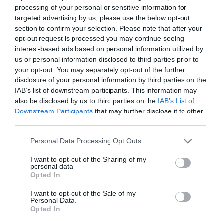
lépcsőházából állították elő a bűncselekménnyel kapcsolatban a
processing of your personal or sensitive information for
rendőrkapitányságra. A sértett azonban csak egyiküket ismerte fel,
targeted advertising by us, please use the below opt-out
és benne is csak azt a személyt, aki a társa elé állt, hogy őt ne
section to confirm your selection. Please note that after your
tudja bántani. A másik fiú a sofőr számára ismeretlen volt. Így
opt-out request is processed you may continue seeing
mind a ketten tanúként szerepelnek ebben az ügyben.
interest-based ads based on personal information utilized by
us or personal information disclosed to third parties prior to
Egy tegnap indult másik eljárásban azonban gyanúsítottként lett
your opt-out. You may separately opt-out of the further
kihallgatva a 16 éves fehérvári és a 17 éves sárkeresztesi fiú.
disclosure of your personal information by third parties on the
Ugyanis a rendőri intézkedés során kiderült, hogy tegnap mind a
ketten füves cigit szívtak, amit egyikük adott el a másiknak, és
IAB’s list of downstream participants. This information may
ezt mind a ketten el is ismertek. A náluk tartott házkutatás során
also be disclosed by us to third parties on the
IAB’s List of
az idősebbiknél az ablakban egy tő vadkender, míg a fiatalabbiknál
Downstream Participants
that may further disclose it to other
egy táskából, illetve a konyhaasztalról összesen 16 zacskó
third parties.
ismeretlen eredetű anyagmaradvány került lefoglalásra.
Please note that this website/app uses one or more Google
Personal Data Processing Opt Outs
A nyomozók mind a kettőjüket kábítószerrel való visszaélés miatt
services and may gather and store information including but
gyanúsítottként hallgatták ki, illetve mintavételre állították őket elő.
not limited to your visit or usage behaviour. You may click to
I want to opt-out of the Sharing of my
Szabadlábon védekeznek.
personal data.
grant or deny consent to Google and its third-party tags to
Opted In
use your data for below specified purposes in below Google
consent section.
I want to opt-out of the Sale of my
Personal Data.
Opted In