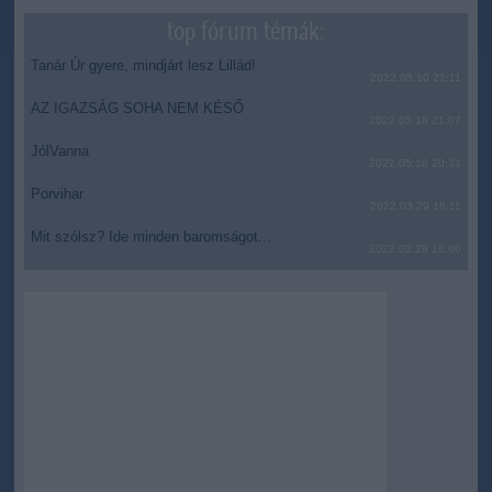
top fórum témák:
Tanár Úr gyere, mindjárt lesz Lillád!
2022.05.10 21:11
AZ IGAZSÁG SOHA NEM KÉSŐ
2022.05.10 21:07
JólVanna
2022.05.10 20:31
Porvihar
2022.03.29 16:11
Mit szólsz? Ide minden baromságot...
2022.03.29 16:06