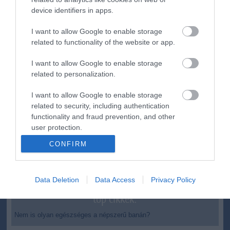
device identifiers in apps.
ma.hu legfrissebb hírei:
I want to allow Google to enable storage
Magyar Péter: átfogó energiafejlesztési tervet fogadott el a
6:48
related to functionality of the website or app.
kormány
Kenyában bezzeg minden zöldebb
20:46
I want to allow Google to enable storage
Második világháborús német katonai motorkerékpár
related to personalization.
18:37
bukkant elő a Dunából
I want to allow Google to enable storage
A Tisza-frakció kezdeményezte, hogy jövő kedden legyen
16:12
related to security, including authentication
az államfőválasztás
functionality and fraud prevention, and other
Szomjazó gólyának adott inni egy férfi Tiszakécskénél -
14:02
user protection.
megható pillanatot rögzített a kamera
CONFIRM
Megható felvétel: elpusztult borját vitte magával egy
12:56
delfinanya
Halálos fenyegetés miatt lemondta erdélyi koncertjét Majka
10:53
Data Deletion
Data Access
Privacy Policy
top cikkek:
Nem is olyan egészséges a népszerű banán?