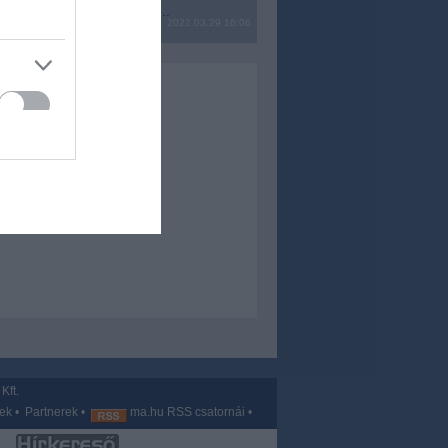
? Ide minden baromságot...
2022.03.29 16:06
Kft.
vek
•
Partnerek
•
ma.hu RSS csatornái
•