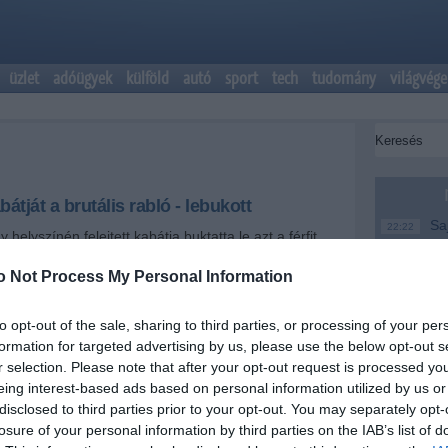
üzlet
adóügyek
külföld
autó
sport
tech
tudomány
világvége
átját a brutális rabló - lebukott
Saj
22:22
elyszínén felejtett kabátja buktatta le azt a férfit,
er
yütt - brutálisan megvert, s kifosztott egy idős
gyesen.
Más
o Not Process My Personal Information
20:20
em
le
+
-
to opt-out of the sale, sharing to third parties, or processing of your per
A M
formation for targeted advertising by us, please use the below opt-out s
18:19
Ev
r selection. Please note that after your opt-out request is processed y
gén támadt rá két rabló a 74 éves nőre, annak
eing interest-based ads based on personal information utilized by us or
onában. Az áldozatot úgy megverték, hogy súlyos
Meg
16:21
rült később kórházba. A támadók készpénzt és
disclosed to third parties prior to your opt-out. You may separately opt-
k magukkal, egyikük azonban a tetthelyen felejtette a
Úja
14:26
losure of your personal information by third parties on the IAB’s list of
 alapján azonosították a férfit, akit hétfőn,
mi