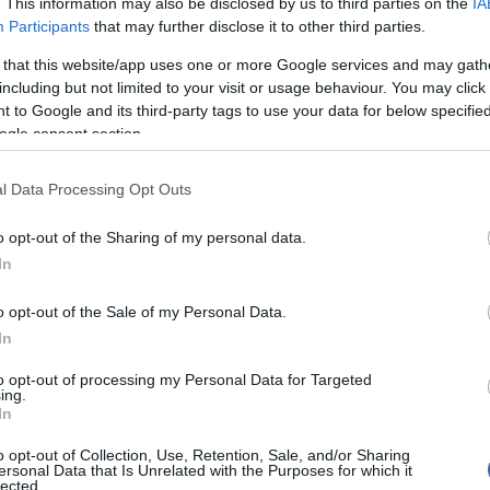
. This information may also be disclosed by us to third parties on the
IA
ak el. Társát még keresik, elfogatóparancsot adtak ki
Participants
that may further disclose it to other third parties.
Viz
12:56
a 
 that this website/app uses one or more Google services and may gath
ki
including but not limited to your visit or usage behaviour. You may click 
Mag
11:15
 to Google and its third-party tags to use your data for below specifi
cs
ogle consent section.
írások:
l Data Processing Opt Outs
KV-ellenőrt a Klinikáknál
Nem is ol
o opt-out of the Sharing of my personal data.
ajrét: segítségért kiáltott a megvert őr
In
teni kell a Leverkusen megvert cseh védőjét
o opt-out of the Sale of my Personal Data.
Tanár Úr gy
heztettek, megvertek és kihasználtak"
In
AZ IGAZ
to opt-out of processing my Personal Data for Targeted
ing.
 hozzáfűzött hozzászólások nem a
ma.hu
network nézeteit tükrözik. A
JólVanna
In
sze a hírek publikációjával foglalkozik, a kommenteket nem tudja
az olvasók személyes véleményét tartalmazzák.
o opt-out of Collection, Use, Retention, Sale, and/or Sharing
Porvihar
mások személyiségi jogainak és jó hírnevének tiszteletben tartásával
ersonal Data that Is Unrelated with the Purposes for which it
lected.