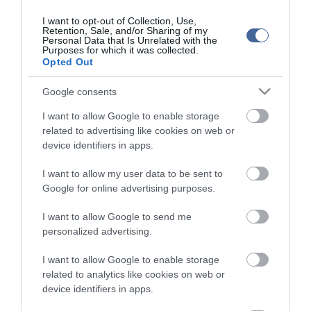
I want to opt-out of Collection, Use,
Retention, Sale, and/or Sharing of my
Personal Data that Is Unrelated with the
Purposes for which it was collected.
Figyelem! A cikkhez hozzáfűzött hozzászólások nem a
ma.hu
Opted Out
network nézeteit tükrözik. A szerkesztőség mindössze a hírek
publikációjával foglalkozik, a kommenteket nem tudja befolyásolni
Google consents
- azok az olvasók személyes véleményét tartalmazzák.
I want to allow Google to enable storage
Kérjük, kulturáltan, mások személyiségi jogainak és jó hírnevének
related to advertising like cookies on web or
tiszteletben tartásával kommenteljenek!
device identifiers in apps.
I want to allow my user data to be sent to
Google for online advertising purposes.
I want to allow Google to send me
ma.hu legfrissebb hírei:
personalized advertising.
Szomjazó gólyának adott inni egy férfi Tiszakécskénél -
14:02
I want to allow Google to enable storage
megható pillanatot rögzített a kamera
related to analytics like cookies on web or
Megható felvétel: elpusztult borját vitte magával egy
device identifiers in apps.
12:56
delfinanya