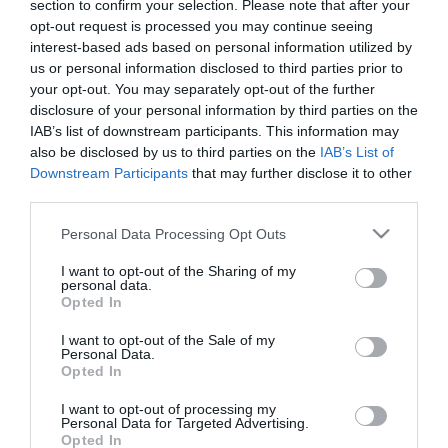
a naptevékenység alacsonyabb szakaszaiban. A tanulmány
section to confirm your selection. Please note that after your
kimutatta, hogy a szokásos öt éves élettartamuk vége felé –
opt-out request is processed you may continue seeing
különösen 280 kilométeres referencia-magasságból indulva – a
interest-based ads based on personal information utilized by
légkörbe való belépés szakasza 10–12 nappal hamarabb
us or personal information disclosed to third parties prior to
következhet be.
your opt-out. You may separately opt-out of the further
disclosure of your personal information by third parties on the
A megnövekedett fékeződés nemcsak a műholdak gyorsabb
IAB’s list of downstream participants. This information may
visszatéréséhez vezet, hanem növelheti az ütközésveszélyt is a
also be disclosed by us to third parties on the
IAB’s List of
Föld körüli pályán, ahol egyre több műhold üzemel. A kutatók
Downstream Participants
that may further disclose it to other
figyelmeztetnek, hogy ezek a változások zavarhatják a műholdak
third parties.
tervezett és irányított újra-belépését a légkörbe.
Please note that this website/app uses one or more Google
Egy 2024-es példa is alátámasztja az aggodalmat: egy Starlink-
Personal Data Processing Opt Outs
services and may gather and store information including but
műhold darabja – amely a napciklus csúcspontján zuhant le – nem
semmisült meg teljesen a légkörben, és egy kanadai farmon ért
not limited to your visit or usage behaviour. You may click to
I want to opt-out of the Sharing of my
personal data.
földet. Ez rávilágít arra, hogy az idő előtti visszahullások akár
grant or deny consent to Google and its third-party tags to
Opted In
közvetlen veszélyt is jelenthetnek a földi infrastruktúrákra.
use your data for below specified purposes in below Google
consent section.
I want to opt-out of the Sale of my
Ahogy a műholdas konstellációk – köztük a több ezer darabos
Personal Data.
Starlink-hálózat – tovább bővülnek, egyre nagyobb jelentősége
Opted In
lesz annak, hogy a légköri változásokat és naptevékenységi
ciklusokat pontosan előre jelezzék és nyomon kövessék. A kutatók
I want to opt-out of processing my
szerint ezzel csökkenthető az ütközések és a földet érő űrtörmelék
Personal Data for Targeted Advertising.
Opted In
kockázata is.