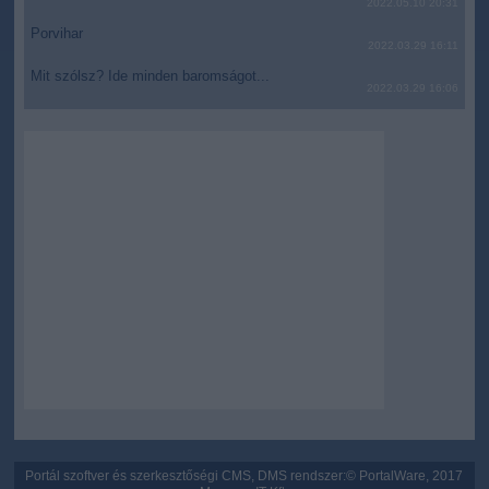
2022.05.10 20:31
Porvihar
2022.03.29 16:11
Mit szólsz? Ide minden baromságot...
2022.03.29 16:06
Portál szoftver és szerkesztőségi CMS, DMS rendszer:© PortalWare, 2017