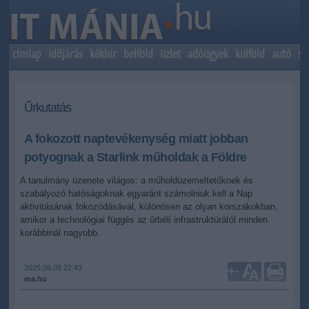
címlap
időjárás
kékhír
belföld
üzlet
adóügyek
külföld
autó
sp
Űrkutatás
A fokozott naptevékenység miatt jobban
potyognak a Starlink műholdak a Földre
A tanulmány üzenete világos: a műholdüzemeltetőknek és
szabályozó hatóságoknak egyaránt számolniuk kell a Nap
aktivitásának fokozódásával, különösen az olyan korszakokban,
amikor a technológiai függés az űrbéli infrastruktúrától minden
korábbinál nagyobb.
2025.06.09 22:43
+
-
ma.hu