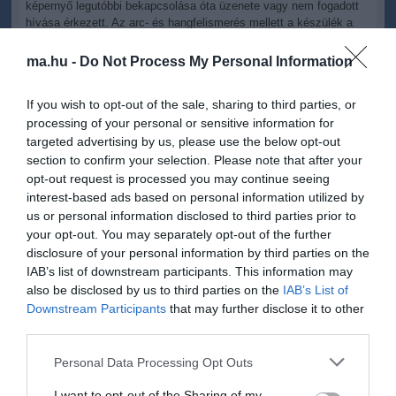
képernyő legutóbbi bekapcsolása óta üzenete vagy nem fogadott
hívása érkezett. Az arc- és hangfelismerés mellett a készülék a
felhasználó mozdulataiból a szándékát is kikövetkezteti: például,
ha egy névjegy megtekintése közben a füléhez emeli a telefont, a
ma.hu -
Do Not Process My Personal Information
rendszer automatikusan tárcsázza a kapcsolódó telefonszámot.
If you wish to opt-out of the sale, sharing to third parties, or
processing of your personal or sensitive information for
targeted advertising by us, please use the below opt-out
A még könnyebb tartalommegosztásról többek között az Android™
section to confirm your selection. Please note that after your
Beam™ továbbfejlesztett változata, az „S Beam” gondoskodik,
opt-out request is processed you may continue seeing
amelynek segítségével két Galaxy S III okostelefon
interest-based ads based on personal information utilized by
összekapcsolása, azaz egymáshoz érintése után egy 1 GB-os
us or personal information disclosed to third parties prior to
videót akár 3 percen belül át lehet másolni az egyik készülékről a
your opt-out. You may separately opt-out of the further
másikra.
disclosure of your personal information by third parties on the
IAB’s list of downstream participants. This information may
Az „Allshare Cast” a telefonok között fényűző méretűnek számító
also be disclosed by us to third parties on the
IAB’s List of
kijelzőt terjeszti ki még nagyobbra: segítségével a telefon tartalma
Downstream Participants
that may further disclose it to other
megjeleníthető a TV-n, az „Allshare Play” pedig bármilyen fájlt
megoszthatóvá tesz az okosmobil és egy táblagép, egy
third parties.
számítógép vagy egy tévé között. Mindemellett pedig a „Group
Please note that this website/app uses one or more Google
Cast” révén egy WI-Fi hálózaton belül a képernyő tartalma
Personal Data Processing Opt Outs
megosztható más felhasználókkal, akik megjegyzéseket fűzhetnek
services and may gather and store information including but
ahhoz vagy át is rajzolhatják azt.
not limited to your visit or usage behaviour. You may click to
I want to opt-out of the Sharing of my