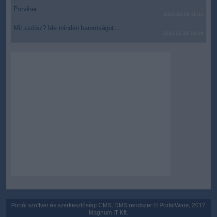
Porvihar
2022.03.29 16:11
Mit szólsz? Ide minden baromságot...
2022.03.29 16:06
Portál szoftver és szerkesztőségi CMS, DMS rendszer:© PortalWare, 2017
Magnum IT Kft.