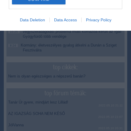
delegáltját a Médiatanácsba
Egész héten meleg, napos idő várható
14:27
Tanács Zoltán: kormány-előterjesztés készül a
12:26
Data Deletion
Data Access
Privacy Policy
Planetárium jövőjéről
Vegyszeradagolási probléma miatt kórházba került az Igali
10:25
Gyógyfürdő több vendége
Kormány: életveszélyes gyalog átkelni a Dunán a Sziget
8:24
Fesztiválra
top cikkek:
Nem is olyan egészséges a népszerű banán?
top fórum témák:
Tanár Úr gyere, mindjárt lesz Lillád!
2022.05.10 21:11
AZ IGAZSÁG SOHA NEM KÉSŐ
2022.05.10 21:07
JólVanna
2022.05.10 20:31