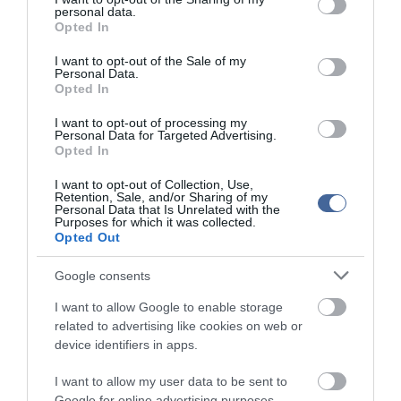
personal data.
grant or deny consent to Google and its third-party tags to
Opted In
A „Buddy Photo Share” funkció pedig a meglévő barátaink
use your data for below specified purposes in below Google
profilképe alapján felismeri a fénykép szereplőit, és akár el is küldi
consent section.
I want to opt-out of the Sale of my
nekik a fotót. A videolejátszó „Pop up Play” lehetőségével az
Personal Data.
éppen játszott felvétel kisebbre vehető, így a videó megállítása
Opted In
nélkül elérhető a telefon többi funkciója.
I want to opt-out of processing my
Az NFC-támogatást élvező Samsung Galaxy S III lesz a XXX.
Personal Data for Targeted Advertising.
Londoni Nyári Olimpiai Játékok hivatalos telefonja. A Samsung
Opted In
Galaxy S III várhatóan két héten belül kapható lesz hazánkban
mindhárom mobilszolgáltatónál, valamint kártyafüggetlenül is.
I want to opt-out of Collection, Use,
Retention, Sale, and/or Sharing of my
Personal Data that Is Unrelated with the
Purposes for which it was collected.
Opted Out
Google consents
Kapcsolódó írások:
I want to allow Google to enable storage
related to advertising like cookies on web or
Új taggal bővül a Samsung Galaxy Tab család
device identifiers in apps.
Samsung DVD-író Wi-Fivel
I want to allow my user data to be sent to
A Samsung is bemutatta új okostelefonját
Google for online advertising purposes.