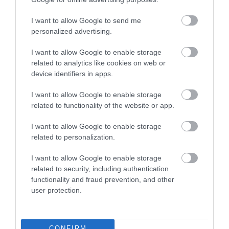
Alig mutatták be, a Samsung máris nekiesett az új iPhone-nak
I want to allow Google to send me
personalized advertising.
Figyelem! A cikkhez hozzáfűzött hozzászólások nem a
ma.hu
network nézeteit tükrözik. A szerkesztőség mindössze a hírek
I want to allow Google to enable storage
publikációjával foglalkozik, a kommenteket nem tudja befolyásolni
related to analytics like cookies on web or
- azok az olvasók személyes véleményét tartalmazzák.
device identifiers in apps.
Kérjük, kulturáltan, mások személyiségi jogainak és jó hírnevének
I want to allow Google to enable storage
tiszteletben tartásával kommenteljenek!
related to functionality of the website or app.
I want to allow Google to enable storage
related to personalization.
I want to allow Google to enable storage
ma.hu legfrissebb hírei:
related to security, including authentication
functionality and fraud prevention, and other
Izrael nem vonul ki Gázából
20:31
user protection.
Három érmet szereztek a magyarok a világ egyik
18:29
legnagyobb hosszútávú kajak-kenu versenyén, a Sellán
Latorcai Csaba: a KDNP pályázati úton választja ki
16:28
CONFIRM