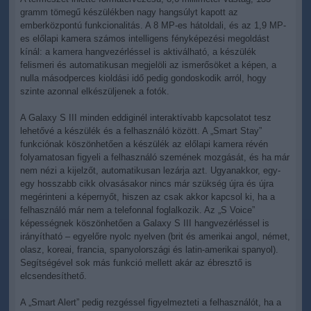
gramm tömegű készülékben nagy hangsúlyt kapott az
emberközpontú funkcionalitás. A 8 MP-es hátoldali, és az 1,9 MP-
es előlapi kamera számos intelligens fényképezési megoldást
kínál: a kamera hangvezérléssel is aktiválható, a készülék
felismeri és automatikusan megjelöli az ismerősöket a képen, a
nulla másodperces kioldási idő pedig gondoskodik arról, hogy
szinte azonnal elkészüljenek a fotók.
A Galaxy S III minden eddiginél interaktívabb kapcsolatot tesz
lehetővé a készülék és a felhasználó között. A „Smart Stay”
funkciónak köszönhetően a készülék az előlapi kamera révén
folyamatosan figyeli a felhasználó szemének mozgását, és ha már
nem nézi a kijelzőt, automatikusan lezárja azt. Ugyanakkor, egy-
egy hosszabb cikk olvasásakor nincs már szükség újra és újra
megérinteni a képernyőt, hiszen az csak akkor kapcsol ki, ha a
felhasználó már nem a telefonnal foglalkozik. Az „S Voice”
képességnek köszönhetően a Galaxy S III hangvezérléssel is
irányítható – egyelőre nyolc nyelven (brit és amerikai angol, német,
olasz, koreai, francia, spanyolországi és latin-amerikai spanyol).
Segítségével sok más funkció mellett akár az ébresztő is
elcsendesíthető.
A „Smart Alert” pedig rezgéssel figyelmezteti a felhasználót, ha a