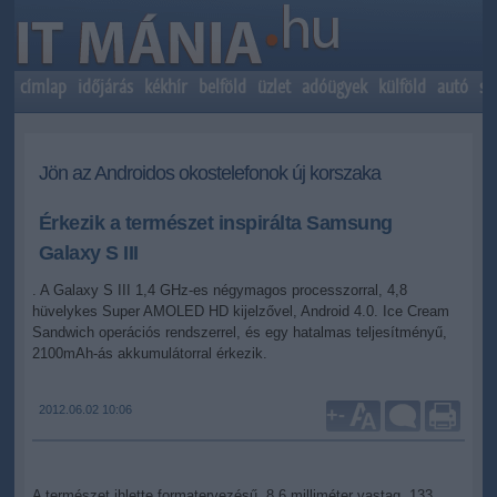
címlap
időjárás
kékhír
belföld
üzlet
adóügyek
külföld
autó
sp
Jön az Androidos okostelefonok új korszaka
Érkezik a természet inspirálta Samsung
Galaxy S III
. A Galaxy S III 1,4 GHz-es négymagos processzorral, 4,8
hüvelykes Super AMOLED HD kijelzővel, Android 4.0. Ice Cream
Sandwich operációs rendszerrel, és egy hatalmas teljesítményű,
2100mAh-ás akkumulátorral érkezik.
2012.06.02 10:06
+
-
A természet ihlette formatervezésű, 8,6 milliméter vastag, 133