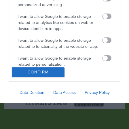
personalized advertising.
I want to allow Google to enable storage
related to analytics like cookies on web or
device identifiers in apps.
I want to allow Google to enable storage
related to functionality of the website or app.
I want to allow Google to enable storage
Portál szoftver és szerkesztőségi CMS, DMS rendszer:© PortalWare, 2017
related to personalization.
Magnum IT Kft.
CONFIRM
•
Médiaajánlat és hirdetési akciók
•
Impresszum
•
Adatvédelmi
I want to allow Google to enable storage
nyiltakozat
•
Fórum
•
Írj Nekünk!
•
Olvasói és moderálási alapelvek
•
Partnerek
•
ma.hu RSS csatornái
•
related to security, including authentication
functionality and fraud prevention, and other
Data Deletion
Data Access
Privacy Policy
user protection.