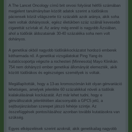
A The Lancet Oncology című brit orvosi folyóirat hétfői számában
megjelent tanulmányban közölt adatok szerint a tüdőrákos
páciensek közül világszerte tíz százalék azok aránya, akik soha
nem voltak dohányosok, egész életükben száz szálnál kevesebb
cigarettát szívtak el. Az arány még ennél is nagyobb Ázsiában,
ahol a tüdőrák áldozatainak 30-40 százaléka soha nem volt
dohányos.
A genetikai okból nagyobb tüdőrákkockázatot hordozó emberek
kétharmada nő. A genetikai vizsgálatokat Ping Yang és
kutatócsoportja végezte a rochesteri (Minnesota) Mayo Klinikán.
754 nem dohányzó ember genetikai állományát elemezték, akik
között tüdőrákos és egészséges személyek is voltak.
Megállapították, hogy a 13-as kromoszómán két olyan génvariáció
lehetséges, amelyek jelenléte 60 százalékkal növeli a tüdőrák
kialakulásának kockázatát. Azt már lehet tudni, hogy e
génváltozatok jelenlétében alacsonyabb a GPC5 jelű, a
sejtburjánzásban szerepet játszó fehérje szintje. Az
összefüggések pontosításához azonban további kutatásokra van
szükség.
Egyes elképzelések szerint azoknál, akik genetikailag nagyobb