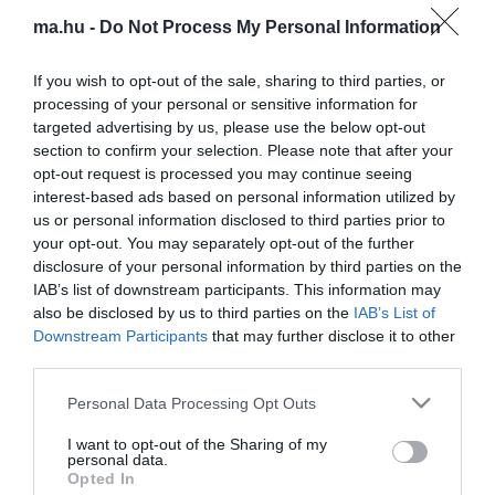
ma.hu -
Do Not Process My Personal Information
If you wish to opt-out of the sale, sharing to third parties, or
processing of your personal or sensitive information for
ma.hu legfrissebb hírei:
targeted advertising by us, please use the below opt-out
Vitézy Dávid: 2,3 milliárd forint került vissza az államhoz
8:04
section to confirm your selection. Please note that after your
egy útdíjrendszeres ügylet felülvizsgálata után
opt-out request is processed you may continue seeing
interest-based ads based on personal information utilized by
Saját életét is kockára tette a magyar erdész, hogy
22:22
megállítsa a tüzet
us or personal information disclosed to third parties prior to
your opt-out. You may separately opt-out of the further
Második világháborús MG-42 géppuskát emeltek ki a
20:20
disclosure of your personal information by third parties on the
Dunából - a rendőrség lefoglalta
IAB’s list of downstream participants. This information may
A Miniszterelnökség felmondta a Lounge Eventtel kötött
18:19
also be disclosed by us to third parties on the
IAB’s List of
keretszerződését
Downstream Participants
that may further disclose it to other
Megérkezett az eső a Duna vízgyűjtőjére
16:21
third parties.
Újabb két gyanúsítottat fogtak el a 600 milliós
14:26
Please note that this website/app uses one or more Google
Personal Data Processing Opt Outs
ingatlanmaffia ügyében
services and may gather and store information including but
Vizes Eb - Megvan az első magyar arany, a nyíltvízi úszó
12:56
not limited to your visit or usage behaviour. You may click to
I want to opt-out of the Sharing of my
Betlehem Dávid nyerte a kieséses versenyt
personal data.
grant or deny consent to Google and its third-party tags to
Opted In
use your data for below specified purposes in below Google