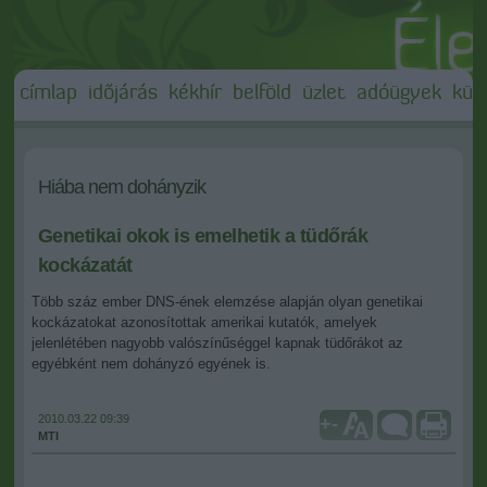
címlap
időjárás
kékhír
belföld
üzlet
adóügyek
külf
Hiába nem dohányzik
Genetikai okok is emelhetik a tüdőrák
kockázatát
Több száz ember DNS-ének elemzése alapján olyan genetikai
kockázatokat azonosítottak amerikai kutatók, amelyek
jelenlétében nagyobb valószínűséggel kapnak tüdőrákot az
egyébként nem dohányzó egyének is.
2010.03.22 09:39
+
-
MTI