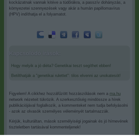
kockázatnak vannak kitéve a tüdőrákra, a passzív dohányzás, a
környezetei szennyezések vagy akár a humán papillomavírus
(HPV) indíthatja el a folyamatot.
Kapcsolódó írások:
Hogy melyik a jó diéta? Genetikai teszt segíthet ebben!
Betilthatják a "genetikai rulettet": tilos elvenni az unokatesót!
Figyelem! A cikkhez hozzáfűzött hozzászólások nem a
ma.hu
network nézeteit tükrözik. A szerkesztőség mindössze a hírek
publikációjával foglalkozik, a kommenteket nem tudja befolyásolni
- azok az olvasók személyes véleményét tartalmazzák.
Kérjük, kulturáltan, mások személyiségi jogainak és jó hírnevének
tiszteletben tartásával kommenteljenek!