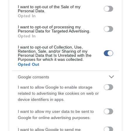
consent section.
top cikkek:
I want to opt-out of the Sale of my
Personal Data.
Opted In
Nem is olyan egészséges a népszerű banán?
I want to opt-out of processing my
Personal Data for Targeted Advertising.
top fórum témák:
Opted In
Tanár Úr gyere, mindjárt lesz Lillád!
2022.05.10 21:11
I want to opt-out of Collection, Use,
Retention, Sale, and/or Sharing of my
AZ IGAZSÁG SOHA NEM KÉSŐ
Personal Data that Is Unrelated with the
2022.05.10 21:07
Purposes for which it was collected.
Opted Out
JólVanna
2022.05.10 20:31
Porvihar
Google consents
2022.03.29 16:11
I want to allow Google to enable storage
Mit szólsz? Ide minden baromságot...
2022.03.29 16:06
related to advertising like cookies on web or
device identifiers in apps.
I want to allow my user data to be sent to
Google for online advertising purposes.
I want to allow Google to send me