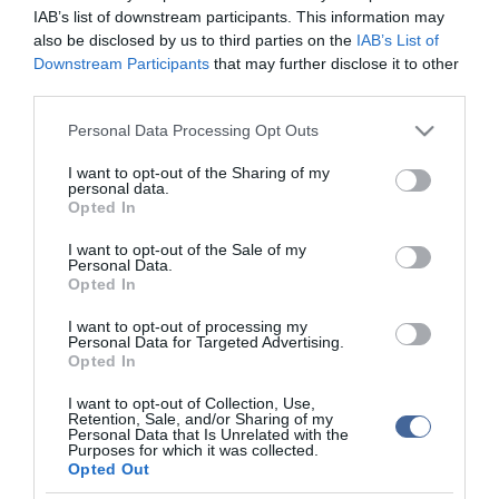
ma.hu legfrissebb hírei:
IAB’s list of downstream participants. This information may
also be disclosed by us to third parties on the
IAB’s List of
Saját életét is kockára tette a magyar erdész, hogy
22:22
megállítsa a tüzet
Downstream Participants
that may further disclose it to other
third parties.
Második világháborús MG-42 géppuskát emeltek ki a
20:20
Dunából - a rendőrség lefoglalta
Please note that this website/app uses one or more Google
Personal Data Processing Opt Outs
A Miniszterelnökség felmondta a Lounge Eventtel kötött
18:19
services and may gather and store information including but
keretszerződését
not limited to your visit or usage behaviour. You may click to
I want to opt-out of the Sharing of my
personal data.
grant or deny consent to Google and its third-party tags to
Megérkezett az eső a Duna vízgyűjtőjére
16:21
Opted In
use your data for below specified purposes in below Google
Újabb két gyanúsítottat fogtak el a 600 milliós
14:26
consent section.
I want to opt-out of the Sale of my
ingatlanmaffia ügyében
Personal Data.
Vizes Eb - Megvan az első magyar arany, a nyíltvízi úszó
Opted In
12:56
Betlehem Dávid nyerte a kieséses versenyt
I want to opt-out of processing my
Magyar Péter: Tízéves mélypontra csökkent az infláció
11:15
Personal Data for Targeted Advertising.
Opted In
top cikkek:
I want to opt-out of Collection, Use,
Retention, Sale, and/or Sharing of my
Personal Data that Is Unrelated with the
Nem is olyan egészséges a népszerű banán?
Purposes for which it was collected.
Opted Out
top fórum témák: