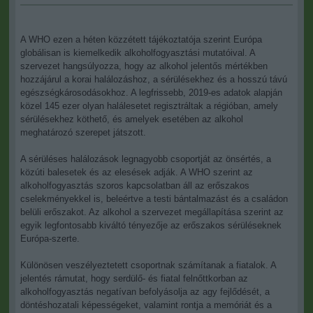
A WHO ezen a héten közzétett tájékoztatója szerint Európa
globálisan is kiemelkedik alkoholfogyasztási mutatóival. A
szervezet hangsúlyozza, hogy az alkohol jelentős mértékben
hozzájárul a korai halálozáshoz, a sérülésekhez és a hosszú távú
egészségkárosodásokhoz. A legfrissebb, 2019-es adatok alapján
közel 145 ezer olyan halálesetet regisztráltak a régióban, amely
sérülésekhez köthető, és amelyek esetében az alkohol
meghatározó szerepet játszott.
A sérüléses halálozások legnagyobb csoportját az önsértés, a
közúti balesetek és az elesések adják. A WHO szerint az
alkoholfogyasztás szoros kapcsolatban áll az erőszakos
cselekményekkel is, beleértve a testi bántalmazást és a családon
belüli erőszakot. Az alkohol a szervezet megállapítása szerint az
egyik legfontosabb kiváltó tényezője az erőszakos sérüléseknek
Európa-szerte.
Különösen veszélyeztetett csoportnak számítanak a fiatalok. A
jelentés rámutat, hogy serdülő- és fiatal felnőttkorban az
alkoholfogyasztás negatívan befolyásolja az agy fejlődését, a
döntéshozatali képességeket, valamint rontja a memóriát és a