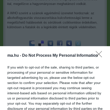
ital, megelőzve a hagyományosan meghatározó vodkát.
A WHO szerint a számok egyértelmű üzenetet hordoznak: az
alkoholfogyasztás visszaszorítása kulcsfontosságú lenne a
megelőzhető halálesetek és sérülések csökkentése érdekében,
különösen a fiatalok és a leginkább érintett régiók védelmében.
Figyelem! A cikkhez hozzáfűzött hozzászólások nem a
ma.hu
ma.hu -
Do Not Process My Personal Information
network nézeteit tükrözik. A szerkesztőség mindössze a hírek
publikációjával foglalkozik, a kommenteket nem tudja befolyásolni
- azok az olvasók személyes véleményét tartalmazzák.
If you wish to opt-out of the sale, sharing to third parties, or
processing of your personal or sensitive information for
Kérjük, kulturáltan, mások személyiségi jogainak és jó hírnevének
tiszteletben tartásával kommenteljenek!
targeted advertising by us, please use the below opt-out
section to confirm your selection. Please note that after your
opt-out request is processed you may continue seeing
interest-based ads based on personal information utilized by
us or personal information disclosed to third parties prior to
your opt-out. You may separately opt-out of the further
disclosure of your personal information by third parties on the