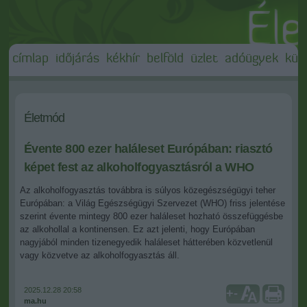
címlap
időjárás
kékhír
belföld
üzlet
adóügyek
külf
Életmód
Évente 800 ezer haláleset Európában: riasztó
képet fest az alkoholfogyasztásról a WHO
Az alkoholfogyasztás továbbra is súlyos közegészségügyi teher
Európában: a Világ Egészségügyi Szervezet (WHO) friss jelentése
szerint évente mintegy 800 ezer haláleset hozható összefüggésbe
az alkohollal a kontinensen. Ez azt jelenti, hogy Európában
nagyjából minden tizenegyedik haláleset hátterében közvetlenül
vagy közvetve az alkoholfogyasztás áll.
2025.12.28 20:58
+
-
ma.hu