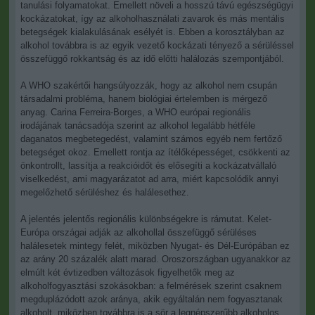
tanulási folyamatokat. Emellett növeli a hosszú távú egészségügyi
kockázatokat, így az alkoholhasználati zavarok és más mentális
betegségek kialakulásának esélyét is. Ebben a korosztályban az
alkohol továbbra is az egyik vezető kockázati tényező a sérüléssel
összefüggő rokkantság és az idő előtti halálozás szempontjából.
A WHO szakértői hangsúlyozzák, hogy az alkohol nem csupán
társadalmi probléma, hanem biológiai értelemben is mérgező
anyag. Carina Ferreira-Borges, a WHO európai regionális
irodájának tanácsadója szerint az alkohol legalább hétféle
daganatos megbetegedést, valamint számos egyéb nem fertőző
betegséget okoz. Emellett rontja az ítélőképességet, csökkenti az
önkontrollt, lassítja a reakcióidőt és elősegíti a kockázatvállaló
viselkedést, ami magyarázatot ad arra, miért kapcsolódik annyi
megelőzhető sérüléshez és halálesethez.
A jelentés jelentős regionális különbségekre is rámutat. Kelet-
Európa országai adják az alkohollal összefüggő sérüléses
halálesetek mintegy felét, miközben Nyugat- és Dél-Európában ez
az arány 20 százalék alatt marad. Oroszországban ugyanakkor az
elmúlt két évtizedben változások figyelhetők meg az
alkoholfogyasztási szokásokban: a felmérések szerint csaknem
megduplázódott azok aránya, akik egyáltalán nem fogyasztanak
alkoholt, miközben továbbra is a sör a legnépszerűbb alkoholos