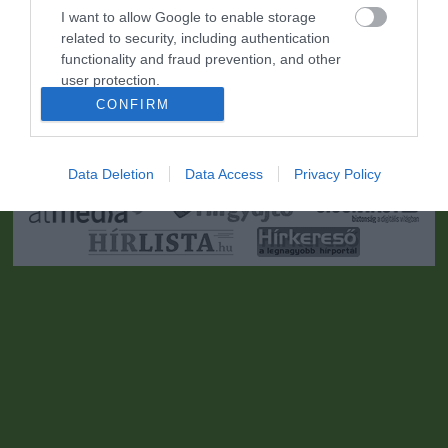
I want to allow Google to enable storage
related to security, including authentication
functionality and fraud prevention, and other
user protection.
CONFIRM
Portál szoftver és szerkesztőségi CMS, DMS rendszer:© PortalWare, 2017
Magnum IT Kft.
•
Médiaajánlat és hirdetési akciók
•
Impresszum
•
Adatvédelmi
nyiltakozat
•
Fórum
•
Írj Nekünk!
•
Olvasói és moderálási alapelvek
•
Partnerek
•
ma.hu RSS csatornái
•
Data Deletion
Data Access
Privacy Policy