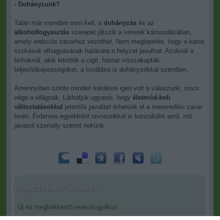
- Dohányzunk?
Talán már mondani sem kell, a
dohányzás
és az
alkoholfogyasztás
szerepet játszik a vérerek károsodásában,
amely erekciós zavarhoz vezethet. Nem meglepetés, hogy a káros
szokások elhagyásának hatására a helyzet javulhat. Azoknál a
férfiaknál, akik letették a cigit, hamar visszakapták
teljesítőképességüket, a továbbra is dohányzókkal szemben.
Amennyiben szinte minden kérdésre igen volt a válaszunk, sincs
vége a világnak. Láthatjuk ugyanis, hogy
életmód-beli
változtatásokkal
jelentős javulást érhetünk el a merevedési zavar
terén. Érdemes egyébként orvosunkkal is konzultálni arról, mit
javasol személy szerint nekünk.
Kapcsolódó írások:
Új és meghökkentő erekció-gyilkos