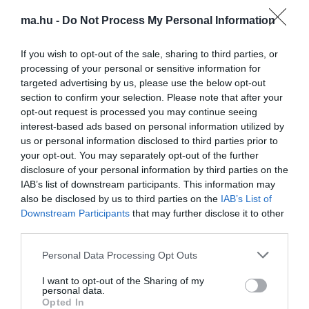
Okok, hogy a kézbe nem ágaskodó pénisz kerül
ma.hu -
Do Not Process My Personal Information
Erekciót okoz a csirkemell?
11 tipp, hogy megőrizd az erekciódat!
If you wish to opt-out of the sale, sharing to third parties, or
processing of your personal or sensitive information for
targeted advertising by us, please use the below opt-out
Figyelem! A cikkhez hozzáfűzött hozzászólások nem a
ma.hu
section to confirm your selection. Please note that after your
network nézeteit tükrözik. A szerkesztőség mindössze a hírek
opt-out request is processed you may continue seeing
publikációjával foglalkozik, a kommenteket nem tudja befolyásolni
interest-based ads based on personal information utilized by
- azok az olvasók személyes véleményét tartalmazzák.
us or personal information disclosed to third parties prior to
Kérjük, kulturáltan, mások személyiségi jogainak és jó hírnevének
your opt-out. You may separately opt-out of the further
tiszteletben tartásával kommenteljenek!
disclosure of your personal information by third parties on the
IAB’s list of downstream participants. This information may
also be disclosed by us to third parties on the
IAB’s List of
Downstream Participants
that may further disclose it to other
third parties.
Please note that this website/app uses one or more Google
Personal Data Processing Opt Outs
ma.hu legfrissebb hírei:
services and may gather and store information including but
Saját életét is kockára tette a magyar erdész, hogy
not limited to your visit or usage behaviour. You may click to
I want to opt-out of the Sharing of my
22:22
personal data.
megállítsa a tüzet
grant or deny consent to Google and its third-party tags to
Opted In