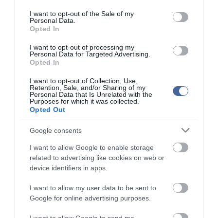
use your data for below specified purposes in below Google
Második világháborús MG-42 géppuskát emeltek ki a
20:20
Dunából - a rendőrség lefoglalta
consent section.
I want to opt-out of the Sale of my
Personal Data.
A Miniszterelnökség felmondta a Lounge Eventtel kötött
18:19
Opted In
keretszerződését
I want to opt-out of processing my
Megérkezett az eső a Duna vízgyűjtőjére
16:21
Personal Data for Targeted Advertising.
Újabb két gyanúsítottat fogtak el a 600 milliós
Opted In
14:26
ingatlanmaffia ügyében
I want to opt-out of Collection, Use,
Vizes Eb - Megvan az első magyar arany, a nyíltvízi úszó
12:56
Retention, Sale, and/or Sharing of my
Betlehem Dávid nyerte a kieséses versenyt
Personal Data that Is Unrelated with the
Purposes for which it was collected.
Magyar Péter: Tízéves mélypontra csökkent az infláció
11:15
Opted Out
Google consents
top cikkek:
I want to allow Google to enable storage
Nem is olyan egészséges a népszerű banán?
related to advertising like cookies on web or
device identifiers in apps.
top fórum témák:
I want to allow my user data to be sent to
Tanár Úr gyere, mindjárt lesz Lillád!
Google for online advertising purposes.
2022.05.10 21:11
AZ IGAZSÁG SOHA NEM KÉSŐ