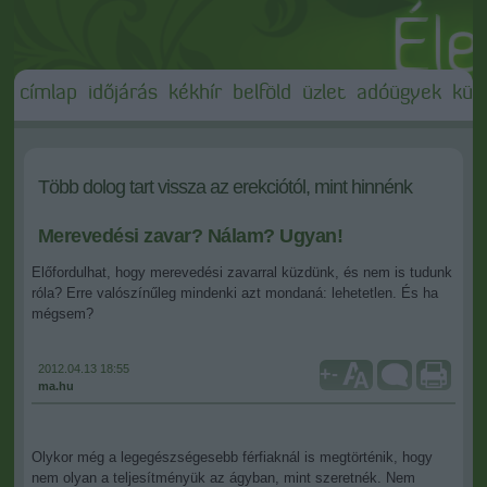
címlap
időjárás
kékhír
belföld
üzlet
adóügyek
külf
Több dolog tart vissza az erekciótól, mint hinnénk
Merevedési zavar? Nálam? Ugyan!
Előfordulhat, hogy merevedési zavarral küzdünk, és nem is tudunk
róla? Erre valószínűleg mindenki azt mondaná: lehetetlen. És ha
mégsem?
2012.04.13 18:55
+
-
ma.hu
Olykor még a legegészségesebb férfiaknál is megtörténik, hogy
nem olyan a teljesítményük az ágyban, mint szeretnék. Nem