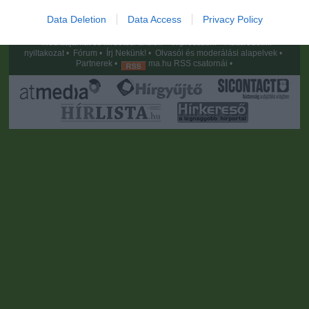
Portál szoftver és szerkesztőségi CMS, DMS rendszer:© PortalWare, 2017
Data Deletion
Data Access
Privacy Policy
Magnum IT Kft.
•
Médiaajánlat és hirdetési akciók
•
Impresszum
•
Adatvédelmi
nyiltakozat
•
Fórum
•
Írj Nekünk!
•
Olvasói és moderálási alapelvek
•
Partnerek
•
ma.hu RSS csatornái
•