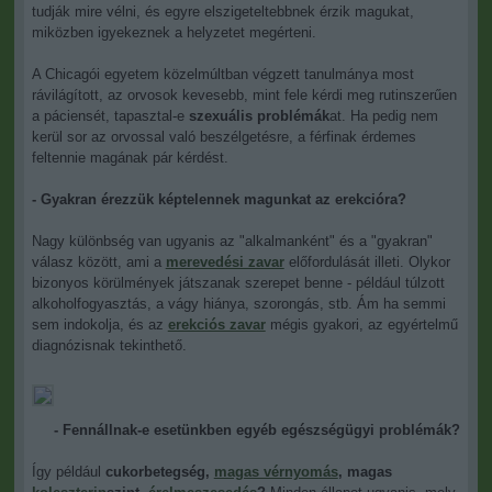
tudják mire vélni, és egyre elszigeteltebbnek érzik magukat,
miközben igyekeznek a helyzetet megérteni.
A Chicagói egyetem közelmúltban végzett tanulmánya most
rávilágított, az orvosok kevesebb, mint fele kérdi meg rutinszerűen
a páciensét, tapasztal-e
szexuális problémák
at. Ha pedig nem
kerül sor az orvossal való beszélgetésre, a férfinak érdemes
feltennie magának pár kérdést.
- Gyakran érezzük képtelennek magunkat az erekcióra?
Nagy különbség van ugyanis az "alkalmanként" és a "gyakran"
válasz között, ami a
merevedési zavar
előfordulását illeti. Olykor
bizonyos körülmények játszanak szerepet benne - például túlzott
alkoholfogyasztás, a vágy hiánya, szorongás, stb. Ám ha semmi
sem indokolja, és az
erekciós zavar
mégis gyakori, az egyértelmű
diagnózisnak tekinthető.
- Fennállnak-e esetünkben egyéb egészségügyi problémák?
Így például
cukorbetegség,
magas vérnyomás
, magas