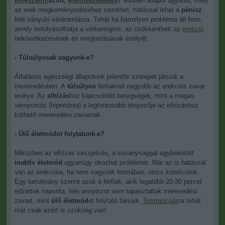
koleszterin
szint,
érelmeszesedés
?
Minden állapot ugyanis, mely
az erek megkeményedéséhez vezethet, hatással lehet a
pénisz
felé irányuló véráramlásra. Tehát ha bármilyen probléma áll fenn,
amely befolyásolhatja a vérkeringést, az csökkentheti az
erekció
bekövetkezésének és megtartásának esélyét.
- Túlsúlyosak vagyunk-e?
Általános egészségi állapotunk jelentős szerepet játszik a
merevedésben. A
túlsúlyos
férfiaknál nagyobb az erekciós zavar
esélye. Az
elhízás
hoz kapcsolódó betegségek, mint a magas
vérnyomás (hipertónia) a legfontosabb tényezője az elhízáshoz
köthető merevedési zavarnak.
- Ülő életmódot folytatunk-e?
Miközben az elhízás vészjelzés, a soványsággal egybekötött
inaktív életmód
ugyanúgy okozhat problémát. Már az is hatással
van az erekcióra, ha nem vagyunk formában, nincs kondíciónk.
Egy tanulmány szerint azok a férfiak, akik legalább 20-30 percet
edzettek naponta, fele annyiszor sem tapasztaltak merevedési
zavart, mint
ülő életmód
ot folytató társaik.
Testmozgás
ra tehát
már csak ezért is szükség van!