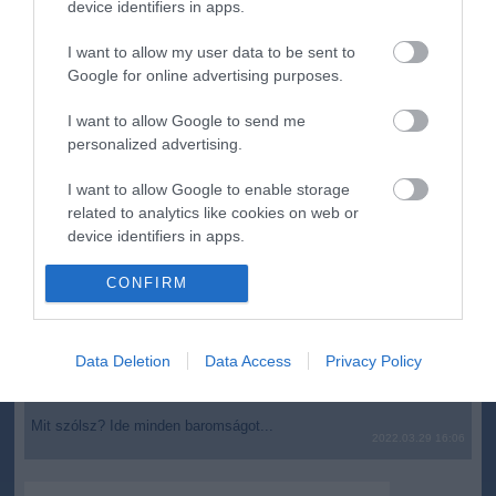
Planetárium jövőjéről
device identifiers in apps.
Vegyszeradagolási probléma miatt kórházba került az Igali
10:25
I want to allow my user data to be sent to
Gyógyfürdő több vendége
Google for online advertising purposes.
top cikkek:
I want to allow Google to send me
personalized advertising.
Nem is olyan egészséges a népszerű banán?
I want to allow Google to enable storage
top fórum témák:
related to analytics like cookies on web or
device identifiers in apps.
Tanár Úr gyere, mindjárt lesz Lillád!
2022.05.10 21:11
I want to allow Google to enable storage
CONFIRM
AZ IGAZSÁG SOHA NEM KÉSŐ
related to functionality of the website or app.
2022.05.10 21:07
JólVanna
I want to allow Google to enable storage
2022.05.10 20:31
Data Deletion
Data Access
Privacy Policy
related to personalization.
Porvihar
2022.03.29 16:11
I want to allow Google to enable storage
Mit szólsz? Ide minden baromságot...
2022.03.29 16:06
related to security, including authentication
functionality and fraud prevention, and other
user protection.