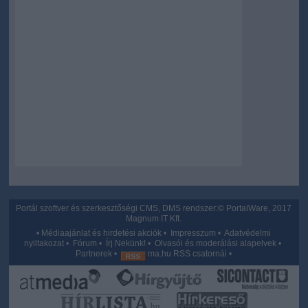
Portál szoftver és szerkesztőségi CMS, DMS rendszer:© PortalWare, 2017
Magnum IT Kft.
•
Médiaajánlat és hirdetési akciók
•
Impresszum
•
Adatvédelmi
nyiltakozat
•
Fórum
•
Írj Nekünk!
•
Olvasói és moderálási alapelvek
•
Partnerek
•
ma.hu RSS csatornái
•