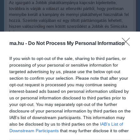
Az igazgató a Jobbik plakátkampánya kapcsán kijelentette,
továbbra is várják a választ az ellenzéki párttól, hogy pontosan
mennyibe került a kampány és mennyi plakáthelyet használtak fel
hozzá. Szerinte valójában ez egy tiltott párttámogatás lehetett,
hiszen valószínűleg nem kötött szerződést a Jobbik és Simicska
Lajos.
ma.hu -
Do Not Process My Personal Information
If you wish to opt-out of the sale, sharing to third parties, or
processing of your personal or sensitive information for
Kapcsolódó írások:
targeted advertising by us, please use the below opt-out
section to confirm your selection. Please note that after your
Habony lesz az új Simicska!
opt-out request is processed you may continue seeing
interest-based ads based on personal information utilized by
Harrach: a Simicska-média már nem tájékozódási pont
us or personal information disclosed to third parties prior to
Bojkottálja a Fidesz a Simicska-médiát
your opt-out. You may separately opt-out of the further
disclosure of your personal information by third parties on the
Kövér László: Simicska a közélet betegségének tünete
IAB’s list of downstream participants. This information may
also be disclosed by us to third parties on the
IAB’s List of
Downstream Participants
that may further disclose it to other
Figyelem! A cikkhez hozzáfűzött hozzászólások nem a
ma.hu
network nézeteit
third parties.
tükrözik. A szerkesztőség mindössze a hírek publikációjával foglalkozik, a