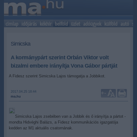
címlap
időjárás
kékhír
belföld
üzlet
adóügyek
külföld
autó
sp
Simicska
A kormánypárt szerint Orbán Viktor volt
bizalmi embere irányítja Vona Gábor pártját
A Fidesz szerint Simicska Lajos támogatja a Jobbikot.
2017.04.25 18:44
+
-
ma.hu
Simicska Lajos zsebében van a Jobbik és ő irányítja a pártot -
mondta Hidvéghi Balázs, a Fidesz kommunikációs igazgatója
kedden az M1 aktuális csatornának.