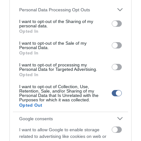
kommenteket nem tudja befolyásolni - azok az olvasók személyes véleményét
Please note that this website/app uses one or more Google
tartalmazzák.
Personal Data Processing Opt Outs
services and may gather and store information including but
Kérjük, kulturáltan, mások személyiségi jogainak és jó hírnevének tiszteletben
not limited to your visit or usage behaviour. You may click to
I want to opt-out of the Sharing of my
tartásával kommenteljenek!
personal data.
grant or deny consent to Google and its third-party tags to
Opted In
use your data for below specified purposes in below Google
consent section.
I want to opt-out of the Sale of my
Personal Data.
Opted In
ma.hu legfrissebb hírei:
I want to opt-out of processing my
Personal Data for Targeted Advertising.
Kapitány István keményen nekiment a Fidesznek:
16:41
Opted In
Érdekes, amikor hazugságról és kamuról ön nyilatkozik
I want to opt-out of Collection, Use,
Izrael nem vonul ki Gázából
20:31
Retention, Sale, and/or Sharing of my
Personal Data that Is Unrelated with the
Három érmet szereztek a magyarok a világ egyik
18:29
Purposes for which it was collected.
legnagyobb hosszútávú kajak-kenu versenyén, a Sellán
Opted Out
Latorcai Csaba: a KDNP pályázati úton választja ki
16:28
delegáltját a Médiatanácsba
Google consents
Egész héten meleg, napos idő várható
14:27
I want to allow Google to enable storage
related to advertising like cookies on web or
Tanács Zoltán: kormány-előterjesztés készül a
12:26