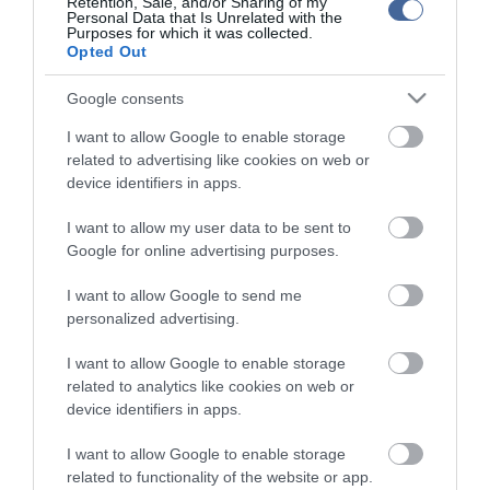
Retention, Sale, and/or Sharing of my
kommenteket nem tudja befolyásolni - azok az olvasók személyes véleményét
Personal Data that Is Unrelated with the
tartalmazzák.
Purposes for which it was collected.
Opted Out
Kérjük, kulturáltan, mások személyiségi jogainak és jó hírnevének tiszteletben
tartásával kommenteljenek!
Google consents
I want to allow Google to enable storage
related to advertising like cookies on web or
device identifiers in apps.
ma.hu legfrissebb hírei:
I want to allow my user data to be sent to
Google for online advertising purposes.
Hulladékvadászat indul a Dunán: a rekordalacsony vízállás
12:20
miatt most láthatóvá váltak a mederben rejtőző roncsok
I want to allow Google to send me
Vitézy Dávid: háromszor annyian utaznak a komlói
10:40
personalized advertising.
vonalon, mint korábban a pótlóbuszokon
Vitézy Dávid: 2,3 milliárd forint került vissza az államhoz
8:04
I want to allow Google to enable storage
egy útdíjrendszeres ügylet felülvizsgálata után
related to analytics like cookies on web or
Saját életét is kockára tette a magyar erdész, hogy
22:22
device identifiers in apps.
megállítsa a tüzet
I want to allow Google to enable storage
Második világháborús MG-42 géppuskát emeltek ki a
20:20
Dunából - a rendőrség lefoglalta
related to functionality of the website or app.