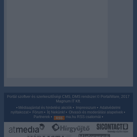
Portál szoftver és szerkesztőségi CMS, DMS rendszer:© PortalWare, 2017
Magnum IT Kft.
•
Médiaajánlat és hirdetési akciók
•
Impresszum
•
Adatvédelmi
nyiltakozat
•
Fórum
•
Írj Nekünk!
•
Olvasói és moderálási alapelvek
•
Partnerek
•
ma.hu RSS csatornái
•