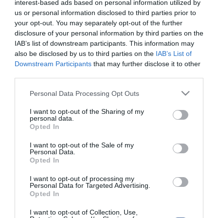
interest-based ads based on personal information utilized by
korábban elbocsátott Torkos Matild. A Valasz.hu információi szerint
us or personal information disclosed to third parties prior to
a Via.hu-nál – vendégszerzőként – Bayer Zsolt, a Magyar Hírlap
publicistájának munkájára is számítanak majd - olvasható a
your opt-out. You may separately opt-out of the further
cikkben.
disclosure of your personal information by third parties on the
IAB’s list of downstream participants. This information may
also be disclosed by us to third parties on the
IAB’s List of
Downstream Participants
that may further disclose it to other
third parties.
Please note that this website/app uses one or more Google
Kapcsolódó írások:
Personal Data Processing Opt Outs
services and may gather and store information including but
not limited to your visit or usage behaviour. You may click to
I want to opt-out of the Sharing of my
Harrach: a Simicska-média már nem tájékozódási pont
personal data.
grant or deny consent to Google and its third-party tags to
Opted In
Bojkottálja a Fidesz a Simicska-médiát
use your data for below specified purposes in below Google
consent section.
Die Welt: "számos őskonzervatív torkig van mindenekelőtt
I want to opt-out of the Sale of my
Personal Data.
Habony Árpáddal"
Opted In
"Habony gyakran a Parlamentben ad tanácsot, ezért van oda
belépője"
I want to opt-out of processing my
Personal Data for Targeted Advertising.
Opted In
Figyelem! A cikkhez hozzáfűzött hozzászólások nem a
ma.hu
network nézeteit
I want to opt-out of Collection, Use,
tükrözik. A szerkesztőség mindössze a hírek publikációjával foglalkozik, a