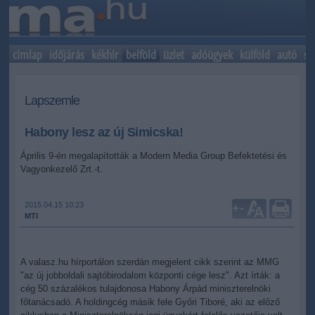
címlap
időjárás
kékhír
belföld
üzlet
adóügyek
külföld
autó
sp
Lapszemle
Habony lesz az új Simicska!
Április 9-én megalapították a Modern Media Group Befektetési és
Vagyonkezelő Zrt.-t.
2015.04.15 10:23
+
-
MTI
A valasz.hu hírportálon szerdán megjelent cikk szerint az MMG
"az új jobboldali sajtóbirodalom központi cége lesz". Azt írták: a
cég 50 százalékos tulajdonosa Habony Árpád miniszterelnöki
főtanácsadó. A holdingcég másik fele Győri Tiboré, aki az előző