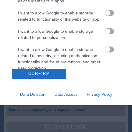
device identifiers in apps.
Izrael nem vonul ki Gázából
20:31
I want to allow Google to enable storage
Három érmet szereztek a magyarok a világ egyik
18:29
legnagyobb hosszútávú kajak-kenu versenyén, a Sellán
related to functionality of the website or app.
Latorcai Csaba: a KDNP pályázati úton választja ki
16:28
I want to allow Google to enable storage
delegáltját a Médiatanácsba
related to personalization.
Egész héten meleg, napos idő várható
14:27
I want to allow Google to enable storage
Tanács Zoltán: kormány-előterjesztés készül a
12:26
Planetárium jövőjéről
related to security, including authentication
functionality and fraud prevention, and other
Vegyszeradagolási probléma miatt kórházba került az Igali
10:25
user protection.
Gyógyfürdő több vendége
CONFIRM
Kormány: életveszélyes gyalog átkelni a Dunán a Sziget
8:24
Fesztiválra
Data Deletion
Data Access
Privacy Policy
top cikkek:
Nem is olyan egészséges a népszerű banán?
top fórum témák: