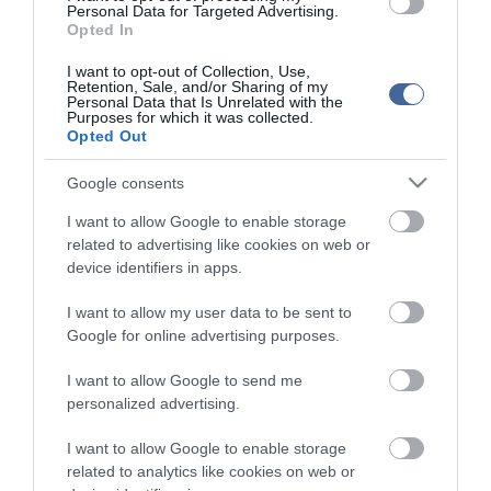
Personal Data for Targeted Advertising.
Holokauszt-emléknap - Országszerte megemlékezéseket
Opted In
tartanak kedden
I want to opt-out of Collection, Use,
Megtapsolták a holokauszttagadó történészt
Retention, Sale, and/or Sharing of my
Personal Data that Is Unrelated with the
Erdő Péter: hogy ne ismétlődhessen meg a holokauszt
Purposes for which it was collected.
szörnyűsége
Opted Out
Új zsinagóga alapkövét tették le vasárnap Csepelen
Google consents
I want to allow Google to enable storage
Figyelem! A cikkhez hozzáfűzött hozzászólások nem a
ma.hu
network nézeteit
related to advertising like cookies on web or
tükrözik. A szerkesztőség mindössze a hírek publikációjával foglalkozik, a
device identifiers in apps.
kommenteket nem tudja befolyásolni - azok az olvasók személyes véleményét
tartalmazzák.
I want to allow my user data to be sent to
Kérjük, kulturáltan, mások személyiségi jogainak és jó hírnevének tiszteletben
tartásával kommenteljenek!
Google for online advertising purposes.
I want to allow Google to send me
personalized advertising.
I want to allow Google to enable storage
ma.hu legfrissebb hírei:
related to analytics like cookies on web or