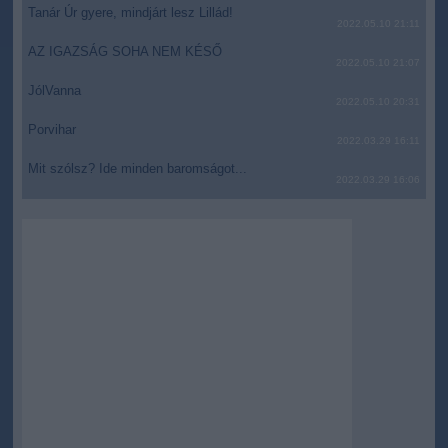
Tanár Úr gyere, mindjárt lesz Lillád!
2022.05.10 21:11
AZ IGAZSÁG SOHA NEM KÉSŐ
2022.05.10 21:07
JólVanna
2022.05.10 20:31
Porvihar
2022.03.29 16:11
Mit szólsz? Ide minden baromságot...
2022.03.29 16:06