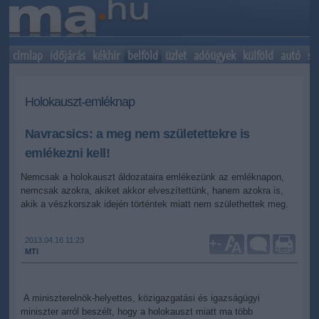
címlap
időjárás
kékhír
belföld
üzlet
adóügyek
külföld
autó
sp
Holokauszt-emléknap
Navracsics: a meg nem születettekre is
emlékezni kell!
Nemcsak a holokauszt áldozataira emlékezünk az emléknapon,
nemcsak azokra, akiket akkor elveszítettünk, hanem azokra is,
akik a vészkorszak idején történtek miatt nem születhettek meg.
2013.04.16 11:23
+
-
MTI
A miniszterelnök-helyettes, közigazgatási és igazságügyi
miniszter arról beszélt, hogy a holokauszt miatt ma több