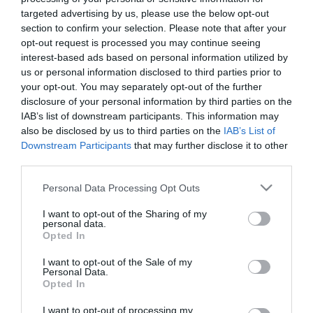
A Duna-parti megemlékezés volt az első, melyet kedden a
targeted advertising by us, please use the below opt-out
holokauszt magyarországi áldozatainak emléknapja alkalmából
section to confirm your selection. Please note that after your
tartottak.
opt-out request is processed you may continue seeing
interest-based ads based on personal information utilized by
Az Országgyűlés 2000. évi döntése szerint 2001-től minden évben
us or personal information disclosed to third parties prior to
április 16-án tartják a holokauszt áldozatainak magyarországi
your opt-out. You may separately opt-out of the further
emléknapját.
disclosure of your personal information by third parties on the
2000. január 18-án, a budapesti gettó felszabadításának 55.
IAB’s list of downstream participants. This information may
évfordulóján Pokorni Zoltán javasolta, hogy a középiskolákban
also be disclosed by us to third parties on the
IAB’s List of
minden évben ezen a napon emlékezzenek meg a holokauszt
áldozatairól, annak emlékére, hogy 1944-ben április 16-án
Downstream Participants
that may further disclose it to other
kezdődött meg az akkor Magyarországhoz tartozó Kárpátalján a
third parties.
zsidó emberek gettókba zárása. Ezt követte ausztriai,
németországi és lengyelországi haláltáborokba hurcolásuk. Néhány
Please note that this website/app uses one or more Google
Personal Data Processing Opt Outs
hónap alatt több százezer vidéki magyarországi zsidó embert
services and may gather and store information including but
gyilkoltak meg a koncentrációs táborokban.
not limited to your visit or usage behaviour. You may click to
I want to opt-out of the Sharing of my
personal data.
grant or deny consent to Google and its third-party tags to
Opted In
use your data for below specified purposes in below Google
consent section.
I want to opt-out of the Sale of my
Personal Data.
Opted In
Kapcsolódó írások:
I want to opt-out of processing my