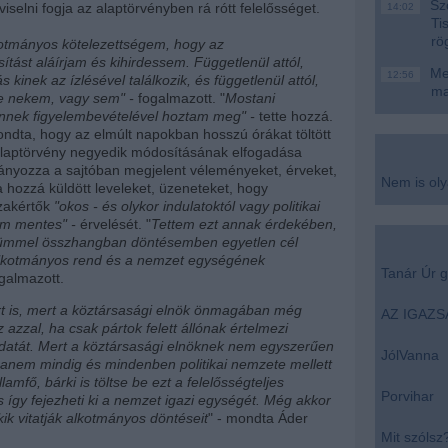
Szo
iselni fogja az alaptörvényben rá rótt felelősséget.
14:02
Ti
rö
otmányos kötelezettségem, hogy az
tást aláírjam és kihirdessem. Függetlenül attól,
Meg
12:56
 kinek az ízlésével találkozik, és függetlenül attól,
ma
-e nekem, vagy sem" -
fogalmazott. "
Mostani
nnek figyelembevételével hoztam meg" -
tette hozzá.
ndta, hogy az elmúlt napokban hosszú órákat töltött
alaptörvény negyedik módosításának elfogadása
nyozza a sajtóban megjelent véleményeket, érveket,
Nem is ol
 hozzá küldött leveleket, üzeneteket, hogy
zakértők
"okos - és olykor indulatoktól vagy politikai
em mentes" -
érvelését. "
Tettem ezt annak érdekében,
kümmel összhangban döntésemben egyetlen cél
alkotmányos rend és a nemzet egységének
Tanár Úr gy
ogalmazott.
rt is, mert a köztársasági elnök önmagában még
AZ IGAZ
azzal, ha csak pártok felett állónak értelmezi
adatát. Mert a köztársasági elnöknek nem egyszerűen
JólVanna
 hanem mindig és mindenben politikai nemzete mellett
államfő, bárki is töltse be ezt a felelősségteljes
Porvihar
is így fejezheti ki a nemzet igazi egységét. Még akkor
kik vitatják alkotmányos döntéseit
" - mondta Áder
Mit szólsz