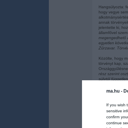
Hangsúlyozta: fe
hogy vegye semm
alkotmánysértést
annak törvényei
jelentette ki, h
államfővel sze
megengedhető az
egyetlen követk
Zűrzavar. Törvé
Közölte, hogy me
törvényt kap, sz
Országgyűlésnek
rész szerint osz
súlytól függetl
az ország sorsáér
ma.hu -
D
Ismertetése sze
összhangban van
és az Alkotmány
If you wish 
"
Egyértelmű alk
sensitive in
alkotmánymódosí
confirm you
"Megingathatatl
continue se
szolgáljuk első