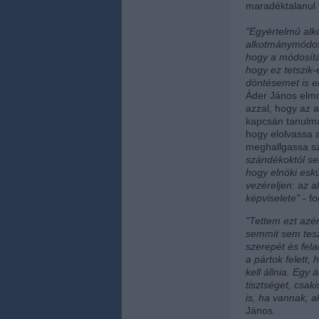
maradéktalanul v
"Egyértelmű alk
alkotmánymódosí
hogy a módosítás
hogy ez tetszik
döntésemet is e
Áder János elmo
azzal, hogy az 
kapcsán tanulmá
hogy elolvassa a
meghallgassa s
szándékoktól s
hogy elnöki es
vezéreljen: az 
képviselete"
- f
"Tettem ezt azé
semmit sem tesz 
szerepét és fel
a pártok felett,
kell állnia. Egy 
tisztséget, csak
is, ha vannak, a
János.