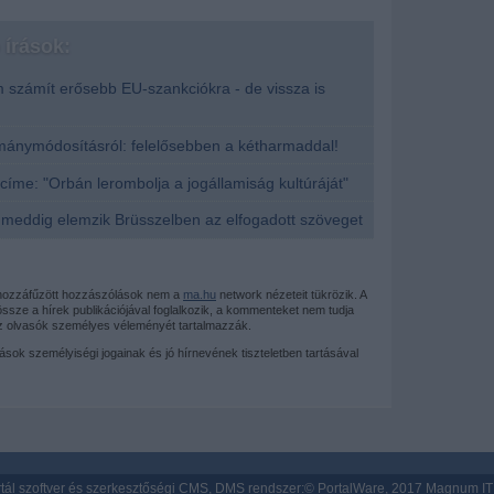
írások:
számít erősebb EU-szankciókra - de vissza is
mánymódosításról: felelősebben a kétharmaddal!
címe: "Orbán lerombolja a jogállamiság kultúráját"
meddig elemzik Brüsszelben az elfogadott szöveget
 hozzáfűzött hozzászólások nem a
ma.hu
network nézeteit tükrözik. A
sze a hírek publikációjával foglalkozik, a kommenteket nem tudja
az olvasók személyes véleményét tartalmazzák.
mások személyiségi jogainak és jó hírnevének tiszteletben tartásával
tál szoftver és szerkesztőségi CMS, DMS rendszer:© PortalWare, 2017 Magnum IT 