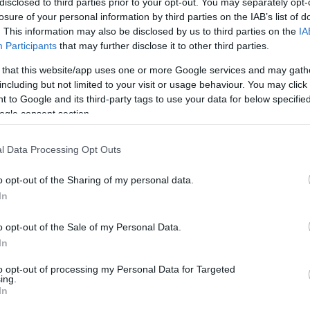
disclosed to third parties prior to your opt-out. You may separately opt-
etekhez. Biztosan tudom, hogy sok millióan vannak,
losure of your personal information by third parties on the IAB’s list of
, így gondolkodnak, és így is cselekednek. Én is ezt
zem nemzetünk mindazon tagjaival együtt, akik a napi
. This information may also be disclosed by us to third parties on the
IA
úlmutató rendet, biztonságot, jogállamot,
Participants
that may further disclose it to other third parties.
eretnének országunkban
" - közölte Áder János.
 that this website/app uses one or more Google services and may gath
zéd
including but not limited to your visit or usage behaviour. You may click 
saim!
 to Google and its third-party tags to use your data for below specifi
ogle consent section.
nni annyit tesz, mint minden körülmények között
gállamiság formáihoz és kereteihez. Annyit tesz, mint
 és eleget tenni kötelezettségeinknek. Azokat a
l Data Processing Opt Outs
elyek közéletünkben most vannak napirenden, sokan
szolják meg. Így volt ez mindig is. Mégis abban
o opt-out of the Sharing of my personal data.
hány dologban politikai nemzetünk minden tagja
In
hogy mindenki és minden körülmények között, a
o opt-out of the Sale of my Personal Data.
i szerint megtegye azt, ami a dolga. Ez az, amit
In
k el egymástól, és ez az, aminél nem szabad
bbel. Önök, akik most a képernyő előtt ülnek,
to opt-out of processing my Personal Data for Targeted
 egyig úgy gondolják, hogy ebből a feladatból a
ing.
öknek is ki kell vennie a részét.
In