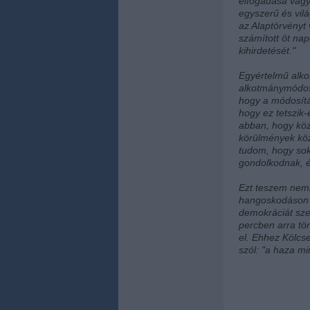
elfogadása vagy
egyszerű és vilá
az Alaptörvényt
számított öt nap
kihirdetését."
Egyértelmű alko
alkotmánymódosí
hogy a módosítás
hogy ez tetszik
abban, hogy köz
körülmények köz
tudom, hogy sok 
gondolkodnak, é
Ezt teszem nemz
hangoskodáson t
demokráciát sz
percben arra tö
el. Ehhez Kölcse
szól: "a haza mi