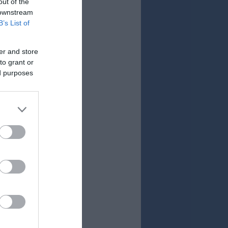
out of the
 downstream
B’s List of
er and store
to grant or
ed purposes