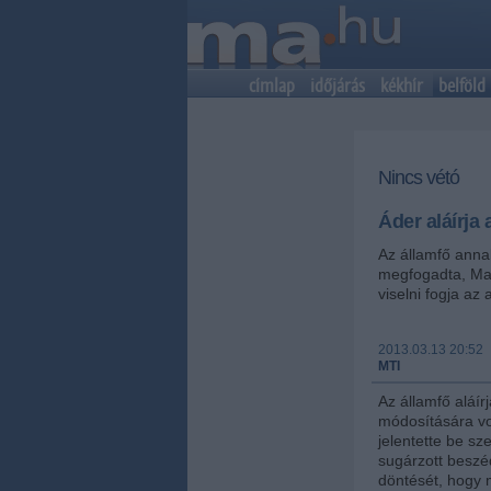
címlap
időjárás
kékhír
belföld
Nincs vétó
Áder aláírja
Az államfő anna
megfogadta, Ma
viselni fogja az 
2013.03.13 20:52
MTI
Az államfő aláí
módosítására vo
jelentette be sz
sugárzott beszé
döntését, hogy 