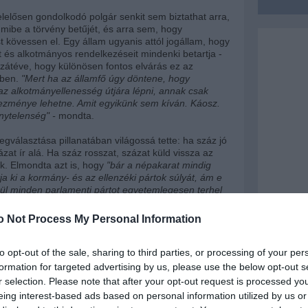
lelősen gondolkodó polgár senkit sem biztathat arra,
ibe a törvény betűjét, és arra sem, hogy
 kövessen el. Egy állam ugyanis attól jogállam, hogy
t és alkotmányos rendelkezéseit mindenki betartja -
ozzátéve, hogy különösen fontos elvárás ez az
mben.
"Mert ha az államfő úgy döntene, hogy
 alkotmányellenesség útjára lépni, annak csak
ezménye lehetne. Amit egyikünk sem kíván. Káosz.
nytelenség" -
mondta.
gválasztása pillanatában világossá tette: ha száz jó
ázat ír alá. Ha száz rosszat, százat küld vissza az
. Elmondta azt is, hogy
"bár a népakarat mindig
tja ki a kormány- és az ellenzéki pártok súlyát, ám e
enül minden parlamenti pártot egyetemlegesen terhel
t, jó híréért, hiteléért viselt felelősség
".
o Not Process My Personal Information
rint ez az egyetlen alkotmányos választása, amely
 esküjével, a fennálló törvényes rendelkezésekkel
bíróság 20 év alatt meghozott határozataival.
to opt-out of the sale, sharing to third parties, or processing of your per
otmányos kötelezettségem, hogy az
formation for targeted advertising by us, please use the below opt-out s
tást aláírjam és kihirdessem"
- jelentette ki.
r selection. Please note that after your opt-out request is processed y
anul hiszek abban, hogy közös jövőnket azzal
eing interest-based ads based on personal information utilized by us or
sorban, ha minden körülmények között ragaszkodunk