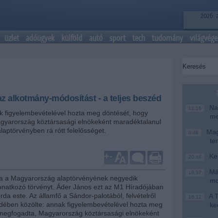
2026. 
üzlet
adóügyek
külföld
autó
sport
tech
tudomány
világvége
 az alkotmány-módosítást - a teljes beszéd
Nag
12:16
k figyelembevételével hozta meg döntését, hogy
me
gyarország köztársasági elnökeként maradéktalanul
alaptörvényben rá rótt felelősséget.
Magy
6:48
te
+
-
Ke
20:46
Más
18:37
rja a Magyarország alaptörvényének negyedik
mo
natkozó törvényt. Áder János ezt az M1 Híradójában
erda este. Az államfő a Sándor-palotából, felvételről
A T
16:12
dében közölte: annak figyelembevételével hozta meg
ke
megfogadta, Magyarország köztársasági elnökeként