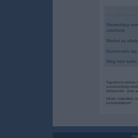
Kapcsolódó 
Mesterházy nem 
utasítaná
Merkel az alkot
Konzervatív lap 
Még nem tudni, 
Figyelem! A cikkhez
szerkesztőség mindös
befolyásolni - azok 
Kérjük, kulturáltan, 
kommenteljenek!
Por