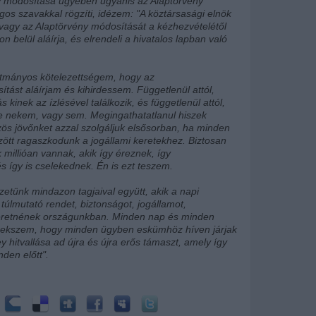
 módosítása ügyében ugyanis az Alaptörvény
gos szavakkal rögzíti, idézem: "A köztársasági elnök
 vagy az Alaptörvény módosítását a kézhezvételétől
on belül aláírja, és elrendeli a hivatalos lapban való
tmányos kötelezettségem, hogy az
tást aláírjam és kihirdessem. Függetlenül attól,
 kinek az ízlésével találkozik, és függetlenül attól,
-e nekem, vagy sem. Megingathatatlanul hiszek
ös jövőnket azzal szolgáljuk elsősorban, ha minden
ött ragaszkodunk a jogállami keretekhez. Biztosan
millióan vannak, akik így éreznek, így
s így is cselekednek. Én is ezt teszem.
etünk mindazon tagjaival együtt, akik a napi
úlmutató rendet, biztonságot, jogállamot,
eretnének országunkban. Minden nap és minden
rekszem, hogy minden ügyben eskümhöz híven járjak
y hitvallása ad újra és újra erős támaszt, amely így
nden előtt".