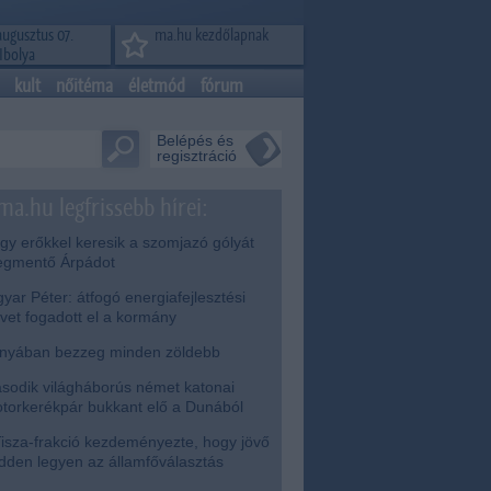
augusztus 07.
ma.hu kezdőlapnak
Ibolya
kult
nőitéma
életmód
fórum
Belépés és
regisztráció
ma.hu legfrissebb hírei:
y erőkkel keresik a szomjazó gólyát
gmentő Árpádot
ar Péter: átfogó energiafejlesztési
rvet fogadott el a kormány
nyában bezzeg minden zöldebb
odik világháborús német katonai
torkerékpár bukkant elő a Dunából
isza-frakció kezdeményezte, hogy jövő
dden legyen az államfőválasztás