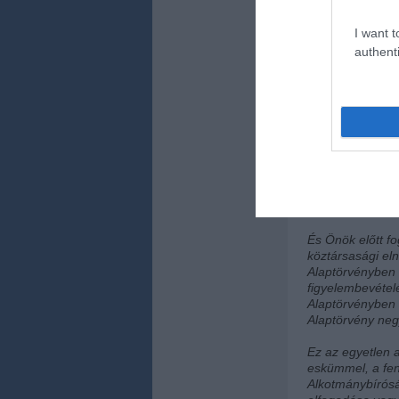
és alkotmányos 
elvárás ez az á
I want t
hogy megengedhe
csak egyetlen k
authenti
Káosz. Zűrzavar
Tisztelt Honfitár
Megválasztásom 
kapok, százat ír
Országgyűlésnek
rész szerint osz
súlytól függetl
az ország sorsáér
És Önök előtt f
köztársasági el
Alaptörvényben 
figyelembevétel
Alaptörvényben f
Alaptörvény neg
Ez az egyetlen
eskümmel, a fen
Alkotmánybírósá