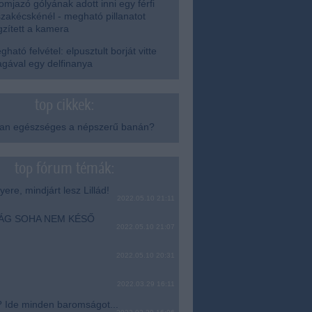
mjazó gólyának adott inni egy férfi
szakécskénél - megható pillanatot
gzített a kamera
ható felvétel: elpusztult borját vitte
gával egy delfinanya
top cikkek:
yan egészséges a népszerű banán?
top fórum témák:
ere, mindjárt lesz Lillád!
2022.05.10 21:11
SÁG SOHA NEM KÉSŐ
2022.05.10 21:07
2022.05.10 20:31
2022.03.29 16:11
? Ide minden baromságot...