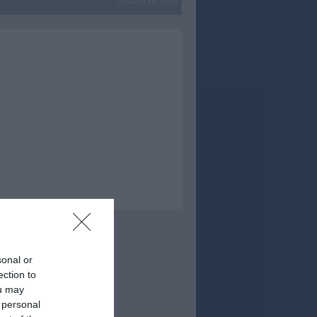
2022.03.29 16:06
sonal or
ection to
ou may
 personal