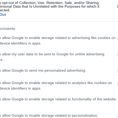
saim!
o opt-out of Collection, Use, Retention, Sale, and/or Sharing
ersonal Data that Is Unrelated with the Purposes for which it
ban hosszú órákat töltöttem azzal, hogy
lected.
 negyedik módosításának elfogadása kapcsán
Out
a sajtóban megjelent véleményeket, érveket, hogy
zzám küldött leveleket, üzeneteket, hogy
consents
akértők okos - és olykor indulatoktól vagy politikai
m mentes - érvelését. Tettem ezt annak érdekében,
o allow Google to enable storage related to advertising like cookies on
kümmel összhangban döntésemben egyetlen cél
alkotmányos rend és a nemzet egységének
evice identifiers in apps.
o allow my user data to be sent to Google for online advertising
zért is, mert a köztársasági elnök önmagában még
s.
azzal, ha csak pártok felett állónak értelmezi
adatát. Mert a köztársasági elnöknek nem egyszerűen
to allow Google to send me personalized advertising.
 hanem mindig és mindenben politikai nemzete mellett
államfő, bárki is töltse be ezt a felelősségteljes
is így fejezheti ki a nemzet igazi egységét. Még akkor
o allow Google to enable storage related to analytics like cookies on
kik vitatják alkotmányos döntéseit.
evice identifiers in apps.
saim!
o allow Google to enable storage related to functionality of the website
lkodó polgár senkit sem biztathat arra, hogy vegye
ny betűjét, és arra sem, hogy alkotmánysértést
 állam ugyanis attól jogállam, hogy annak törvényeit
o allow Google to enable storage related to personalization.