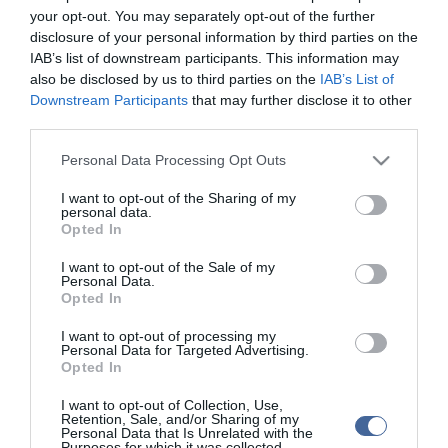
your opt-out. You may separately opt-out of the further
disclosure of your personal information by third parties on the
IAB’s list of downstream participants. This information may
also be disclosed by us to third parties on the
IAB’s List of
Kapcsolódó írások:
Downstream Participants
that may further disclose it to other
third parties.
Swoboda: az alaptörvény módosítása ellentétes az EU
értékeivel
Please note that this website/app uses one or more Google
Personal Data Processing Opt Outs
Európai Zöldek: újabb visszalépés a demokrácia szempontjából
services and may gather and store information including but
not limited to your visit or usage behaviour. You may click to
I want to opt-out of the Sharing of my
Szolidaritás mozgalom: a módosítás felszámolhatja a
personal data.
grant or deny consent to Google and its third-party tags to
demokráciát
Opted In
use your data for below specified purposes in below Google
János-Wan Kenobi, az utolsó remény?
consent section.
I want to opt-out of the Sale of my
Personal Data.
Az EB és az ET aggodalmának ad hangot
Opted In
I want to opt-out of processing my
Personal Data for Targeted Advertising.
Figyelem! A cikkhez hozzáfűzött hozzászólások nem a
ma.hu
network nézeteit
Opted In
tükrözik. A szerkesztőség mindössze a hírek publikációjával foglalkozik, a
kommenteket nem tudja befolyásolni - azok az olvasók személyes véleményét
tartalmazzák.
I want to opt-out of Collection, Use,
Retention, Sale, and/or Sharing of my
Kérjük, kulturáltan, mások személyiségi jogainak és jó hírnevének tiszteletben
Personal Data that Is Unrelated with the
tartásával kommenteljenek!
Purposes for which it was collected.