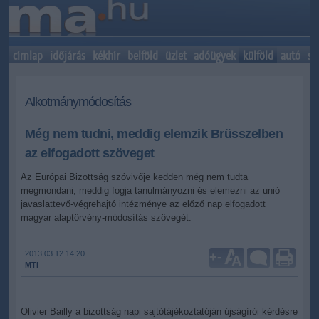
címlap
időjárás
kékhír
belföld
üzlet
adóügyek
külföld
autó
sp
Alkotmánymódosítás
Még nem tudni, meddig elemzik Brüsszelben
az elfogadott szöveget
Az Európai Bizottság szóvivője kedden még nem tudta
megmondani, meddig fogja tanulmányozni és elemezni az unió
javaslattevő-végrehajtó intézménye az előző nap elfogadott
magyar alaptörvény-módosítás szövegét.
2013.03.12 14:20
+
-
MTI
Olivier Bailly a bizottság napi sajtótájékoztatóján újságírói kérdésre