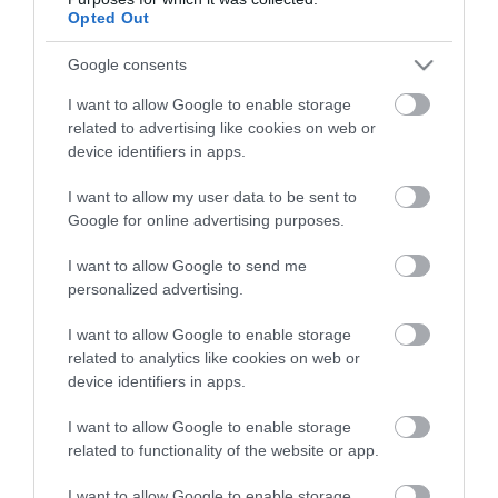
Opted Out
Google consents
I want to allow Google to enable storage
related to advertising like cookies on web or
ma.hu legfrissebb hírei:
device identifiers in apps.
Magyar Péter: átfogó energiafejlesztési tervet fogadott el a
6:48
kormány
I want to allow my user data to be sent to
Google for online advertising purposes.
Kenyában bezzeg minden zöldebb
20:46
Második világháborús német katonai motorkerékpár
18:37
I want to allow Google to send me
bukkant elő a Dunából
personalized advertising.
A Tisza-frakció kezdeményezte, hogy jövő kedden legyen
16:12
az államfőválasztás
I want to allow Google to enable storage
related to analytics like cookies on web or
Szomjazó gólyának adott inni egy férfi Tiszakécskénél -
14:02
device identifiers in apps.
megható pillanatot rögzített a kamera
Megható felvétel: elpusztult borját vitte magával egy
12:56
I want to allow Google to enable storage
delfinanya
related to functionality of the website or app.
Halálos fenyegetés miatt lemondta erdélyi koncertjét Majka
10:53
I want to allow Google to enable storage