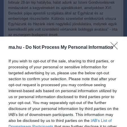
február 28-án lép hatályba, hálát adunk az Isteni Gondviselésnek
mindazokért a kegyelmekért és ajándékokért, amelyekben XVI.
Benedek pápa apostoli szolgálata által az Egyházat és az
emberiséget részesítette. Különös szeretettel emlékezünk vissza
Egyházunk és Hazánk iránti nagylelkű jóindulatára, melynek egyik
kiemelkedő jele volt szentéletű vértanúink boldoggá avatása" - írta
az esztergom-budapesti érsek.
A rendelkezés szerint a körlevelet az egyházmegyében február 28-
ma.hu -
Do Not Process My Personal Information
ig minden vasárnapi szentmisén felolvassák.
If you wish to opt-out of the sale, sharing to third parties, or
processing of your personal or sensitive information for
targeted advertising by us, please use the below opt-out
section to confirm your selection. Please note that after your
opt-out request is processed you may continue seeing
Kapcsolódó írások:
interest-based ads based on personal information utilized by
us or personal information disclosed to third parties prior to
Külföldi reakciók a pápa lemondásának hírére
your opt-out. You may separately opt-out of the further
XVI. Benedek: a pápai feladatok ellátására a lélek és a test
disclosure of your personal information by third parties on the
erejére is szükség van
IAB’s list of downstream participants. This information may
also be disclosed by us to third parties on the
IAB’s List of
Lemond a pápa: összehívják a konklávét
Downstream Participants
that may further disclose it to other