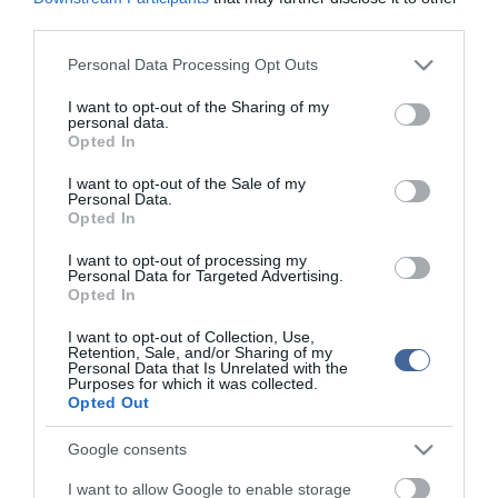
third parties.
Figyelem! A cikkhez hozzáfűzött hozzászólások nem a
ma.hu
network nézeteit
Please note that this website/app uses one or more Google
Personal Data Processing Opt Outs
tükrözik. A szerkesztőség mindössze a hírek publikációjával foglalkozik, a
services and may gather and store information including but
kommenteket nem tudja befolyásolni - azok az olvasók személyes véleményét
tartalmazzák.
not limited to your visit or usage behaviour. You may click to
I want to opt-out of the Sharing of my
personal data.
grant or deny consent to Google and its third-party tags to
Kérjük, kulturáltan, mások személyiségi jogainak és jó hírnevének tiszteletben
Opted In
tartásával kommenteljenek!
use your data for below specified purposes in below Google
consent section.
I want to opt-out of the Sale of my
Personal Data.
Opted In
I want to opt-out of processing my
Personal Data for Targeted Advertising.
ma.hu legfrissebb hírei:
Opted In
Hulladékvadászat indul a Dunán: a rekordalacsony vízállás
12:20
I want to opt-out of Collection, Use,
miatt most láthatóvá váltak a mederben rejtőző roncsok
Retention, Sale, and/or Sharing of my
Personal Data that Is Unrelated with the
Vitézy Dávid: háromszor annyian utaznak a komlói
Purposes for which it was collected.
10:40
vonalon, mint korábban a pótlóbuszokon
Opted Out
Vitézy Dávid: 2,3 milliárd forint került vissza az államhoz
8:04
Google consents
egy útdíjrendszeres ügylet felülvizsgálata után
Saját életét is kockára tette a magyar erdész, hogy
22:22
I want to allow Google to enable storage