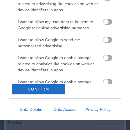
megállítsa a tüzet
related to advertising like cookies on web or
device identifiers in apps.
Második világháborús MG-42 géppuskát emeltek ki a
20:20
Dunából - a rendőrség lefoglalta
I want to allow my user data to be sent to
A Miniszterelnökség felmondta a Lounge Eventtel kötött
18:19
Google for online advertising purposes.
keretszerződését
Megérkezett az eső a Duna vízgyűjtőjére
16:21
I want to allow Google to send me
personalized advertising.
top cikkek:
I want to allow Google to enable storage
Nem is olyan egészséges a népszerű banán?
related to analytics like cookies on web or
device identifiers in apps.
top fórum témák:
I want to allow Google to enable storage
related to functionality of the website or app.
Tanár Úr gyere, mindjárt lesz Lillád!
CONFIRM
2022.05.10 21:11
I want to allow Google to enable storage
AZ IGAZSÁG SOHA NEM KÉSŐ
2022.05.10 21:07
related to personalization.
Data Deletion
Data Access
Privacy Policy
JólVanna
2022.05.10 20:31
I want to allow Google to enable storage
Porvihar
related to security, including authentication
2022.03.29 16:11
functionality and fraud prevention, and other