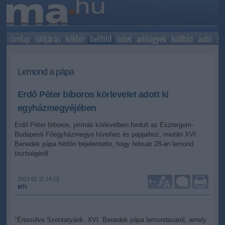
címlap
időjárás
kékhír
belföld
üzlet
adóügyek
külföld
autó
sp
Lemond a pápa
Erdő Péter bíboros körlevelet adott ki
egyházmegyéjében
Erdő Péter bíboros, prímás körlevélben fordult az Esztergom-
Budapesti Főegyházmegye híveihez és papjaihoz, miután XVI.
Benedek pápa hétfőn bejelentette, hogy február 28-án lemond
tisztségéről.
2013.02.11 14:15
+
-
MTI
"Értesülve Szentatyánk, XVI. Benedek pápa lemondásáról, amely