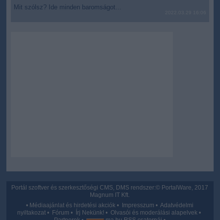
Mit szólsz? Ide minden baromságot...
user protection.
2022.03.29 16:06
Portál szoftver és szerkesztőségi CMS, DMS rendszer:© PortalWare, 2017
Magnum IT Kft.
•
Médiaajánlat és hirdetési akciók
•
Impresszum
•
Adatvédelmi
nyiltakozat
•
Fórum
•
Írj Nekünk!
•
Olvasói és moderálási alapelvek
•
Partnerek
•
ma.hu RSS csatornái
•