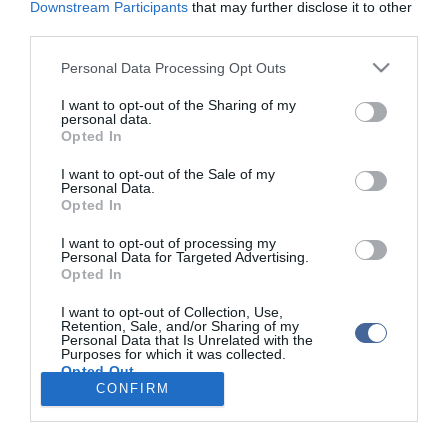
Downstream Participants
that may further disclose it to other
kiemelkedő jele volt szentéletű vértanúink boldoggá avatása" - írta
third parties.
az esztergom-budapesti érsek.
Please note that this website/app uses one or more Google
Personal Data Processing Opt Outs
A rendelkezés szerint a körlevelet az egyházmegyében február 28-
services and may gather and store information including but
ig minden vasárnapi szentmisén felolvassák.
not limited to your visit or usage behaviour. You may click to
I want to opt-out of the Sharing of my
personal data.
grant or deny consent to Google and its third-party tags to
Opted In
use your data for below specified purposes in below Google
consent section.
I want to opt-out of the Sale of my
Personal Data.
Opted In
Kapcsolódó írások:
I want to opt-out of processing my
Külföldi reakciók a pápa lemondásának hírére
Personal Data for Targeted Advertising.
Opted In
XVI. Benedek: a pápai feladatok ellátására a lélek és a test
erejére is szükség van
I want to opt-out of Collection, Use,
Retention, Sale, and/or Sharing of my
Lemond a pápa: összehívják a konklávét
Personal Data that Is Unrelated with the
Purposes for which it was collected.
Opted Out
CONFIRM
Google consents