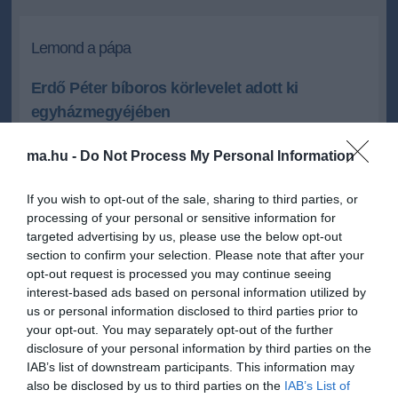
Lemond a pápa
Erdő Péter bíboros körlevelet adott ki
egyházmegyéjében
Erdő Péter bíboros, prímás körlevélben fordult az Esztergom-
ma.hu -
Do Not Process My Personal Information
Budapesti Főegyházmegye híveihez és papjaihoz, miután XVI.
Benedek pápa hétfőn bejelentette, hogy február 28-án lemond
tisztségéről.
If you wish to opt-out of the sale, sharing to third parties, or
processing of your personal or sensitive information for
targeted advertising by us, please use the below opt-out
2013.02.11 14:15
+
-
MTI
section to confirm your selection. Please note that after your
opt-out request is processed you may continue seeing
interest-based ads based on personal information utilized by
"Értesülve Szentatyánk, XVI. Benedek pápa lemondásáról, amely
us or personal information disclosed to third parties prior to
február 28-án lép hatályba, hálát adunk az Isteni Gondviselésnek
your opt-out. You may separately opt-out of the further
mindazokért a kegyelmekért és ajándékokért, amelyekben XVI.
disclosure of your personal information by third parties on the
Benedek pápa apostoli szolgálata által az Egyházat és az
IAB’s list of downstream participants. This information may
emberiséget részesítette. Különös szeretettel emlékezünk vissza
also be disclosed by us to third parties on the
IAB’s List of
Egyházunk és Hazánk iránti nagylelkű jóindulatára, melynek egyik