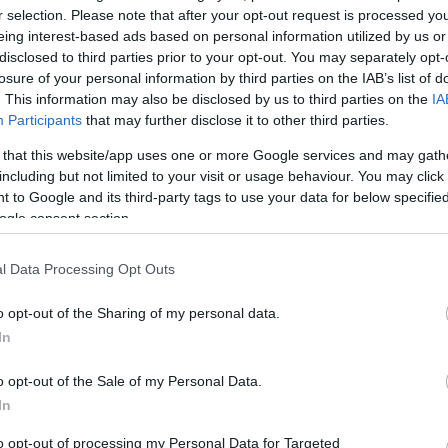
opron Megyei Bíróság Cégközlönyben közzétett
r selection. Please note that after your opt-out request is processed y
Meg
 egy szeptember 17-én benyújtott kérelem alapján
12:56
eing interest-based ads based on personal information utilized by us or
ma
róság a felszámolást. A társaság kijelölt felszámolója –
disclosed to third parties prior to your opt-out. You may separately opt-
k cég esetében – a Hitelintézeti Felszámoló Nonprofit
Hal
10:53
losure of your personal information by third parties on the IAB’s list of
ámolóbiztos személye is megegyezik.
ko
. This information may also be disclosed by us to third parties on the
IA
Zrt. szeptemberben állt le, felszámolását októberben
Participants
that may further disclose it to other third parties.
rábbi hírek szerint napokon belül megkapja
 a társaság mintegy 190 dolgozója. A többi 21 ember
 that this website/app uses one or more Google services and may gath
je alatt is ellát feladatokat.
including but not limited to your visit or usage behaviour. You may click 
Nem is ol
 to Google and its third-party tags to use your data for below specifi
ető másik cég, a Kapuvári Bacon Kft., november
ogle consent section.
 be, hogy mind a nyolcvan alkalmazottját elbocsátja.
 Péter, a Kapuvári Hús Zrt. és a Kapuvári Bacon Kft.
l Data Processing Opt Outs
Tanár Úr gy
a a múlt keddi hitelezői tájékoztató után az MTI-nek
feljebb a dolgozók járandósága, a felszámolással
o opt-out of the Sharing of my personal data.
AZ IGAZ
ségek, a köztartozások és a biztosított követelések
esélyt. Ezek kifizetésére is akkor van esély, ha sikerül
In
agyonelemeit. Megjegyezte, hogy ezen felül mintegy
JólVanna
eszállítói és négymilliárdos egyéb követelést tartanak
o opt-out of the Sale of my Personal Data.
Porvihar
In
időig mintegy 120 hitelezői bejelentés érkezett,
Mit szólsz
lül 7,6 milliárd forint értékben. Ezek közül hét igény
to opt-out of processing my Personal Data for Targeted