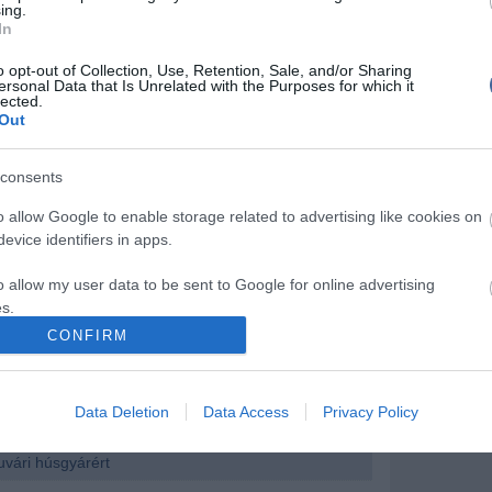
ing.
és alatt, mintegy másfél milliárd forint értékben.
In
első fokon megítélt, de a fellebbezés miatt nem
milliárdos adóhatósági bírság.
o opt-out of Collection, Use, Retention, Sale, and/or Sharing
ersonal Data that Is Unrelated with the Purposes for which it
érhető: http://www.cegkozlony.hu/download.php?
lected.
341hN)
Out
consents
o allow Google to enable storage related to advertising like cookies on
evice identifiers in apps.
írások:
o allow my user data to be sent to Google for online advertising
r felszámolóbiztosa : a beszállítói követelésekre
s.
 pénz
CONFIRM
 a Kapuvári Bacon Kft.
to allow Google to send me personalized advertising.
ekapcsolják az áramot a kapuvári húsgyárban
o allow Google to enable storage related to analytics like cookies on
Data Deletion
Data Access
Privacy Policy
yár dolgozóinak többségét elbocsátják
evice identifiers in apps.
uvári húsgyárért
o allow Google to enable storage related to functionality of the website