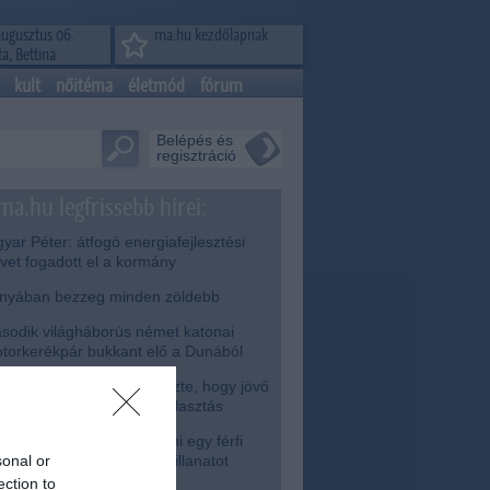
augusztus 06.
ma.hu kezdőlapnak
a, Bettina
kult
nőitéma
életmód
fórum
Belépés és
regisztráció
ma.hu legfrissebb hírei:
ar Péter: átfogó energiafejlesztési
rvet fogadott el a kormány
nyában bezzeg minden zöldebb
odik világháborús német katonai
torkerékpár bukkant elő a Dunából
isza-frakció kezdeményezte, hogy jövő
dden legyen az államfőválasztás
mjazó gólyának adott inni egy férfi
sonal or
szakécskénél - megható pillanatot
gzített a kamera
ection to