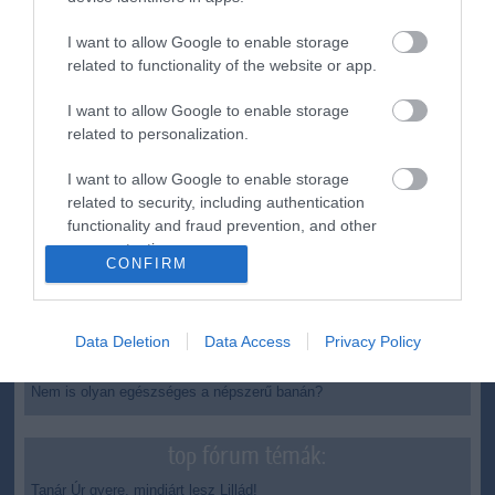
Magyar Péter: átfogó energiafejlesztési tervet fogadott el a
6:48
kormány
I want to allow Google to enable storage
Kenyában bezzeg minden zöldebb
20:46
related to functionality of the website or app.
Második világháborús német katonai motorkerékpár
18:37
bukkant elő a Dunából
I want to allow Google to enable storage
related to personalization.
A Tisza-frakció kezdeményezte, hogy jövő kedden legyen
16:12
az államfőválasztás
I want to allow Google to enable storage
Szomjazó gólyának adott inni egy férfi Tiszakécskénél -
14:02
related to security, including authentication
megható pillanatot rögzített a kamera
functionality and fraud prevention, and other
Megható felvétel: elpusztult borját vitte magával egy
12:56
user protection.
delfinanya
CONFIRM
Halálos fenyegetés miatt lemondta erdélyi koncertjét Majka
10:53
Data Deletion
Data Access
Privacy Policy
top cikkek:
Nem is olyan egészséges a népszerű banán?
top fórum témák:
Tanár Úr gyere, mindjárt lesz Lillád!