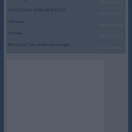
2022.05.10 21:11
AZ IGAZSÁG SOHA NEM KÉSŐ
2022.05.10 21:07
JólVanna
2022.05.10 20:31
Porvihar
2022.03.29 16:11
Mit szólsz? Ide minden baromságot...
2022.03.29 16:06