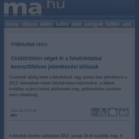
címlap
időjárás
kékhír
belföld
üzlet
adóügyek
külföld
autó
sp
Pótfelvételi nincs
Csütörtökön véget ér a felsőoktatási
keresztféléves jelentkezési időszak
Csütörtök éjfélig lehet e-felvételivel vagy postai úton jelentkezni a
2013. februárban induló felsőoktatási képzésekre, a diákok
korlátlan számú helyet jelölhetnek meg, pótfelvételire azonban
nincs lehetőség.
2012.11.14 07:44
+
-
MTI
A felvételi döntés várhatóan 2013. január 24-én születik meg. A