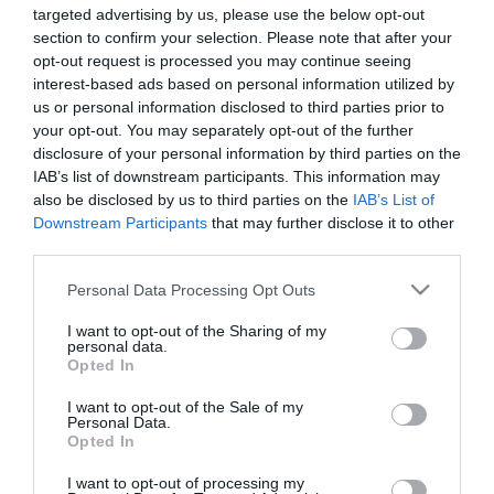
targeted advertising by us, please use the below opt-out
adott felsőoktatási intézmény is előírhatja további
section to confirm your selection. Please note that after your
dokumentummásolatok csatolását (például általános háziorvosi
igazolás).
opt-out request is processed you may continue seeing
interest-based ads based on personal information utilized by
Azokat a dokumentumokat, amelyek november 15-ig nem állnak
us or personal information disclosed to third parties prior to
rendelkezésre, a jelentkezőknek a legkésőbb 2013. január 10-ig
your opt-out. You may separately opt-out of the further
kell pótolniuk az e-felvételi rendszerében vagy postai úton az
disclosure of your personal information by third parties on the
Oktatási Hivatal címére küldve (1443 Budapest, Pf. 220) A
IAB’s list of downstream participants. This information may
jelentkezési határidőt követően, a legkésőbb 2012. november 23-ig
also be disclosed by us to third parties on the
IAB’s List of
kell hitelesíteniük jelentkezésüket az e-felvételizőknek.
Downstream Participants
that may further disclose it to other
third parties.
A felvételi döntés előreláthatólag 2013. január 24-én születik meg,
akkor felkerülnek a www.felvi.hu oldalra a ponthatárok. Sikeres
Please note that this website/app uses one or more Google
Personal Data Processing Opt Outs
felvételi esetén 2013. február elején kezdhetik meg a
services and may gather and store information including but
keresztfélévüket a jelentkezők, az általuk megjelölt első olyan
not limited to your visit or usage behaviour. You may click to
I want to opt-out of the Sharing of my
intézményben és szakon, ahol elérik a megállapított ponthatárt.
personal data.
grant or deny consent to Google and its third-party tags to
Opted In
use your data for below specified purposes in below Google
consent section.
I want to opt-out of the Sale of my
Personal Data.
Opted In
Kapcsolódó írások:
I want to opt-out of processing my