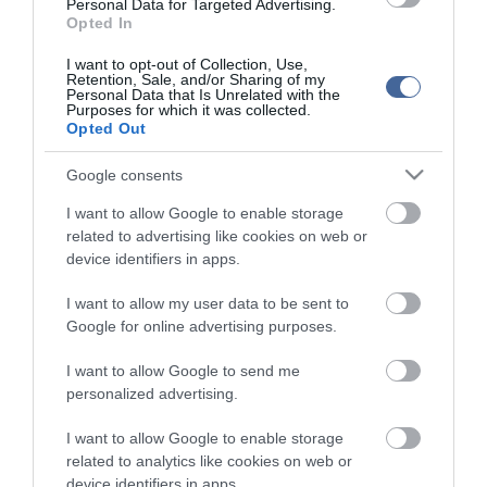
Personal Data for Targeted Advertising.
Kormány: a közoktatás átalakításának célja a versenyképes
Opted In
tudás és a fenntarthatóság
I want to opt-out of Collection, Use,
A közoktatásról vitáznak a képviselők
Retention, Sale, and/or Sharing of my
Personal Data that Is Unrelated with the
Hoffmann: kigazdálkodható a felsőoktatási zárolások összege
Purposes for which it was collected.
Opted Out
A kormány dönt a felsőoktatás szerkezeti átalakításáról
Google consents
I want to allow Google to enable storage
Figyelem! A cikkhez hozzáfűzött hozzászólások nem a
ma.hu
network nézeteit
tükrözik. A szerkesztőség mindössze a hírek publikációjával foglalkozik, a
related to advertising like cookies on web or
kommenteket nem tudja befolyásolni - azok az olvasók személyes véleményét
device identifiers in apps.
tartalmazzák.
Kérjük, kulturáltan, mások személyiségi jogainak és jó hírnevének tiszteletben
I want to allow my user data to be sent to
tartásával kommenteljenek!
Google for online advertising purposes.
I want to allow Google to send me
personalized advertising.
I want to allow Google to enable storage
ma.hu legfrissebb hírei:
related to analytics like cookies on web or
device identifiers in apps.