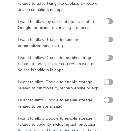
related to advertising like cookies on web or
device identifiers in apps.
I want to allow my user data to be sent to
Google for online advertising purposes.
https://www.facebook.com/photo?
fbid=26882755474713028&set=gm.2196871977756015&idorvanity=755758638534030
I want to allow Google to send me
personalized advertising.
I want to allow Google to enable storage
Figyelem! A cikkhez hozzáfűzött hozzászólások nem a
ma.hu
related to analytics like cookies on web or
network nézeteit tükrözik. A szerkesztőség mindössze a hírek
device identifiers in apps.
publikációjával foglalkozik, a kommenteket nem tudja befolyásolni
- azok az olvasók személyes véleményét tartalmazzák.
I want to allow Google to enable storage
Kérjük, kulturáltan, mások személyiségi jogainak és jó hírnevének
related to functionality of the website or app.
tiszteletben tartásával kommenteljenek!
I want to allow Google to enable storage
related to personalization.
I want to allow Google to enable storage
related to security, including authentication
functionality and fraud prevention, and other