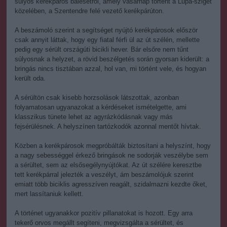
súlyos kerékpáros balesetről, amely vasárnap történt a Lupa-sziget
közelében, a Szentendre felé vezető kerékpárúton.
A beszámoló szerint a segítséget nyújtó kerékpárosok először
csak annyit láttak, hogy egy fiatal férfi ül az út szélén, mellette
pedig egy sérült országúti bicikli hever. Bár elsőre nem tűnt
súlyosnak a helyzet, a rövid beszélgetés során gyorsan kiderült: a
bringás nincs tisztában azzal, hol van, mi történt vele, és hogyan
került oda.
A sérültön csak kisebb horzsolások látszottak, azonban
folyamatosan ugyanazokat a kérdéseket ismételgette, ami
klasszikus tünete lehet az agyrázkódásnak vagy más
fejsérülésnek. A helyszínen tartózkodók azonnal mentőt hívtak.
Közben a kerékpárosok megpróbálták biztosítani a helyszínt, hogy
a nagy sebességgel érkező bringások ne sodorják veszélybe sem
a sérültet, sem az elsősegélynyújtókat. Az út szélére keresztbe
tett kerékpárral jelezték a veszélyt, ám beszámolójuk szerint
emiatt több biciklis agresszíven reagált, szidalmazni kezdte őket,
mert lassítaniuk kellett.
A történet ugyanakkor pozitív pillanatokat is hozott. Egy arra
tekerő orvos megállt segíteni, megvizsgálta a sérültet, és