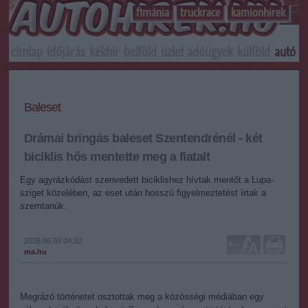
f1mánia
truckrace
kamionhirek
címlap
időjárás
kékhír
belföld
üzlet
adóügyek
külföld
autó
s
Baleset
Drámai bringás baleset Szentendrénél - két
biciklis hős mentette meg a fiatalt
Egy agyrázkódást szenvedett biciklishez hívtak mentőt a Lupa-
sziget közelében, az eset után hosszú figyelmeztetést írtak a
szemtanúk.
2026.06.02 04:32
+
-
ma.hu
Megrázó történetet osztottak meg a közösségi médiában egy