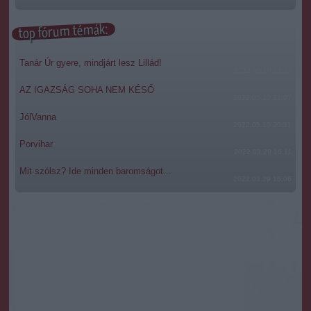
top fórum témák:
Tanár Úr gyere, mindjárt lesz Lillád!
2022.05.10 21:11
AZ IGAZSÁG SOHA NEM KÉSŐ
2022.05.10 21:07
JólVanna
2022.05.10 20:31
Porvihar
2022.03.29 16:11
Mit szólsz? Ide minden baromságot...
2022.03.29 16:06