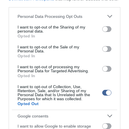
third parties.
nem lehetnek fontosabbak az emberi életnél.
Please note that this website/app uses one or more Google
Personal Data Processing Opt Outs
services and may gather and store information including but
not limited to your visit or usage behaviour. You may click to
I want to opt-out of the Sharing of my
personal data.
grant or deny consent to Google and its third-party tags to
Opted In
use your data for below specified purposes in below Google
consent section.
I want to opt-out of the Sale of my
Personal Data.
Opted In
I want to opt-out of processing my
Personal Data for Targeted Advertising.
Opted In
I want to opt-out of Collection, Use,
Retention, Sale, and/or Sharing of my
Personal Data that Is Unrelated with the
Purposes for which it was collected.
Opted Out
Google consents
I want to allow Google to enable storage