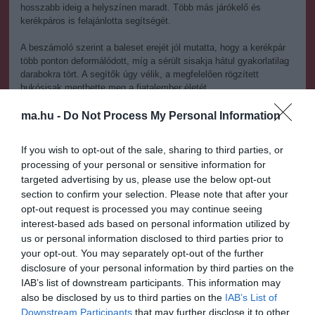
hosszabb ideig a helyszínen maradt. Több más járókelő és
kerékpáros is felajánlotta segítségét.
A beszámoló szerint a baleset erejét jól mutatta, hogy a kerékpár
több ponton deformálódott, míg a sérült sisakja hátul gyakorlatilag
darabokra tört. A segítők úgy vélik, a megfelelően rögzített
bukósisak menthette meg a fiatalember életét.
Az eset után hosszú figyelmeztetést fogalmaztak meg a
ma.hu -
Do Not Process My Personal Information
kerékpáros közösség számára. Arra kérnek mindenkit, hogy mindig
viseljenek szabályosan bekötött sisakot, figyeljenek oda a furcsán
If you wish to opt-out of the sale, sharing to third parties, or
viselkedő sporttársakra, és zsúfolt hétvégi kerékpárutakon
processing of your personal or sensitive information for
lassabban, körültekintőbben közlekedjenek.
targeted advertising by us, please use the below opt-out
section to confirm your selection. Please note that after your
Külön kiemelték azt is, hogy fejsérülés gyanúja esetén minden
esetben mentőt kell hívni, mert a sérült állapota akár percek alatt
opt-out request is processed you may continue seeing
is súlyosra fordulhat.
interest-based ads based on personal information utilized by
us or personal information disclosed to third parties prior to
A történet végén megnyugtató hír érkezett: a fiatal bringás
your opt-out. You may separately opt-out of the further
édesapja később jelezte, hogy fia a körülményekhez képest jól
disclosure of your personal information by third parties on the
van.
IAB’s list of downstream participants. This information may
also be disclosed by us to third parties on the
IAB’s List of
A szemtanúk szerint az eset legfontosabb tanulsága egyszerű: a
Downstream Participants
that may further disclose it to other
teljesítmény, a sebesség és az alkalmazások eredményei soha