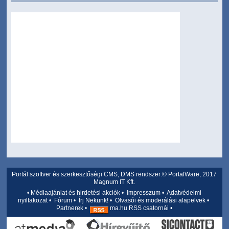
Portál szoftver és szerkesztőségi CMS, DMS rendszer:© PortalWare, 2017
Magnum IT Kft.
•
Médiaajánlat és hirdetési akciók
•
Impresszum
•
Adatvédelmi
nyiltakozat
•
Fórum
•
Írj Nekünk!
•
Olvasói és moderálási alapelvek
•
Partnerek
•
ma.hu RSS csatornái
•