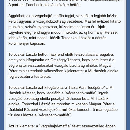
A párt ezt Facebook-oldalán közölte hétfőn.
Aggódhatnak a végrehajtó maffia tagjai, vezetői, a legjobb kézbe
került ugyanis a vizsgálóbizottság vezetése. Másfél évtized kitartó
munkája, szívós nyomozása, küzdelme csúcsra ér - írják.
Egyelőre elég rendhagyó módon működik az új kormány. Persze,
jobb későn, mint soha! - idézik Toroczkai Lászlót a döntés
körülményei kapcsán.
Toroczkai László hétfői, napirend előtti felszólalására reagálva,
amelyben kifogásolta az Országgyűlésben, hogy nem lehet ő a
végrehajtói visszaéléseket vizsgáló bizottság elnöke, Magyar
Péter miniszterelnök válaszában kijelentette: a Mi Hazánk elnöke
fogja vezetni a testületet.
Toroczkai László azt kifogásolta: a Tisza Párt "lesöpörte" a Mi
Hazánk kérését, hogy legalább a "végrehajtó-maffia" ügyeit
vizsgáló bizottság elnöki posztját tölthesse be a Mi Hazánk
elnöke. Toroczkai László az mondta: miközben Magyar Péter a
Diákhitel Központ vezetőjeként milliókat keresett, ő már legalább
tíz éve üldözte a "végrehajtó-maffiát".
Azt is kiemelte: a "végrehajtó-maffia" felett szervezetileg éppen