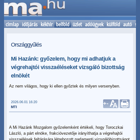
címlap
időjárás
kékhír
belföld
üzlet
adóügyek
külföld
autó
sp
Országgyűlés
Mi Hazánk: győzelem, hogy mi adhatjuk a
végrehajtói visszaéléseket vizsgáló bizottság
elnökét
Az nem világos, hogy ki ellen győztek és milyen versenyben.
2026.06.01 16:20
+
-
MTI
A Mi Hazánk Mozgalom győzelemként értékeli, hogy Toroczkai
László, a párt elnöke, frakcióvezetője irányíthatja a végrehajtói
visszaélések feltárására létrehozott parlamenti vizsgálóbizottságot.