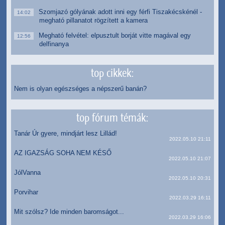
Szomjazó gólyának adott inni egy férfi Tiszakécskénél -
14:02
megható pillanatot rögzített a kamera
Megható felvétel: elpusztult borját vitte magával egy
12:56
delfinanya
top cikkek:
Nem is olyan egészséges a népszerű banán?
top fórum témák:
Tanár Úr gyere, mindjárt lesz Lillád!
2022.05.10 21:11
AZ IGAZSÁG SOHA NEM KÉSŐ
2022.05.10 21:07
JólVanna
2022.05.10 20:31
Porvihar
2022.03.29 16:11
Mit szólsz? Ide minden baromságot...
2022.03.29 16:06