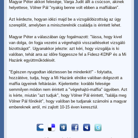
Magyar Péter akkori felesége, Varga Judit állt a csúcson, akinek
helyettese, Völner Pál "nyakig benne volt ebben a maffiában".
Azt kérdezte, hogyan idézi majd be a vizsgálóbizottság az ügy
szereplőit, amelyben a miniszterelnök családja is érintett lehet.
Magyar Péter a válaszában úgy fogalmazott: "lássa, hogy kivel
van dolga, ön fogja vezetni a végrehajtói visszaéléseket vizsgáló
bizottságot". Ugyanakkor jelezte: azt kéri, hogy vizsgálja is ki
valóban, tehát arra az időre függessze fel a Fidesz-KDNP és a Mi
Hazánk együttműködését.
"Egészen nyugodtan idéztessen be mindenkit!" - folytatta,
hozzátéve, tudja, hogy a Mi Hazánk elnöke valóban dolgozott a
maffia ügyeinek feltárásán. Kijelentette: korábbi felesége
semmilyen módon nem érintett a "végrehajtó-maffia" ügyében. Azt
is kérte, miután "azt tudjuk", hogy Völner Pál érintett, "találja meg
Völner Pál főnökét", hogy valóban be tudjanak számolni a magyar
embereknek arról, mi zajlott 10-15 éven keresztül.