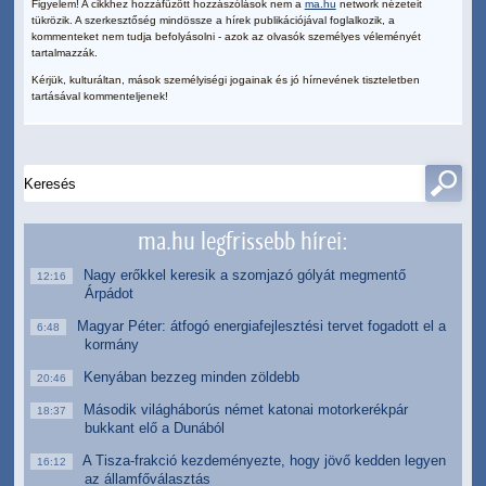
Figyelem! A cikkhez hozzáfűzött hozzászólások nem a
ma.hu
network nézeteit
tükrözik. A szerkesztőség mindössze a hírek publikációjával foglalkozik, a
kommenteket nem tudja befolyásolni - azok az olvasók személyes véleményét
tartalmazzák.
Kérjük, kulturáltan, mások személyiségi jogainak és jó hírnevének tiszteletben
tartásával kommenteljenek!
ma.hu legfrissebb hírei:
Nagy erőkkel keresik a szomjazó gólyát megmentő
12:16
Árpádot
Magyar Péter: átfogó energiafejlesztési tervet fogadott el a
6:48
kormány
Kenyában bezzeg minden zöldebb
20:46
Második világháborús német katonai motorkerékpár
18:37
bukkant elő a Dunából
A Tisza-frakció kezdeményezte, hogy jövő kedden legyen
16:12
az államfőválasztás