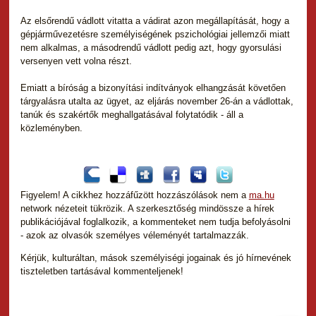
Az elsőrendű vádlott vitatta a vádirat azon megállapítását, hogy a
gépjárművezetésre személyiségének pszichológiai jellemzői miatt
nem alkalmas, a másodrendű vádlott pedig azt, hogy gyorsulási
versenyen vett volna részt.
Emiatt a bíróság a bizonyítási indítványok elhangzását követően
tárgyalásra utalta az ügyet, az eljárás november 26-án a vádlottak,
tanúk és szakértők meghallgatásával folytatódik - áll a
közleményben.
Figyelem! A cikkhez hozzáfűzött hozzászólások nem a
ma.hu
network nézeteit tükrözik. A szerkesztőség mindössze a hírek
publikációjával foglalkozik, a kommenteket nem tudja befolyásolni
- azok az olvasók személyes véleményét tartalmazzák.
Kérjük, kulturáltan, mások személyiségi jogainak és jó hírnevének
tiszteletben tartásával kommenteljenek!