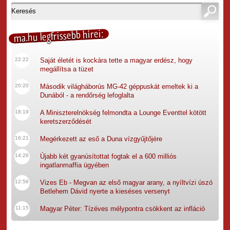
ma.hu legfrissebb hírei:
22:22
Saját életét is kockára tette a magyar erdész, hogy
megállítsa a tüzet
20:20
Második világháborús MG-42 géppuskát emeltek ki a
Dunából - a rendőrség lefoglalta
18:19
A Miniszterelnökség felmondta a Lounge Eventtel kötött
keretszerződését
16:21
Megérkezett az eső a Duna vízgyűjtőjére
14:26
Újabb két gyanúsítottat fogtak el a 600 milliós
ingatlanmaffia ügyében
12:56
Vizes Eb - Megvan az első magyar arany, a nyíltvízi úszó
Betlehem Dávid nyerte a kieséses versenyt
11:15
Magyar Péter: Tízéves mélypontra csökkent az infláció