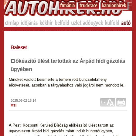
f1mánia
truckrace
kamionhirek
címlap
időjárás
kékhír
belföld
üzlet
adóügyek
külföld
autó
s
Baleset
Előkészítő ülést tartottak az Árpád hídi gázolás
ügyében
Mindkét vádlott beismerte a terhére rótt bűncselekmény
elkövetését, azonban a tárgyaláshoz való jogáról nem mondott le.
2025.09.02 18:14
+
-
MTI
A Pesti Központi Kerületi Bíróság előkészítő ülést tartott az
úgynevezett Árpád hídi gázolás miatt indult büntetőügyben,