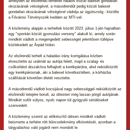
amelyben az elsőrendű terheltet halálos közúti baleset gondatlan
okozásának vétségével, a másodrendűt pedig közúti baleset
gondatlan okozásának vétségével vádolja az ügyészség - közölte
a Fővárosi Törvényszék kedden az MTI-vel.
A közlemény alapján a terheltek között 2023. július 1-jén hajnalban
egy "spontán közúti gyorsulási verseny" alakult ki, amely során
mindkét vádlott a megengedett sebességet jelentősen túllépve
közlekedett az Árpád hídon.
Az elsőrendű terhelt a haladási irány korrigálása közben
elvesztette az uralmát az autója felett, majd a szalag- és
csőkorlátot átszakítva felhajtott a kerékpárútra, ahol nekiütközött
egy kerékpárosnak, aki a baleset következtében, a kórházba
szállítását követően életét vesztette.
A másodrendű vádlott kocsijával nagy sebességgel nekiütközött az
elsőrendű tetejére borult, az úttesten még lassan pörgő autójának.
Mindkét sofőr súlyos, nyolc napon túl gyógyuló sérüléseket
szenvedett.
A közlemény szerint az előkészítő ülésen mindkét vádlott
beismerte a terhére rótt bűncselekmény elkövetését, azonban a
tárgyaláshoz való jogáról nem mondott le.