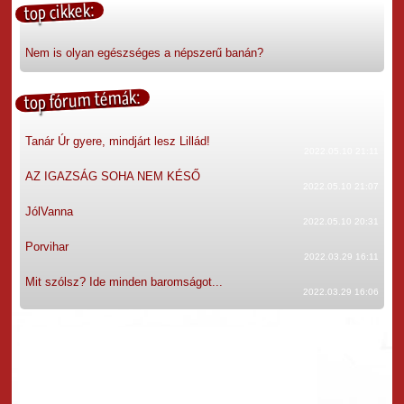
top cikkek:
Nem is olyan egészséges a népszerű banán?
top fórum témák:
Tanár Úr gyere, mindjárt lesz Lillád!
2022.05.10 21:11
AZ IGAZSÁG SOHA NEM KÉSŐ
2022.05.10 21:07
JólVanna
2022.05.10 20:31
Porvihar
2022.03.29 16:11
Mit szólsz? Ide minden baromságot...
2022.03.29 16:06