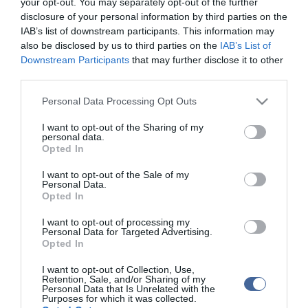
your opt-out. You may separately opt-out of the further
egy "spontán közúti gyorsulási verseny" alakult ki, amely során
disclosure of your personal information by third parties on the
mindkét vádlott a megengedett sebességet jelentősen túllépve
IAB’s list of downstream participants. This information may
közlekedett az Árpád hídon.
also be disclosed by us to third parties on the
IAB’s List of
Downstream Participants
that may further disclose it to other
Az elsőrendű terhelt a haladási irány korrigálása közben
third parties.
elvesztette az uralmát az autója felett, majd a szalag- és
csőkorlátot átszakítva felhajtott a kerékpárútra, ahol nekiütközött
Please note that this website/app uses one or more Google
Personal Data Processing Opt Outs
egy kerékpárosnak, aki a baleset következtében, a kórházba
services and may gather and store information including but
szállítását követően életét vesztette.
not limited to your visit or usage behaviour. You may click to
I want to opt-out of the Sharing of my
personal data.
A másodrendű vádlott kocsijával nagy sebességgel nekiütközött az
grant or deny consent to Google and its third-party tags to
Opted In
elsőrendű tetejére borult, az úttesten még lassan pörgő autójának.
use your data for below specified purposes in below Google
Mindkét sofőr súlyos, nyolc napon túl gyógyuló sérüléseket
consent section.
I want to opt-out of the Sale of my
szenvedett.
Personal Data.
Opted In
A közlemény szerint az előkészítő ülésen mindkét vádlott
beismerte a terhére rótt bűncselekmény elkövetését, azonban a
I want to opt-out of processing my
Personal Data for Targeted Advertising.
tárgyaláshoz való jogáról nem mondott le.
Opted In
Az elsőrendű vádlott vitatta a vádirat azon megállapítását, hogy a
I want to opt-out of Collection, Use,
gépjárművezetésre személyiségének pszichológiai jellemzői miatt
Retention, Sale, and/or Sharing of my
nem alkalmas, a másodrendű vádlott pedig azt, hogy gyorsulási
Personal Data that Is Unrelated with the
versenyen vett volna részt.
Purposes for which it was collected.