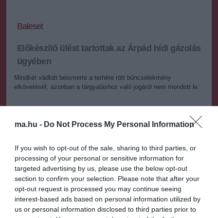
Baleset
Előkészítő ülést tartottak az Árpád hídi gázolás
ügyében
Mindkét vádlott beismerte a terhére rótt bűncselekmény
elkövetését, azonban a tárgyaláshoz való jogáról nem mondott le.
2025.09.02 18:14
+
-
MTI
ma.hu -
Do Not Process My Personal Information
If you wish to opt-out of the sale, sharing to third parties, or
A Pesti Központi Kerületi Bíróság előkészítő ülést tartott az
processing of your personal or sensitive information for
úgynevezett Árpád hídi gázolás miatt indult büntetőügyben,
targeted advertising by us, please use the below opt-out
amelyben az elsőrendű terheltet halálos közúti baleset gondatlan
section to confirm your selection. Please note that after your
okozásának vétségével, a másodrendűt pedig közúti baleset
gondatlan okozásának vétségével vádolja az ügyészség - közölte
opt-out request is processed you may continue seeing
a Fővárosi Törvényszék kedden az MTI-vel.
interest-based ads based on personal information utilized by
us or personal information disclosed to third parties prior to
A közlemény alapján a terheltek között 2023. július 1-jén hajnalban