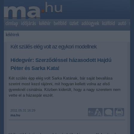
címlap
időjárás
kékhír
belföld
üzlet
adóügyek
külföld
autó
sp
kékhírek
Két szülés elég volt az egykori modellnek
Hidegvér: Szerződéssel házasodott Hajdú
Péter és Sarka Kata!
Két szülés épp elég volt Sarka Katának, bár saját bevallása
szerint most kezd rájönni, mit hogyan kellett volna az első
gyereknél csinálnia. Közben kiderült, hogy a nagy szerelem nem
vette el a házaspár eszét.
2011.05.31 16:29
+
-
ma.hu