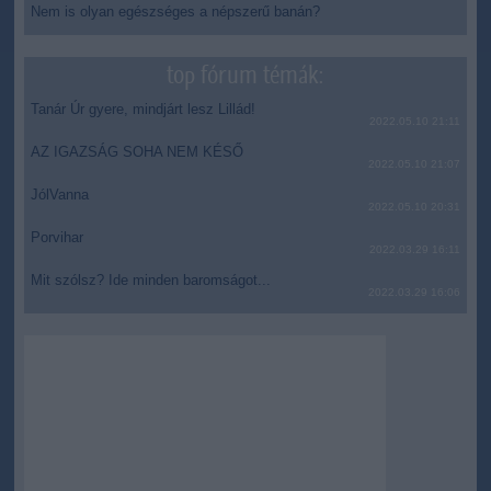
Nem is olyan egészséges a népszerű banán?
top fórum témák:
Tanár Úr gyere, mindjárt lesz Lillád!
2022.05.10 21:11
AZ IGAZSÁG SOHA NEM KÉSŐ
2022.05.10 21:07
JólVanna
2022.05.10 20:31
Porvihar
2022.03.29 16:11
Mit szólsz? Ide minden baromságot...
2022.03.29 16:06