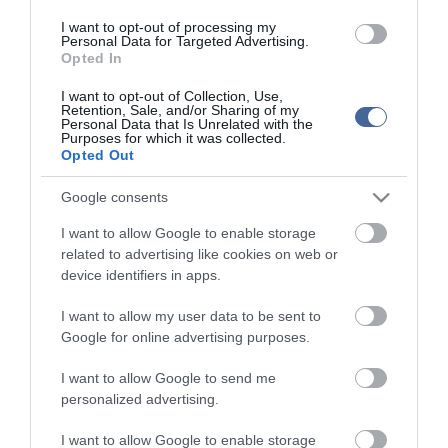
I want to opt-out of processing my
Kapcsolódó írások:
Personal Data for Targeted Advertising.
Opted In
Videó: Sarka Katát felizgatja, ha Hajdú Péter énekel
I want to opt-out of Collection, Use,
Sarka Kata a tv2-n akar sztár lenni
Retention, Sale, and/or Sharing of my
Personal Data that Is Unrelated with the
Purposes for which it was collected.
Sarka Kata csengőhangot csinált Hajdú "énekéből"
Opted Out
Videó! - "Ne szóljunk Petinek" - Sarka Kata fenekét fogdosták!
Google consents
Rába Timi beszólt Sarka Katának
I want to allow Google to enable storage
Ő a bohóc otthon - Hajdú Péternek sosem volt igazi apja
related to advertising like cookies on web or
device identifiers in apps.
Figyelem! A cikkhez hozzáfűzött hozzászólások nem a
ma.hu
network nézeteit
I want to allow my user data to be sent to
tükrözik. A szerkesztőség mindössze a hírek publikációjával foglalkozik, a
kommenteket nem tudja befolyásolni - azok az olvasók személyes véleményét
Google for online advertising purposes.
tartalmazzák.
Kérjük, kulturáltan, mások személyiségi jogainak és jó hírnevének tiszteletben
I want to allow Google to send me
tartásával kommenteljenek!
personalized advertising.
I want to allow Google to enable storage