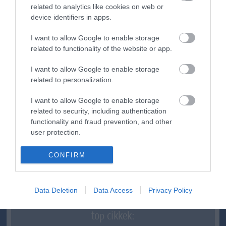
related to analytics like cookies on web or
device identifiers in apps.
ma.hu legfrissebb hírei:
I want to allow Google to enable storage
related to functionality of the website or app.
Izrael nem vonul ki Gázából
20:31
Három érmet szereztek a magyarok a világ egyik
I want to allow Google to enable storage
18:29
legnagyobb hosszútávú kajak-kenu versenyén, a Sellán
related to personalization.
Latorcai Csaba: a KDNP pályázati úton választja ki
16:28
I want to allow Google to enable storage
delegáltját a Médiatanácsba
related to security, including authentication
Egész héten meleg, napos idő várható
14:27
functionality and fraud prevention, and other
Tanács Zoltán: kormány-előterjesztés készül a
user protection.
12:26
Planetárium jövőjéről
Vegyszeradagolási probléma miatt kórházba került az Igali
CONFIRM
10:25
Gyógyfürdő több vendége
Kormány: életveszélyes gyalog átkelni a Dunán a Sziget
8:24
Fesztiválra
Data Deletion
Data Access
Privacy Policy
top cikkek: