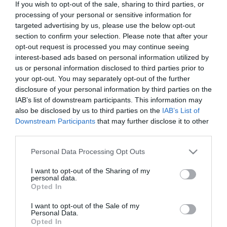
If you wish to opt-out of the sale, sharing to third parties, or
hanem
két gyermeküket
is érzékenyen érintené.
processing of your personal or sensitive information for
targeted advertising by us, please use the below opt-out
Az egykori modell a hétvégén egy gyermeknapi rendezvényen arról
section to confirm your selection. Please note that after your
mesélt, hogy milyen anyának tartja magát - és bizony be kellett
opt-out request is processed you may continue seeing
látnia, hogy sok dolgot ma már másképp csinálna, mint először!
"
Eddig nem voltam valami szigorú, úgyhogy most iszom a levét.
" -
interest-based ads based on personal information utilized by
mesélte a
Tabu TV-nek
.
us or personal information disclosed to third parties prior to
your opt-out. You may separately opt-out of the further
"
Már mindkét gyerkőcre egyaránt odafigyelek ilyen téren, mert
disclosure of your personal information by third parties on the
tudom, hogy mit rontottam el Noncsinál, és azt nem szeretném a
IAB’s list of downstream participants. This information may
picinél is elkövetni. Tehát ha látom, hogy csak hisztizik, akkor nem
also be disclosed by us to third parties on the
IAB’s List of
veszem a kezembe állandóan.
" Sőt, azt is bevallotta, hogy most
Downstream Participants
that may further disclose it to other
már sokkal lazábban csinál mindent, kevesebbet idegeskedik a
third parties.
gyerekek miatt.
Please note that this website/app uses one or more Google
Personal Data Processing Opt Outs
Lehet, hogy csak ennyi kell a harmonikus családhoz?
services and may gather and store information including but
not limited to your visit or usage behaviour. You may click to
I want to opt-out of the Sharing of my
Hogyan telnek Sarka Kata napjai?
personal data.
grant or deny consent to Google and its third-party tags to
Opted In
use your data for below specified purposes in below Google
consent section.
I want to opt-out of the Sale of my
Personal Data.
Opted In