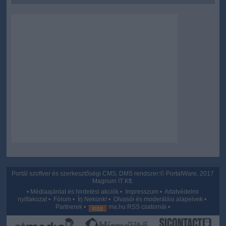
user protection.
Portál szoftver és szerkesztőségi CMS, DMS rendszer:© PortalWare, 2017
Magnum IT Kft.
•
Médiaajánlat és hirdetési akciók
•
Impresszum
•
Adatvédelmi
nyiltakozat
•
Fórum
•
Írj Nekünk!
•
Olvasói és moderálási alapelvek
•
Partnerek
•
ma.hu RSS csatornái
•