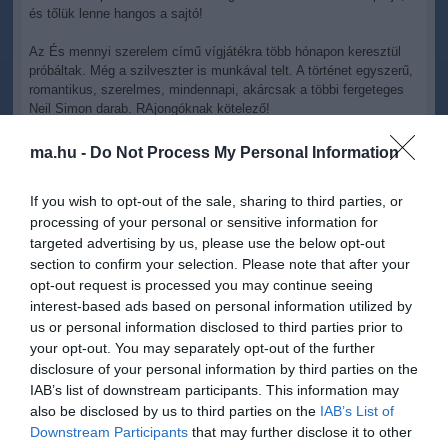
és tőlük lenne hangos a sajtó!
Az És mennyi szerelem című vígjátékra több hónapon keresztül
próbáltak. Még a szilveszter is munkával telt. A történet egyszerű,
romantikus, szerelmes, mindennapi, akárcsak a többi fergeteges
Neil Simon darab. RAjongóknak kötelező!
Már csak azért is, mert a fiatalok kedvenceit eddig még nem
ma.hu -
Do Not Process My Personal Information
láthattuk együtt játszani. Külön - külön már megmutatták mit
tudnak. Nagyszerű alkotásokban szerepeltek, mint például a
If you wish to opt-out of the sale, sharing to third parties, or
Valami Amerika, S.O.S szerelem - végül pedig lehet, hogy a mese
processing of your personal or sensitive information for
valósággá válik, és igazából is egy pár lesznek egyszer!
targeted advertising by us, please use the below opt-out
section to confirm your selection. Please note that after your
opt-out request is processed you may continue seeing
interest-based ads based on personal information utilized by
us or personal information disclosed to third parties prior to
Kapcsolódó írások:
your opt-out. You may separately opt-out of the further
disclosure of your personal information by third parties on the
Oroszlán Szonja és Dobó Kata is küzd ellene!
IAB’s list of downstream participants. This information may
also be disclosed by us to third parties on the
IAB’s List of
Downstream Participants
that may further disclose it to other