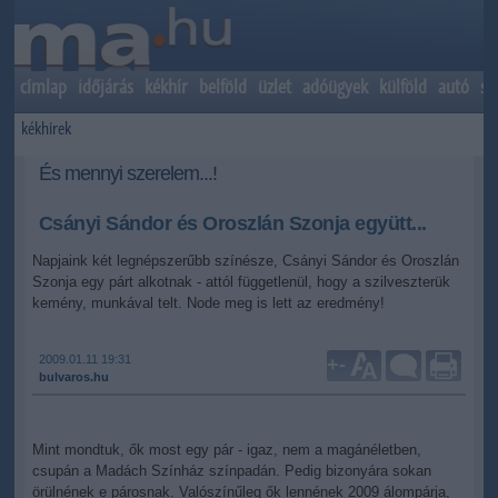
címlap
időjárás
kékhír
belföld
üzlet
adóügyek
külföld
autó
sp
kékhírek
És mennyi szerelem...!
Csányi Sándor és Oroszlán Szonja együtt...
Napjaink két legnépszerűbb színésze, Csányi Sándor és Oroszlán
Szonja egy párt alkotnak - attól függetlenül, hogy a szilveszterük
kemény, munkával telt. Node meg is lett az eredmény!
2009.01.11 19:31
+
-
bulvaros.hu
Mint mondtuk, ők most egy pár - igaz, nem a magánéletben,
csupán a Madách Színház színpadán. Pedig bizonyára sokan
örülnének e párosnak. Valószínűleg ők lennének 2009 álompárja,