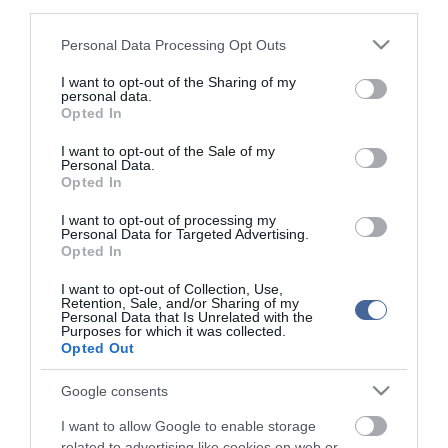
third parties.
Figyelem! A cikkhez hozzáfűzött hozzászólások nem a
ma.hu
network nézeteit
tükrözik. A szerkesztőség mindössze a hírek publikációjával foglalkozik, a
kommenteket nem tudja befolyásolni - azok az olvasók személyes véleményét
Please note that this website/app uses one or more Google
Personal Data Processing Opt Outs
tartalmazzák.
services and may gather and store information including but
Kérjük, kulturáltan, mások személyiségi jogainak és jó hírnevének tiszteletben
not limited to your visit or usage behaviour. You may click to
I want to opt-out of the Sharing of my
tartásával kommenteljenek!
personal data.
grant or deny consent to Google and its third-party tags to
Opted In
use your data for below specified purposes in below Google
consent section.
I want to opt-out of the Sale of my
Personal Data.
Opted In
ma.hu legfrissebb hírei:
I want to opt-out of processing my
Personal Data for Targeted Advertising.
Opted In
Nagy erőkkel keresik a szomjazó gólyát megmentő
12:16
Árpádot
I want to opt-out of Collection, Use,
Retention, Sale, and/or Sharing of my
Magyar Péter: átfogó energiafejlesztési tervet fogadott el a
6:48
Personal Data that Is Unrelated with the
kormány
Purposes for which it was collected.
Opted Out
Kenyában bezzeg minden zöldebb
20:46
Második világháborús német katonai motorkerékpár
18:37
Google consents
bukkant elő a Dunából
I want to allow Google to enable storage
A Tisza-frakció kezdeményezte, hogy jövő kedden legyen
16:12
az államfőválasztás
related to advertising like cookies on web or