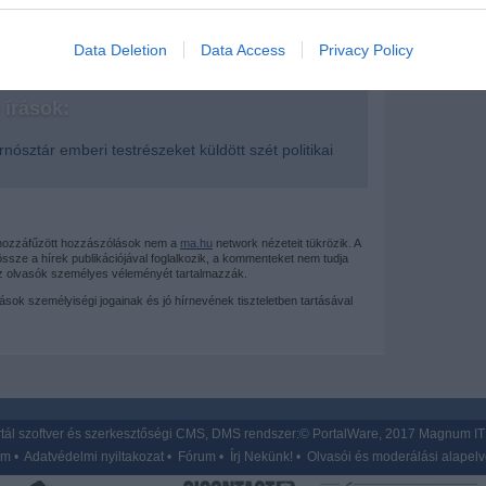
evice identifiers in apps.
o allow Google to enable storage related to functionality of the website
Data Deletion
Data Access
Privacy Policy
írások:
o allow Google to enable storage related to personalization.
rnósztár emberi testrészeket küldött szét politikai
o allow Google to enable storage related to security, including
cation functionality and fraud prevention, and other user protection.
 hozzáfűzött hozzászólások nem a
ma.hu
network nézeteit tükrözik. A
sze a hírek publikációjával foglalkozik, a kommenteket nem tudja
az olvasók személyes véleményét tartalmazzák.
mások személyiségi jogainak és jó hírnevének tiszteletben tartásával
tál szoftver és szerkesztőségi CMS, DMS rendszer:© PortalWare, 2017 Magnum IT 
um
•
Adatvédelmi nyiltakozat
•
Fórum
•
Írj Nekünk!
•
Olvasói és moderálási alapel