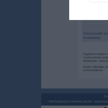
web or d
I want t
or app.
Kapcsolódó 
I want t
A biszexuális po
I want t
hivatalokba
authenti
Figyelem! A cikkhez
szerkesztőség mindös
befolyásolni - azok 
Kérjük, kulturáltan, 
kommenteljenek!
Por
•
Médiaajánlat és hirdetési akciók
•
Impressz