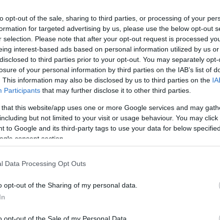
Meg
i, amikor a férfi partit rendezett a saját lakásán. A
16:21
t a feltételezett gyilkos, a Luka Rocco Magnotta
to opt-out of the sale, sharing to third parties, or processing of your per
Úja
14:26
szexuális pornósztár május 24-e és 25-e között
formation for targeted advertising by us, please use the below opt-out s
mi
ozatával, akinek különböző testrészeit később postán
r selection. Please note that after your opt-out request is processed y
ai liberális és konzervatív pártok székházába.
Viz
12:56
eing interest-based ads based on personal information utilized by us or
a 
disclosed to third parties prior to your opt-out. You may separately opt-
ban a rendőrök vért találtak az ebédlőasztalon, a
ki
rdőkádban is. "
Az áldozat egyes testrészeit még
losure of your personal information by third parties on the IAB’s list of
ölte Ian Lafreniere, a montreali rendőrség szóvivője.
. This information may also be disclosed by us to third parties on the
IA
izedek óta ez a legbrutálisabb bűnügy, amely
Participants
that may further disclose it to other third parties.
nt. Bár hatóságok általában nem közlik az áldozatok
ség ebben az esetben úgy ítélte meg, ezzel a
 that this website/app uses one or more Google services and may gath
Nem is ol
 a terhet az eltűnt hozzátartozóikért aggódók válláról.
including but not limited to your visit or usage behaviour. You may click 
 to Google and its third-party tags to use your data for below specifi
gok nyilvánosságra hozták volna az áldozat nevét, a
ogle consent section.
ja egy, az esettel foglalkozó cikkhez fűzött
zt állította, ismerte Lint. "
Az áldozat a barátom
Tanár Úr gy
al néhány héttel ezelőtt ismerték meg egymást és
l Data Processing Opt Outs
ek, de nem jártak, a kapcsolatuk alkalmi jellegű volt
"
AZ IGAZ
6 álnéven a kommentelő.
o opt-out of the Sharing of my personal data.
ség azt feltételezi, hogy Magnotta, aki repülővel
JólVanna
In
jából, esetleg Kelet-Európában kereshetett
t sem lehet kizárni, hogy álnéven visszatért
Porvihar
o opt-out of the Sale of my Personal Data.
a Lafreniere. A kelet-európai szál azért merült fel,