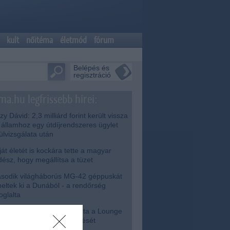
kult
nőitéma
életmód
fórum
Belépés és
regisztráció
ma.hu legfrissebb hírei:
zy Dávid: 2,3 milliárd forint került vissza
 államhoz egy útdíjrendszeres ügylet
lülvizsgálata után
át életét is kockára tette a magyar
dész, hogy megállítsa a tüzet
odik világháborús MG-42 géppuskát
eltek ki a Dunából - a rendőrség
foglalta
iniszterelnökség felmondta a Lounge
enttel kötött keretszerződését