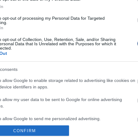
ladimir Romanov álnéven is ismert, illetve honlapján
In
Mit szólsz
vű bejegyzés is található. Egy magas beosztású
ugyanakkor pénteken az amerikai Huffington Post
to opt-out of processing my Personal Data for Targeted
k kijelentette, "biztos benne", hogy Magnotta
ing.
n van, egy kollégája pedig elárulta, hogy a
In
últ hét végén, mielőtt fény derült volna a bűntényre,
zsba repült.
o opt-out of Collection, Use, Retention, Sale, and/or Sharing
ersonal Data that Is Unrelated with the Purposes for which it
lected.
perces videót is feltöltött az internetre a
Out
 az áldozat feldarabolásáról. A rendőrség
ntetni a felvételt a világhálóról, de az felbukkant más
lószínűleg saját magát videózta. Rendkívül
consents
 hangoztatta Lafreniere.
o allow Google to enable storage related to advertising like cookies on
bizonyos körökben korábban azzal vált ismertté,
evice identifiers in apps.
ban állattetemeket használt, valamint kismacskákat
. A Facebookon még egy csoport is szerveződött
o allow my user data to be sent to Google for online advertising
rutális videók ellen, és különböző kanadai
k fel is jelentették a felvételek készítőjét.
s.
to allow Google to send me personalized advertising.
szerint a magát pornósztárnak nevező Magnotta kapcsolatban állt az
áldozattal
CONFIRM
o allow Google to enable storage related to analytics like cookies on