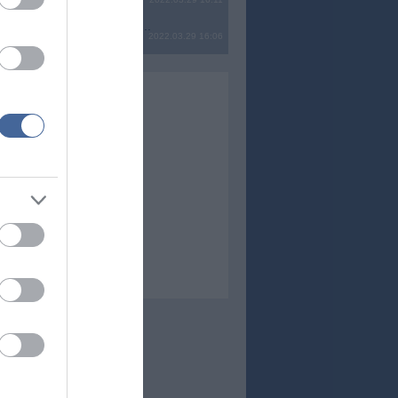
? Ide minden baromságot...
2022.03.29 16:06