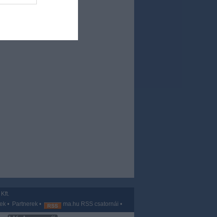
Kft.
vek
•
Partnerek
•
ma.hu RSS csatornái
•