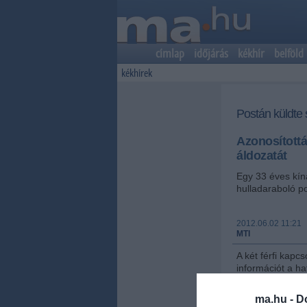
címlap
időjárás
kékhír
belföld
kékhírek
Postán küldte s
Azonosítottá
áldozatát
Egy 33 éves kína
hulladaraboló p
2012.06.02 11:21
MTI
A két férfi kap
információt a h
hírcsatorna onli
ma.hu -
D
A montreali Con