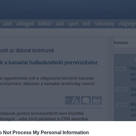
üzlet
adóügyek
külföld
autó
sport
tech
tudomány
világvége
zét az áldozat testrészeit
k a kanadai hulladaraboló pornószínész
Vité
8:04
az
i egyetemista volt a világszerte körözött kanadai
fe
ornószínész áldozata a kanadai rendőrség szerint.
Saj
22:22
er
+
-
Más
20:20
em
csolatának pontos természetéről nem közöltek
le
atóságok - adta hírül pénteken a CNN amerikai
ne kiadása.
A M
18:19
Ev
o Not Process My Personal Information
cordia Egyetemen tanuló Jun Lint május 24-én látták