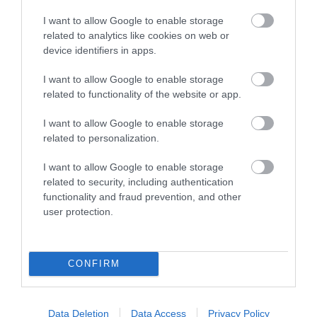
Kérjük, kulturáltan, mások személyiségi jogainak és jó hírnevének
tiszteletben tartásával kommenteljenek!
I want to allow Google to enable storage
related to analytics like cookies on web or
device identifiers in apps.
I want to allow Google to enable storage
related to functionality of the website or app.
ma.hu legfrissebb hírei:
I want to allow Google to enable storage
Vitézy Dávid: 2,3 milliárd forint került vissza az államhoz
8:04
related to personalization.
egy útdíjrendszeres ügylet felülvizsgálata után
I want to allow Google to enable storage
Saját életét is kockára tette a magyar erdész, hogy
22:22
megállítsa a tüzet
related to security, including authentication
functionality and fraud prevention, and other
Második világháborús MG-42 géppuskát emeltek ki a
20:20
user protection.
Dunából - a rendőrség lefoglalta
A Miniszterelnökség felmondta a Lounge Eventtel kötött
18:19
keretszerződését
CONFIRM
Megérkezett az eső a Duna vízgyűjtőjére
16:21
Újabb két gyanúsítottat fogtak el a 600 milliós
14:26
ingatlanmaffia ügyében
Data Deletion
Data Access
Privacy Policy