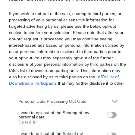
„A víz hullámai folyamatosan csapkodtak rájuk, és vergődtek a
homokban. Egyre inkább süllyedtek bele” – mesélte Flint.
If you wish to opt-out of the sale, sharing to third parties, or
processing of your personal or sensitive information for
„Vannak köztük kisborjak is. Az egyik végén sok nagy példány
van. Nagyon szomorú látvány.”
targeted advertising by us, please use the below opt-out
section to confirm your selection. Please note that after your
A kis kardszárnyúdelfinek az óceáni delfinek egyik veszélyeztetett
opt-out request is processed you may continue seeing
faja, amely megjelenésében hasonlít a kardszárnyú delfinre (orca).
interest-based ads based on personal information utilized by
Akár 6,1 méter hosszúra is megnőhetnek, testtömegük pedig 500
us or personal information disclosed to third parties prior to
kg és 3 tonna között mozog.
your opt-out. You may separately opt-out of the further
disclosure of your personal information by third parties on the
Clark szerint az 1974-es stanley-i eset óta ez az első dokumentált
IAB’s list of downstream participants. This information may
tömeges delfin partra vetődés Tasmániában, amikor egy 160
also be disclosed by us to third parties on the
IAB’s List of
egyedből álló csapat rekedt a szárazföldön.
Downstream Participants
that may further disclose it to other
A partra vetődés pontos okát egyelőre nem sikerült megállapítani,
third parties.
de a szakértők a tetemek vizsgálatával próbálnak magyarázatot
Please note that this website/app uses one or more Google
találni.
Personal Data Processing Opt Outs
services and may gather and store information including but
A cetfélék partra vetődésének hátterében több tényező is állhat,
not limited to your visit or usage behaviour. You may click to
I want to opt-out of the Sharing of my
personal data.
például:
grant or deny consent to Google and its third-party tags to
Opted In
use your data for below specified purposes in below Google
- Tájékozódási zavar
consent section.
I want to opt-out of the Sale of my
- Betegség vagy sérülés