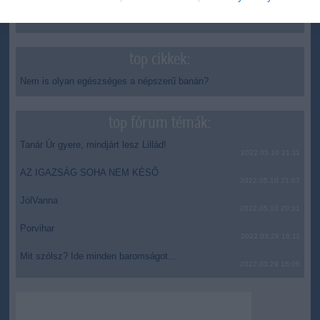
Vizes Eb - Megvan az első magyar arany, a nyíltvízi úszó
12:56
Betlehem Dávid nyerte a kieséses versenyt
top cikkek:
Nem is olyan egészséges a népszerű banán?
top fórum témák:
Tanár Úr gyere, mindjárt lesz Lillád!
2022.05.10 21:11
AZ IGAZSÁG SOHA NEM KÉSŐ
2022.05.10 21:07
JólVanna
2022.05.10 20:31
Porvihar
2022.03.29 16:11
Mit szólsz? Ide minden baromságot...
2022.03.29 16:06