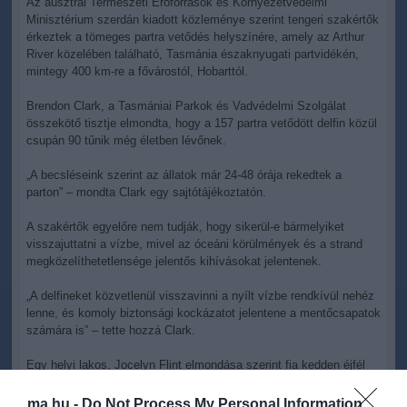
Az ausztrál Természeti Erőforrások és Környezetvédelmi
Minisztérium szerdán kiadott közleménye szerint tengeri szakértők
érkeztek a tömeges partra vetődés helyszínére, amely az Arthur
River közelében található, Tasmánia északnyugati partvidékén,
mintegy 400 km-re a fővárostól, Hobarttól.
Brendon Clark, a Tasmániai Parkok és Vadvédelmi Szolgálat
összekötő tisztje elmondta, hogy a 157 partra vetődött delfin közül
csupán 90 tűnik még életben lévőnek.
„A becsléseink szerint az állatok már 24-48 órája rekedtek a
parton” – mondta Clark egy sajtótájékoztatón.
A szakértők egyelőre nem tudják, hogy sikerül-e bármelyiket
visszajuttatni a vízbe, mivel az óceáni körülmények és a strand
megközelíthetetlensége jelentős kihívásokat jelentenek.
„A delfineket közvetlenül visszavinni a nyílt vízbe rendkívül nehéz
lenne, és komoly biztonsági kockázatot jelentene a mentőcsapatok
számára is” – tette hozzá Clark.
Egy helyi lakos, Jocelyn Flint elmondása szerint fia kedden éjfél
körül fedezte fel az állatok csoportját.
ma.hu -
Do Not Process My Personal Information