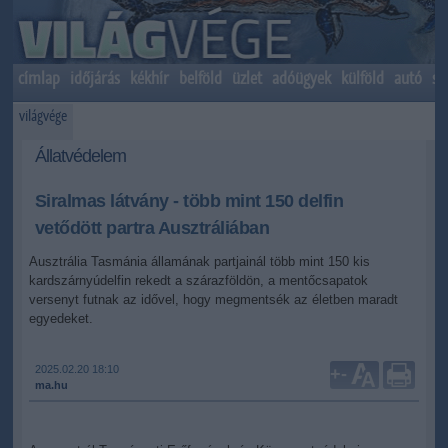
címlap
időjárás
kékhír
belföld
üzlet
adóügyek
külföld
autó
sp
világvége
Állatvédelem
Siralmas látvány - több mint 150 delfin
vetődött partra Ausztráliában
Ausztrália Tasmánia államának partjainál több mint 150 kis
kardszárnyúdelfin rekedt a szárazföldön, a mentőcsapatok
versenyt futnak az idővel, hogy megmentsék az életben maradt
egyedeket.
2025.02.20 18:10
+
-
ma.hu