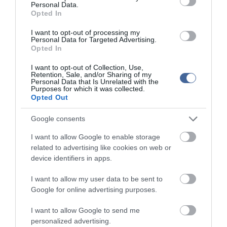
Personal Data.
- Öregedés
Opted In
- Ragadozók elől való menekülés
- Szélsőséges időjárási viszonyok
I want to opt-out of processing my
Personal Data for Targeted Advertising.
A helyi környezetvédelmi hatóság figyelmeztette a lakosságot,
Opted In
hogy minden bálna- és delfinfaj védett, még akkor is, ha már
elpusztultak.
I want to opt-out of Collection, Use,
Retention, Sale, and/or Sharing of my
Personal Data that Is Unrelated with the
„Bűncselekménynek számít, ha valaki engedély nélkül megbolygat
Purposes for which it was collected.
egy tetemet” – áll a hivatalos közleményben.
Opted Out
A mentőcsapatok folytatják az életben maradt delfinek
Google consents
megmentésére tett erőfeszítéseiket, miközben az esettel
kapcsolatos vizsgálatok is zajlanak.
I want to allow Google to enable storage
related to advertising like cookies on web or
device identifiers in apps.
I want to allow my user data to be sent to
Figyelem! A cikkhez hozzáfűzött hozzászólások nem a
ma.hu
Google for online advertising purposes.
network nézeteit tükrözik. A szerkesztőség mindössze a hírek
publikációjával foglalkozik, a kommenteket nem tudja befolyásolni
I want to allow Google to send me
- azok az olvasók személyes véleményét tartalmazzák.
personalized advertising.