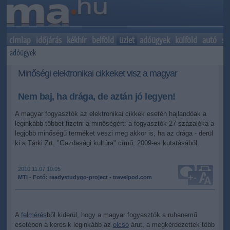
címlap
időjárás
kékhír
belföld
üzlet
adóügyek
külföld
autó
sp
adóügyek
Minőségi elektronikai cikkeket visz a magyar
Nem baj, ha drága, de aztán jó legyen!
A magyar fogyasztók az elektronikai cikkek esetén hajlandóak a
leginkább többet fizetni a minőségért: a fogyasztók 27 százaléka a
legjobb minőségű terméket veszi meg akkor is, ha az drága - derül
ki a Tárki Zrt. "Gazdasági kultúra" című, 2009-es kutatásából.
2010.11.07 10:05
+
-
MTI - Fotó: readystudygo-project - travelpod.com
A
felmérés
ből kiderül, hogy a magyar fogyasztók a ruhanemű
esetében a keresik leginkább az
olcsó
árut, a megkérdezettek több