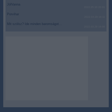
JólVanna
2022.05.10 20:31
Porvihar
2022.03.29 16:11
Mit szólsz? Ide minden baromságot...
2022.03.29 16:06