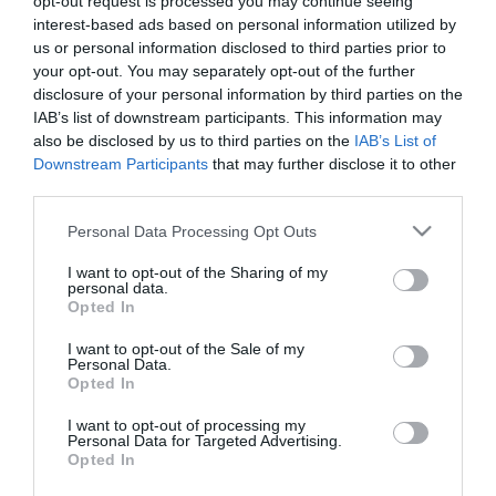
opt-out request is processed you may continue seeing
interest-based ads based on personal information utilized by
A sajtófőnök elmondta, hogy a közgyűlés ülésének megkezdése
us or personal information disclosed to third parties prior to
előtt a nemzeti szolidaritás jelképeként a megyeházára is felkerült
your opt-out. You may separately opt-out of the further
a székely zászló. A lobogót Csoóri Sándor költő, Pest megye
disclosure of your personal information by third parties on the
díszpolgára (aki a tavaly év végén odaítélt elismerő címet
IAB’s list of downstream participants. This information may
betegsége miatt csak most vehette át), Szűcs Lajos, a közgyűlés
also be disclosed by us to third parties on the
IAB’s List of
elnöke és Szabó István alelnök helyezte el az épület homlokzatán.
Downstream Participants
that may further disclose it to other
third parties.
Please note that this website/app uses one or more Google
Personal Data Processing Opt Outs
services and may gather and store information including but
not limited to your visit or usage behaviour. You may click to
I want to opt-out of the Sharing of my
Kapcsolódó írások:
personal data.
grant or deny consent to Google and its third-party tags to
Opted In
use your data for below specified purposes in below Google
Elfogadta költségvetését a Bács-Kiskun Megyei Önkormányzat
consent section.
I want to opt-out of the Sale of my
Elfogadták Gödöllő több mint hétmilliárdos költségvetését
Personal Data.
Opted In
Orbán Viktor: 500 milliárddal nő a magyar gazdák támogatása
I want to opt-out of processing my
Fidesz: a költségvetési bizottság hallgassa meg Simort az ÁSZ-
Personal Data for Targeted Advertising.
jelentés ügyében!
Opted In