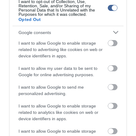
I want to opt-out of Collection, Use,
Retention, Sale, and/or Sharing of my
Figyelem! A cikkhez hozzáfűzött hozzászólások nem a
ma.hu
network nézeteit
Personal Data that Is Unrelated with the
tükrözik. A szerkesztőség mindössze a hírek publikációjával foglalkozik, a
Purposes for which it was collected.
kommenteket nem tudja befolyásolni - azok az olvasók személyes véleményét
Opted Out
tartalmazzák.
Kérjük, kulturáltan, mások személyiségi jogainak és jó hírnevének tiszteletben
Google consents
tartásával kommenteljenek!
I want to allow Google to enable storage
related to advertising like cookies on web or
device identifiers in apps.
I want to allow my user data to be sent to
ma.hu legfrissebb hírei:
Google for online advertising purposes.
Hulladékvadászat indul a Dunán: a rekordalacsony vízállás
12:20
I want to allow Google to send me
miatt most láthatóvá váltak a mederben rejtőző roncsok
personalized advertising.
Vitézy Dávid: háromszor annyian utaznak a komlói
10:40
vonalon, mint korábban a pótlóbuszokon
I want to allow Google to enable storage
related to analytics like cookies on web or
Vitézy Dávid: 2,3 milliárd forint került vissza az államhoz
8:04
egy útdíjrendszeres ügylet felülvizsgálata után
device identifiers in apps.
Saját életét is kockára tette a magyar erdész, hogy
22:22
I want to allow Google to enable storage
megállítsa a tüzet