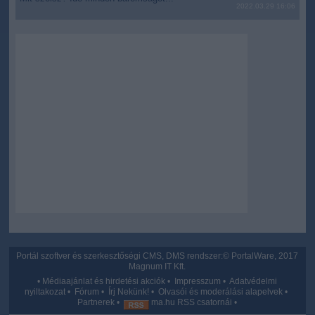
2022.03.29 16:06
Portál szoftver és szerkesztőségi CMS, DMS rendszer:© PortalWare, 2017
Magnum IT Kft.
•
Médiaajánlat és hirdetési akciók
•
Impresszum
•
Adatvédelmi
nyiltakozat
•
Fórum
•
Írj Nekünk!
•
Olvasói és moderálási alapelvek
•
Partnerek
•
ma.hu RSS csatornái
•