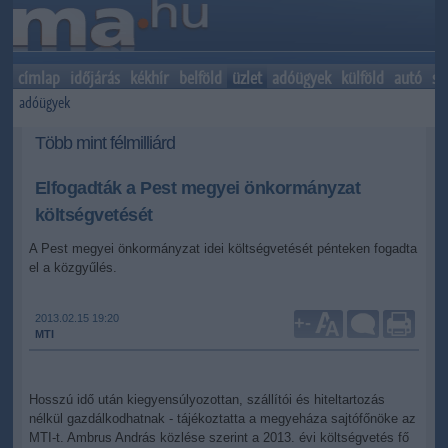
címlap
időjárás
kékhír
belföld
üzlet
adóügyek
külföld
autó
sp
adóügyek
Több mint félmilliárd
Elfogadták a Pest megyei önkormányzat
költségvetését
A Pest megyei önkormányzat idei költségvetését pénteken fogadta
el a közgyűlés.
2013.02.15 19:20
+
-
MTI
Hosszú idő után kiegyensúlyozottan, szállítói és hiteltartozás
nélkül gazdálkodhatnak - tájékoztatta a megyeháza sajtófőnöke az
MTI-t. Ambrus András közlése szerint a 2013. évi költségvetés fő