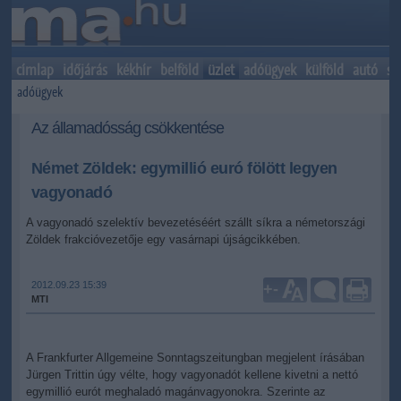
címlap
időjárás
kékhír
belföld
üzlet
adóügyek
külföld
autó
sp
adóügyek
Az államadósság csökkentése
Német Zöldek: egymillió euró fölött legyen
vagyonadó
A vagyonadó szelektív bevezetéséért szállt síkra a németországi
Zöldek frakcióvezetője egy vasárnapi újságcikkében.
2012.09.23 15:39
+
-
MTI
A Frankfurter Allgemeine Sonntagszeitungban megjelent írásában
Jürgen Trittin úgy vélte, hogy vagyonadót kellene kivetni a nettó
egymillió eurót meghaladó magánvagyonokra. Szerinte az