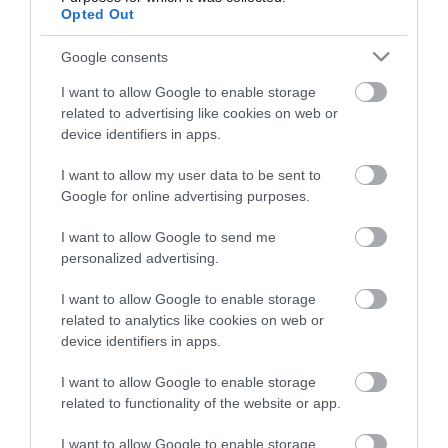
Opted Out
Google consents
I want to allow Google to enable storage
ma.hu legfrissebb hírei:
related to advertising like cookies on web or
device identifiers in apps.
Nagy erőkkel keresik a szomjazó gólyát megmentő
12:16
Árpádot
I want to allow my user data to be sent to
Magyar Péter: átfogó energiafejlesztési tervet fogadott el a
6:48
Google for online advertising purposes.
kormány
Kenyában bezzeg minden zöldebb
20:46
I want to allow Google to send me
personalized advertising.
Második világháborús német katonai motorkerékpár
18:37
bukkant elő a Dunából
I want to allow Google to enable storage
A Tisza-frakció kezdeményezte, hogy jövő kedden legyen
16:12
related to analytics like cookies on web or
az államfőválasztás
device identifiers in apps.
Szomjazó gólyának adott inni egy férfi Tiszakécskénél -
14:02
megható pillanatot rögzített a kamera
I want to allow Google to enable storage
Megható felvétel: elpusztult borját vitte magával egy
12:56
related to functionality of the website or app.
delfinanya
I want to allow Google to enable storage