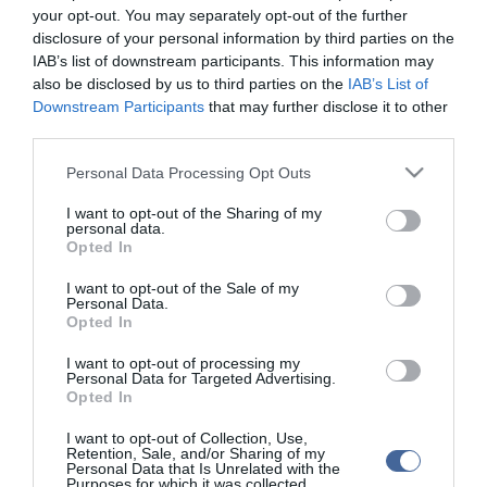
your opt-out. You may separately opt-out of the further
tehetős 50 százalékának a nettó vagyon mindössze 1 százaléka
disclosure of your personal information by third parties on the
jut.
IAB’s list of downstream participants. This information may
also be disclosed by us to third parties on the
IAB’s List of
Downstream Participants
that may further disclose it to other
third parties.
Please note that this website/app uses one or more Google
Personal Data Processing Opt Outs
Kapcsolódó írások:
services and may gather and store information including but
not limited to your visit or usage behaviour. You may click to
I want to opt-out of the Sharing of my
Lecsaphat a gazdag spanyolokra a vagyonadó
personal data.
grant or deny consent to Google and its third-party tags to
Opted In
Az osztrák államfő rábólintana a vagyonadóra
use your data for below specified purposes in below Google
consent section.
I want to opt-out of the Sale of my
Repülők, vitorlások, szuperautók - Megéri a vagyonadó?
Personal Data.
Opted In
Figyelem! A cikkhez hozzáfűzött hozzászólások nem a
ma.hu
network nézeteit
I want to opt-out of processing my
Personal Data for Targeted Advertising.
tükrözik. A szerkesztőség mindössze a hírek publikációjával foglalkozik, a
kommenteket nem tudja befolyásolni - azok az olvasók személyes véleményét
Opted In
tartalmazzák.
I want to opt-out of Collection, Use,
Kérjük, kulturáltan, mások személyiségi jogainak és jó hírnevének tiszteletben
Retention, Sale, and/or Sharing of my
tartásával kommenteljenek!
Personal Data that Is Unrelated with the
Purposes for which it was collected.