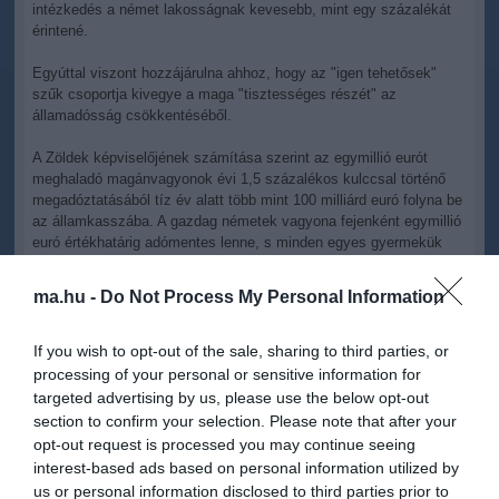
intézkedés a német lakosságnak kevesebb, mint egy százalékát
érintené.
Egyúttal viszont hozzájárulna ahhoz, hogy az "igen tehetősek"
szűk csoportja kivegye a maga "tisztességes részét" az
államadósság csökkentéséből.
A Zöldek képviselőjének számítása szerint az egymillió eurót
meghaladó magánvagyonok évi 1,5 százalékos kulccsal történő
megadóztatásából tíz év alatt több mint 100 milliárd euró folyna be
az államkasszába. A gazdag németek vagyona fejenként egymillió
euró értékhatárig adómentes lenne, s minden egyes gyermekük
után további 250 ezer eurónyi vagyonuk mentesülne az új adó alól.
ma.hu -
Do Not Process My Personal Information
Vállalati vagyonokra csak ötmillió euró fölött vetnének ki adót a
Zöldek elképzelése szerint.
If you wish to opt-out of the sale, sharing to third parties, or
A német kormány csütörtökön közzétett friss jelentése szerint,
processing of your personal or sensitive information for
amely a társadalmon belüli vagyoni helyzetet, a gazdagok és a
targeted advertising by us, please use the below opt-out
szegények arányát vizsgálja, az utóbbi években tovább mélyült a
section to confirm your selection. Please note that after your
szakadék tehetősek és nélkülözők között. A jövedelmek és a
opt-out request is processed you may continue seeing
vagyonok elosztása egyre egyenlőtlenebbé válik. A német
interest-based ads based on personal information utilized by
háztartások 10 százaléka rendelkezik a teljes nettó vagyon (10
us or personal information disclosed to third parties prior to
billió euró) 53 százalékával. Ugyanakkor a háztartások kevésbé