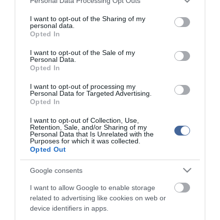
Personal Data Processing Opt Outs
services and may gather and store information including but
not limited to your visit or usage behaviour. You may click to
I want to opt-out of the Sharing of my
personal data.
grant or deny consent to Google and its third-party tags to
Opted In
use your data for below specified purposes in below Google
consent section.
I want to opt-out of the Sale of my
ma.hu legfrissebb hírei:
Personal Data.
Opted In
Szomjazó gólyának adott inni egy férfi Tiszakécskénél -
14:02
megható pillanatot rögzített a kamera
I want to opt-out of processing my
Personal Data for Targeted Advertising.
Megható felvétel: elpusztult borját vitte magával egy
12:56
Opted In
delfinanya
Halálos fenyegetés miatt lemondta erdélyi koncertjét Majka
10:53
I want to opt-out of Collection, Use,
Retention, Sale, and/or Sharing of my
Pórázra kötve hagytak egy kutyát egy híd alatt Miskolcon
Personal Data that Is Unrelated with the
8:46
Purposes for which it was collected.
Védelmi Munkacsoport: hosszabb hőségriasztás, stabil
Opted Out
6:40
energiaellátás
Google consents
Vizet vinnének a szomjazó vadaknak: önkéntes
6:22
összefogást szerveznek a túrázók
I want to allow Google to enable storage
Rekordközeli aszály a Dunán: megkezdték a történelmi
22:15
related to advertising like cookies on web or
kisvízszintek rögzítését
device identifiers in apps.