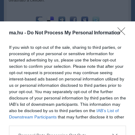
olvasható a cikkben.
ma.hu -
Do Not Process My Personal Information
Kapcsolódó írások:
If you wish to opt-out of the sale, sharing to third parties, or
Adócsalással gyanúsítják a Golden State Warriors kosarasát
processing of your personal or sensitive information for
Vádemelési javaslat adócsalás miatt egy Zala megyei ügyvéd
targeted advertising by us, please use the below opt-out
ellen
section to confirm your selection. Please note that after your
opt-out request is processed you may continue seeing
Berlusconit felmentették - egyik adócsalási ügyében
interest-based ads based on personal information utilized by
Az Európai Bizottság felszámolná az adóparadicsomokat
us or personal information disclosed to third parties prior to
your opt-out. You may separately opt-out of the further
disclosure of your personal information by third parties on the
IAB’s list of downstream participants. This information may
Figyelem! A cikkhez hozzáfűzött hozzászólások nem a
ma.hu
network nézeteit
tükrözik. A szerkesztőség mindössze a hírek publikációjával foglalkozik, a
also be disclosed by us to third parties on the
IAB’s List of
kommenteket nem tudja befolyásolni - azok az olvasók személyes véleményét
Downstream Participants
that may further disclose it to other
tartalmazzák.
third parties.
Kérjük, kulturáltan, mások személyiségi jogainak és jó hírnevének tiszteletben
tartásával kommenteljenek!
Please note that this website/app uses one or more Google