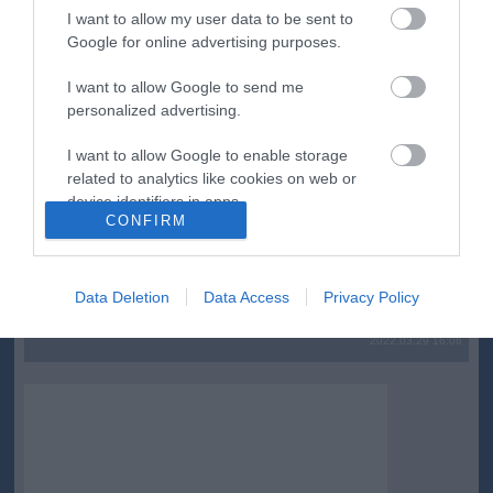
top cikkek:
I want to allow my user data to be sent to
Google for online advertising purposes.
Nem is olyan egészséges a népszerű banán?
I want to allow Google to send me
personalized advertising.
top fórum témák:
I want to allow Google to enable storage
Tanár Úr gyere, mindjárt lesz Lillád!
2022.05.10 21:11
related to analytics like cookies on web or
AZ IGAZSÁG SOHA NEM KÉSŐ
device identifiers in apps.
2022.05.10 21:07
CONFIRM
JólVanna
I want to allow Google to enable storage
2022.05.10 20:31
related to functionality of the website or app.
Porvihar
Data Deletion
Data Access
Privacy Policy
2022.03.29 16:11
I want to allow Google to enable storage
Mit szólsz? Ide minden baromságot...
related to personalization.
2022.03.29 16:06
I want to allow Google to enable storage
related to security, including authentication
functionality and fraud prevention, and other
user protection.