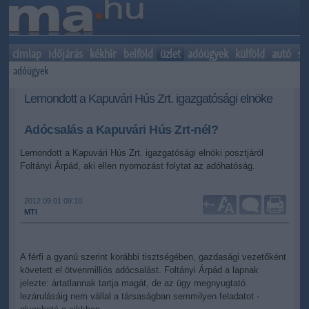
címlap
időjárás
kékhír
belföld
üzlet
adóügyek
külföld
autó
sp
adóügyek
Lemondott a Kapuvári Hús Zrt. igazgatósági elnöke
Adócsalás a Kapuvári Hús Zrt-nél?
Lemondott a Kapuvári Hús Zrt. igazgatósági elnöki posztjáról
Foltányi Árpád, aki ellen nyomozást folytat az adóhatóság.
2012.09.01 09:10
+
-
MTI
A férfi a gyanú szerint korábbi tisztségében, gazdasági vezetőként
követett el ötvenmilliós adócsalást. Foltányi Árpád a lapnak
jelezte: ártatlannak tartja magát, de az ügy megnyugtató
lezárulásáig nem vállal a társaságban semmilyen feladatot -