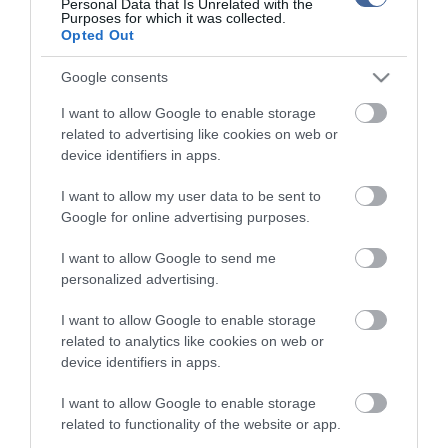
Personal Data that Is Unrelated with the
Kérjük, kulturáltan, mások személyiségi jogainak és jó hírnevének tiszteletben
Purposes for which it was collected.
tartásával kommenteljenek!
Opted Out
Google consents
I want to allow Google to enable storage
related to advertising like cookies on web or
device identifiers in apps.
ma.hu legfrissebb hírei:
Vitézy Dávid: 2,3 milliárd forint került vissza az államhoz
I want to allow my user data to be sent to
8:04
egy útdíjrendszeres ügylet felülvizsgálata után
Google for online advertising purposes.
Saját életét is kockára tette a magyar erdész, hogy
22:22
megállítsa a tüzet
I want to allow Google to send me
personalized advertising.
Második világháborús MG-42 géppuskát emeltek ki a
20:20
Dunából - a rendőrség lefoglalta
I want to allow Google to enable storage
A Miniszterelnökség felmondta a Lounge Eventtel kötött
18:19
related to analytics like cookies on web or
keretszerződését
device identifiers in apps.
Megérkezett az eső a Duna vízgyűjtőjére
16:21
I want to allow Google to enable storage
Újabb két gyanúsítottat fogtak el a 600 milliós
14:26
related to functionality of the website or app.
ingatlanmaffia ügyében