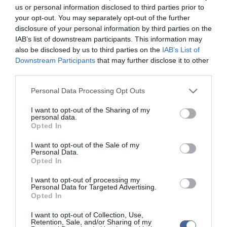
us or personal information disclosed to third parties prior to
your opt-out. You may separately opt-out of the further
disclosure of your personal information by third parties on the
IAB’s list of downstream participants. This information may
also be disclosed by us to third parties on the
IAB’s List of
Downstream Participants
that may further disclose it to other
Kapcsolódó írások:
third parties.
A nyugdíjrendszer átalakításához igazodnak az utazási
Please note that this website/app uses one or more Google
Personal Data Processing Opt Outs
kedvezmények
services and may gather and store information including but
Washington nem növeli IMF-befizetéseit
not limited to your visit or usage behaviour. You may click to
I want to opt-out of the Sharing of my
personal data.
grant or deny consent to Google and its third-party tags to
A kukában végezte a NAV takarítási tendere
Opted In
use your data for below specified purposes in below Google
Réthelyi: a fizetések emelése az egészségügy sorsfordító
consent section.
I want to opt-out of the Sale of my
kérdése
Personal Data.
Opted In
Újraindul az öblösüveggyártás Salgótarjánban
I want to opt-out of processing my
Personal Data for Targeted Advertising.
Opted In
Figyelem! A cikkhez hozzáfűzött hozzászólások nem a
ma.hu
network nézeteit
tükrözik. A szerkesztőség mindössze a hírek publikációjával foglalkozik, a
kommenteket nem tudja befolyásolni - azok az olvasók személyes véleményét
I want to opt-out of Collection, Use,
Retention, Sale, and/or Sharing of my
tartalmazzák.