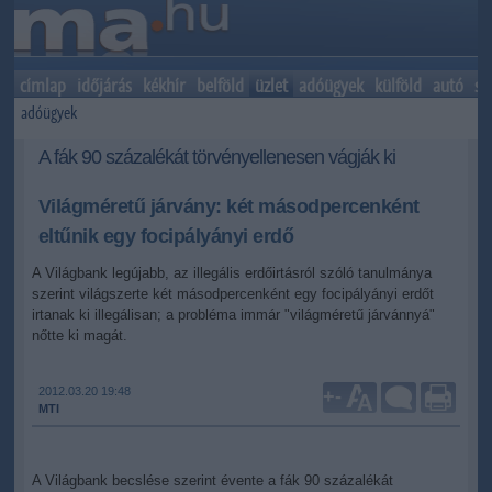
címlap
időjárás
kékhír
belföld
üzlet
adóügyek
külföld
autó
sp
adóügyek
A fák 90 százalékát törvényellenesen vágják ki
Világméretű járvány: két másodpercenként
eltűnik egy focipályányi erdő
A Világbank legújabb, az illegális erdőirtásról szóló tanulmánya
szerint világszerte két másodpercenként egy focipályányi erdőt
irtanak ki illegálisan; a probléma immár "világméretű járvánnyá"
nőtte ki magát.
2012.03.20 19:48
+
-
MTI
A Világbank becslése szerint évente a fák 90 százalékát