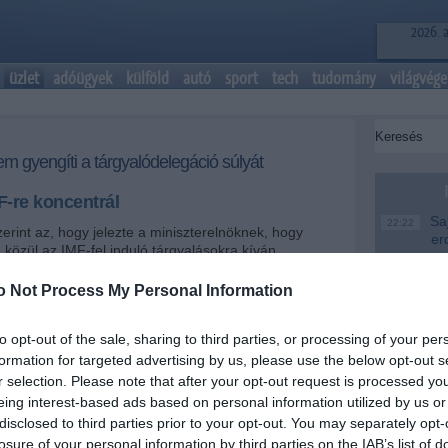
2026. 
üzlet
adóügyek
külföld
autó
sport
tech
tudomány
világvége
 gyengíti a tárgyalódelegáció súlyát
MF-re koncentrál
Saj
22:22
erint az, hogy jelezte a miniszterelnöknek, hogy
er
közül az IMF-fel induló tárgyalásokra kíván
ncs összefüggésben azzal, hogy "milyen súllyal" tud
Más
20:20
ken a konzultációkon.
em
o Not Process My Personal Information
le
+
-
to opt-out of the sale, sharing to third parties, or processing of your per
A M
18:19
Ev
formation for targeted advertising by us, please use the below opt-out s
r selection. Please note that after your opt-out request is processed y
ztési miniszter pénteken Szegeden ezt egy újságírói
Meg
16:21
eing interest-based ads based on personal information utilized by us or
zolva fejtette ki, amely szerint lemondása gyengíti a
yalódelegáció súlyát.
Úja
disclosed to third parties prior to your opt-out. You may separately opt-
14:26
mi
losure of your personal information by third parties on the IAB’s list of