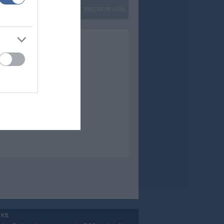
? Ide minden baromságot...
2022.03.29 16:06
Kft.