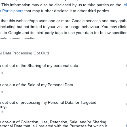
ják, arra hivatkoznak, hogy bizonyos pozíciókhoz
. This information may also be disclosed by us to third parties on the
IA
Viz
ió vezetése – reagált a tárcavezető a Szegedi
12:56
Participants
that may further disclose it to other third parties.
a 
men tartott előadását követően.
ki
 that this website/app uses one or more Google services and may gath
kről a tárgyalások kezdete előtt teljesen helytelen és
Mag
including but not limited to your visit or usage behaviour. You may click 
11:15
e nyilatkozni – jegyezte meg a politikus.
cs
 to Google and its third-party tags to use your data for below specifi
 menetével kapcsolatban a miniszter elmondta, az
ogle consent section.
teken tartanak egy informális ülést, amelyen
gyar kérést és tárgyalási pozíciót. Ezt követően, a
l Data Processing Opt Outs
egy informális, de hivatalos kapcsolatfelvétel, amely
Nem is ol
rországra érkezik az IMF és az EU főtárgyalója.
s megbeszélésen kap majd jelzést a magyar
o opt-out of the Sharing of my personal data.
, milyen előzetes elképzelései vannak az EU-nak és az
In
Tanár Úr gy
ítható majd össze a menetrend, pontosan mikor,
o opt-out of the Sale of my Personal Data.
tnek meg a tárgyalások, s talán arról is fogunk tudni
In
AZ IGAZ
ilyen keretek között” - mondta Fellegi Tamás.
to opt-out of processing my Personal Data for Targeted
JólVanna
ing.
In
Porvihar
o opt-out of Collection, Use, Retention, Sale, and/or Sharing
ersonal Data that Is Unrelated with the Purposes for which it