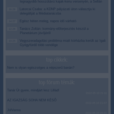
legnagyobb hosszútávú kajak-kenu versenyén, a Sellán
Latorcai Csaba: a KDNP pályázati úton választja ki
16:28
delegáltját a Médiatanácsba
Egész héten meleg, napos idő várható
14:27
Tanács Zoltán: kormány-előterjesztés készül a
12:26
Planetárium jövőjéről
Vegyszeradagolási probléma miatt kórházba került az Igali
10:25
Gyógyfürdő több vendége
top cikkek:
Nem is olyan egészséges a népszerű banán?
top fórum témák:
Tanár Úr gyere, mindjárt lesz Lillád!
2022.05.10 21:11
AZ IGAZSÁG SOHA NEM KÉSŐ
2022.05.10 21:07
JólVanna
2022.05.10 20:31