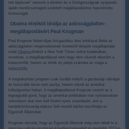
tett lépésnek" nevezte a döntést és a Görögországnak nyújtandó
újabb mentőcsomagról született megállapodáshoz hasonlította
fontosságát.
Obama elnököt bírálja az adósságplafon-
megállapodásért Paul Krugman
Paul Krugman Nobel-díjas közgazdász éles kritikával illette az
adósságplafon megemelésének kereteiről létrejött megállapodás
miatt
Obama
elnököt a New York Times online kiadásában,
mondván, a megállapodással nem hogy nem sikerült elkerülni a
katasztrófát, hanem az elnök és pártja számára az maga a
katasztrófa
.
A megtakarítási program csak tovább mélyíti a gazdasági válságot
és hosszabb távon nem javítja, hanem növeli az amerikai
költségvetési hiányt. A megállapodással Krugman szerint az a
legnagyobb gond, hogy az amerikai politikában már nyilvánvalóan
semmilyen árat nem kell fizetni nyers zsarolásért, ami a
banánköztársaság-státusz felé vezető lejtőre taszíthatja az
Egyesült Államokat.
Krugman rámutat, hogy az Egyesült Államok még nem lábalt ki a
pénzügyi válság gazdasági következményeiből és legalább 2013-ig