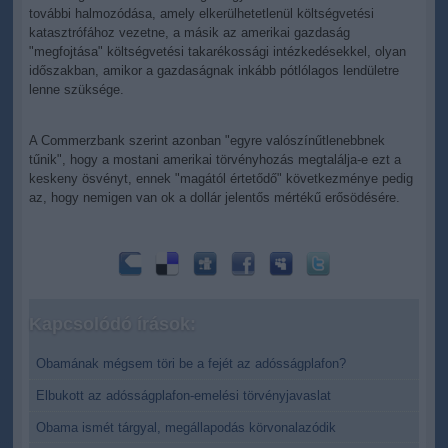
további halmozódása, amely elkerülhetetlenül költségvetési
katasztrófához vezetne, a másik az amerikai gazdaság
"megfojtása" költségvetési takarékossági intézkedésekkel, olyan
időszakban, amikor a gazdaságnak inkább pótlólagos lendületre
lenne szüksége.
A Commerzbank szerint azonban "egyre valószínűtlenebbnek
tűnik", hogy a mostani amerikai törvényhozás megtalálja-e ezt a
keskeny ösvényt, ennek "magától értetődő" következménye pedig
az, hogy nemigen van ok a dollár jelentős mértékű erősödésére.
Kapcsolódó írások:
Obamának mégsem töri be a fejét az adósságplafon?
Elbukott az adósságplafon-emelési törvényjavaslat
Obama ismét tárgyal, megállapodás körvonalazódik