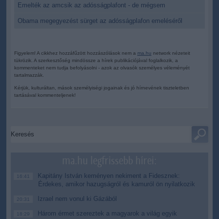
Emelték az amcsik az adósságplafont - de mégsem
Obama megegyezést sürget az adósságplafon emeléséről
Figyelem! A cikkhez hozzáfűzött hozzászólások nem a
ma.hu
network nézeteit
tükrözik. A szerkesztőség mindössze a hírek publikációjával foglalkozik, a
kommenteket nem tudja befolyásolni - azok az olvasók személyes véleményét
tartalmazzák.
Kérjük, kulturáltan, mások személyiségi jogainak és jó hírnevének tiszteletben
tartásával kommenteljenek!
ma.hu legfrissebb hírei:
Kapitány István keményen nekiment a Fidesznek:
16:41
Érdekes, amikor hazugságról és kamuról ön nyilatkozik
Izrael nem vonul ki Gázából
20:31
Három érmet szereztek a magyarok a világ egyik
18:29