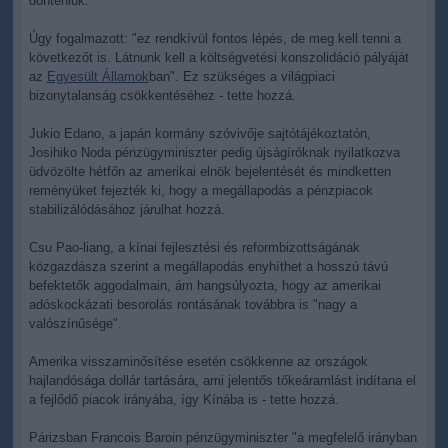
dönteniük.
Úgy fogalmazott: "ez rendkívül fontos lépés, de meg kell tenni a
következőt is. Látnunk kell a költségvetési konszolidáció pályáját
az
Egyesült Államok
ban". Ez szükséges a világpiaci
bizonytalanság csökkentéséhez - tette hozzá.
Jukio Edano, a japán kormány szóvivője sajtótájékoztatón,
Josihiko Noda pénzügyminiszter pedig újságíróknak nyilatkozva
üdvözölte hétfőn az amerikai elnök bejelentését és mindketten
reményüket fejezték ki, hogy a megállapodás a pénzpiacok
stabilizálódásához járulhat hozzá.
Csu Pao-liang, a kínai fejlesztési és reformbizottságának
közgazdásza szerint a megállapodás enyhíthet a hosszú távú
befektetők aggodalmain, ám hangsúlyozta, hogy az amerikai
adóskockázati besorolás rontásának továbbra is "nagy a
valószínűsége".
Amerika visszaminősítése esetén csökkenne az országok
hajlandósága dollár tartására, ami jelentős tőkeáramlást indítana el
a fejlődő piacok irányába, így Kínába is - tette hozzá.
Párizsban Francois Baroin pénzügyminiszter "a megfelelő irányban