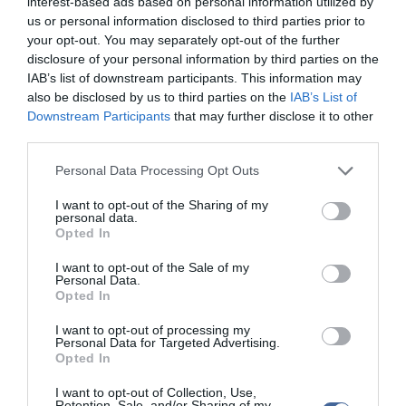
interest-based ads based on personal information utilized by
járulékos tényezők figyelembevételével - tíz év alatt ténylegesen
us or personal information disclosed to third parties prior to
750 milliárd és ezermilliárd dollár közötti halmozott
your opt-out. You may separately opt-out of the further
deficitcsökkentésnek felelne csak meg.
disclosure of your personal information by third parties on the
IAB’s list of downstream participants. This information may
Mindezek alapján a Barclays Capital londoni elemzői továbbra is
also be disclosed by us to third parties on the
IAB’s List of
magasnak ítélik az Egyesült Államok leminősítésének kockázatát.
Downstream Participants
that may further disclose it to other
Ezt más nagy londoni házak is jósolják.
third parties.
Please note that this website/app uses one or more Google
Az egyik vezető citybeli pénzügyi-befektetési elemző cég, a
Personal Data Processing Opt Outs
Capital Economics szakértőinek minapi tanulmánya szerint az
services and may gather and store information including but
adósságplafon emeléséről szóló egyezség létrejötte esetén is
not limited to your visit or usage behaviour. You may click to
I want to opt-out of the Sharing of my
personal data.
"mind nehezebb elképzelni", hogy az Egyesült Államok miként
grant or deny consent to Google and its third-party tags to
Opted In
tudná megőrizni lehetséges legjobb, "AAA" adósbesorolását.
use your data for below specified purposes in below Google
consent section.
I want to opt-out of the Sale of my
A hitelminősítők ugyanis egyenes utalásokat tettek arra, hogy
Personal Data.
ehhez legalább háromezer milliárd, de inkább négyezer milliárd
Opted In
dolláros államháztartási deficitcsökkentő programra lenne szükség
a következő tíz évre, "márpedig a jelenleg ismert javaslatok egyike
I want to opt-out of processing my
sincs még a közelében sem ennek az összegnek".
Personal Data for Targeted Advertising.
Opted In
A JP Morgan bankcsoport előrejelzése szerint a következő két
évben jelentős költségvetési szigorítások várhatók ugyan az
I want to opt-out of Collection, Use,
Retention, Sale, and/or Sharing of my