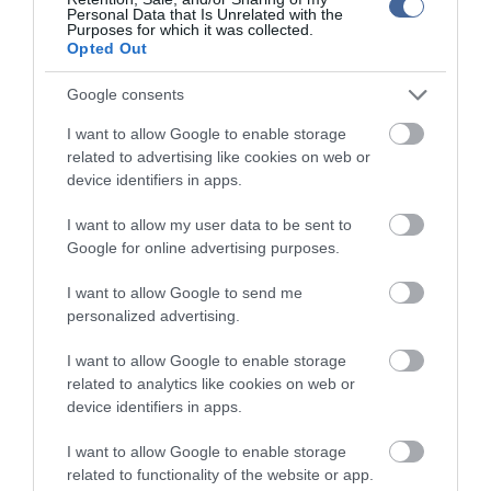
Egyesült Államokban, ám az amerikai költségvetési pálya még
Personal Data that Is Unrelated with the
ezzel együtt is messze lesz attól, hogy stabilizálható legyen az
Purposes for which it was collected.
államadósság-ráta.
Opted Out
A cég elemzőinek várakozása szerint az amerikai államháztartás
Google consents
elsődleges - vagyis kamatkiadások nélkül számolt -
GDP
-arányos
egyenlegének hiánya 2013-ig hozzávetőleg 5 százalékponttal 3,7
I want to allow Google to enable storage
százalékra csökken, de a JP Morgan modellje alapján addigra
related to advertising like cookies on web or
inkább egyensúlyba kellene kerülnie az elsődleges mérlegnek
device identifiers in apps.
ahhoz, hogy a bruttó amerikai államadósság megálljon a GDP-
érték 105 százalékán.
I want to allow my user data to be sent to
Ahhoz pedig, hogy az adósságráta visszasüllyedjen a 2007-ben
Google for online advertising purposes.
mért 60 százalékra, a JP Morgan számításai szerint két évtizeden
át minden évben jelentős államháztartási többleteket kellene elérni.
I want to allow Google to send me
personalized advertising.
A nemzetközi hitelminősítők már egyértelmű jelezéseket adtak
arra, hogy megfoszthatják az Egyesült Államokat világszerte piaci
I want to allow Google to enable storage
kockázatmegítélési alapmércének tekintett "AAA/Aaa"
related to analytics like cookies on web or
adósbesorolásától: a Standard & Poor's és a Moody's Investors
device identifiers in apps.
Service július közepén egyaránt negatív - vagyis leminősítést
valószínűsítő - megfigyelés alá vette az amerikai
I want to allow Google to enable storage
adósosztályzatokat.
related to functionality of the website or app.