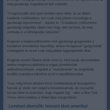
még gazdasági stagnálással kell számolni.
"A legrosszabb amit ilyen esetben tenni lehet, az az állami
kiadások csökkentése, ami csak még jobban visszafogja a
gazdasági teljesítményt" - fejtette ki. "A kiadások csökkentése
gazdasági stagnálás idején nem hogy nem javítaná, de még
ronthatja is a költségvetés helyzetét."
Krugman a kiadáscsökkentést mint gazdasági gyógymódot a
középkori orvosláshoz hasonlítja, amikor érvágással "gyógyították"
a betegeket és ezzel csak még jobban legyengítették őket.
Krugman szerint Obama elnök most is, mint tavaly decemberben,
amikor meghosszabbította a magas jövedelműek
adókedvezményeit, engedett a "zsarolásának" és meghátrált,
további zsarolásra bátorítva ezzel a republikánusokat.
"Lesz még bőven alkalom krízis kirobbantásával fenyegetőzni,
hacsak az elnök nem enged a követeléseknek, és mostantól
bízván lehet rá számítani, hogy engedni fog" - idézi a New York
Times online kiadása a Nobel-díjas közgazdászt.
Londoni elemzők: hosszú távú amerikai