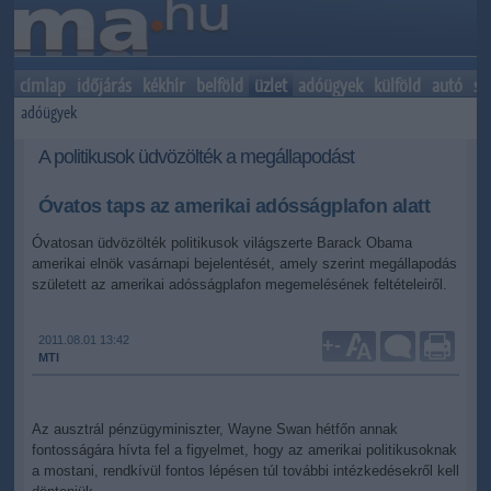
címlap
időjárás
kékhír
belföld
üzlet
adóügyek
külföld
autó
sp
adóügyek
A politikusok üdvözölték a megállapodást
Óvatos taps az amerikai adósságplafon alatt
Óvatosan üdvözölték politikusok világszerte Barack Obama
amerikai elnök vasárnapi bejelentését, amely szerint megállapodás
született az amerikai adósságplafon megemelésének feltételeiről.
2011.08.01 13:42
+
-
MTI
Az ausztrál pénzügyminiszter, Wayne Swan hétfőn annak
fontosságára hívta fel a figyelmet, hogy az amerikai politikusoknak
a mostani, rendkívül fontos lépésen túl további intézkedésekről kell