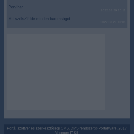
Porvihar
2022.03.29 16:11
Mit szólsz? Ide minden baromságot...
2022.03.29 16:06
Portál szoftver és szerkesztőségi CMS, DMS rendszer:© PortalWare, 2017
Magnum IT Kft.