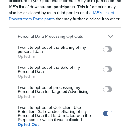
disclosure of your personal information by third parties on the
IAB’s list of downstream participants. This information may
also be disclosed by us to third parties on the
IAB’s List of
Downstream Participants
that may further disclose it to other
Kapcsolódó írások:
third parties.
Szomáliföld: ötezer éves barlangrajzok szorulnak "elsősegélyre"
Please note that this website/app uses one or more Google
Personal Data Processing Opt Outs
Maja szellemeknek áldoznak ásatások előtt a mexikói régészek
services and may gather and store information including but
not limited to your visit or usage behaviour. You may click to
I want to opt-out of the Sharing of my
A Stonehenge a "kőkorszaki Lourdes" lehetett?
personal data.
grant or deny consent to Google and its third-party tags to
Opted In
use your data for below specified purposes in below Google
consent section.
I want to opt-out of the Sale of my
Figyelem! A cikkhez hozzáfűzött hozzászólások nem a
ma.hu
network nézeteit
Personal Data.
tükrözik. A szerkesztőség mindössze a hírek publikációjával foglalkozik, a
Opted In
kommenteket nem tudja befolyásolni - azok az olvasók személyes véleményét
tartalmazzák.
I want to opt-out of processing my
Kérjük, kulturáltan, mások személyiségi jogainak és jó hírnevének tiszteletben
Personal Data for Targeted Advertising.
tartásával kommenteljenek!
Opted In
I want to opt-out of Collection, Use,
Retention, Sale, and/or Sharing of my
Personal Data that Is Unrelated with the
Purposes for which it was collected.
Opted Out