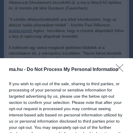
Albansszal (Verulamium) összekötő út, a ma is létező A2 építése.
Az út mentén jött létre Duroleum (Faversham).
"A sérülés elhelyezkedéséből arra lehet következtetni, hogy az
áldozat halála pillanatában térdelt" - közölte Paul Wilkinson
ásatásvezető
régész, hozzátéve, hogy a csontok állapotából ítélve
a lány jó egészségi állapotnak örvendett.
A holttestet egy sietve megásott gödörben földelték el a
városfalakon túl, a nekropolisz közelében. "Hason fekve temették
el, az egyik karja a törzse alá csavarodott, az egyik lába pedig
kilógott a sírgödörből" - jegyezte meg Wilkinson.
ma.hu -
Do Not Process My Personal Information
A régész feltételezése szerint a lány valószínűleg a helyi
népességhez tartozott. Míg a rómaiak halottaikat kelet-nyugati
If you wish to opt-out of the sale, sharing to third parties, or
irányban helyezték a sírba, a lány holttestét észak-déli irányban
processing of your personal or sensitive information for
"tájolták", amely a helyi populáció körében volt szokásos.
targeted advertising by us, please use the below opt-out
section to confirm your selection. Please note that after your
A holttest mellett vaskori cserépedényeket találtak, ami arra utal,
opt-out request is processed you may continue seeing
hogy a sír Kr.u. 50 körül keletkezhetett. Az
áldozat
földi
interest-based ads based on personal information utilized by
maradványait a tervek szerint a helyszínen újratemetik.
us or personal information disclosed to third parties prior to
your opt-out. You may separately opt-out of the further