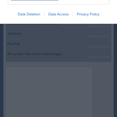
top fórum témák:
I want to allow Google to enable storage
related to security, including authentication
Tanár Úr gyere, mindjárt lesz Lillád!
Data Deletion
Data Access
Privacy Policy
2022.05.10 21:11
functionality and fraud prevention, and other
user protection.
AZ IGAZSÁG SOHA NEM KÉSŐ
2022.05.10 21:07
JólVanna
2022.05.10 20:31
Porvihar
2022.03.29 16:11
Mit szólsz? Ide minden baromságot...
2022.03.29 16:06