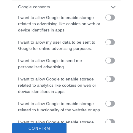
ma.hu legfrissebb hírei:
Google consents
Hulladékvadászat indul a Dunán: a rekordalacsony vízállás
12:20
miatt most láthatóvá váltak a mederben rejtőző roncsok
I want to allow Google to enable storage
related to advertising like cookies on web or
Vitézy Dávid: háromszor annyian utaznak a komlói
10:40
device identifiers in apps.
vonalon, mint korábban a pótlóbuszokon
Vitézy Dávid: 2,3 milliárd forint került vissza az államhoz
8:04
I want to allow my user data to be sent to
egy útdíjrendszeres ügylet felülvizsgálata után
Google for online advertising purposes.
Saját életét is kockára tette a magyar erdész, hogy
22:22
megállítsa a tüzet
I want to allow Google to send me
personalized advertising.
Második világháborús MG-42 géppuskát emeltek ki a
20:20
Dunából - a rendőrség lefoglalta
I want to allow Google to enable storage
A Miniszterelnökség felmondta a Lounge Eventtel kötött
18:19
related to analytics like cookies on web or
keretszerződését
device identifiers in apps.
Megérkezett az eső a Duna vízgyűjtőjére
16:21
I want to allow Google to enable storage
related to functionality of the website or app.
top cikkek:
Nem is olyan egészséges a népszerű banán?
I want to allow Google to enable storage
related to personalization.
CONFIRM