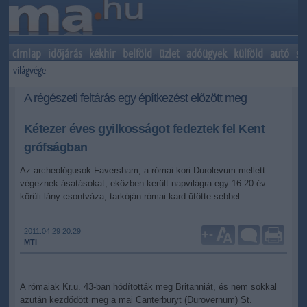
címlap
időjárás
kékhír
belföld
üzlet
adóügyek
külföld
autó
sp
világvége
A régészeti feltárás egy építkezést előzött meg
Kétezer éves gyilkosságot fedeztek fel Kent
grófságban
Az archeológusok Faversham, a római kori Durolevum mellett
végeznek ásatásokat, eközben került napvilágra egy 16-20 év
körüli lány csontváza, tarkóján római kard ütötte sebbel.
2011.04.29 20:29
+
-
MTI
A rómaiak Kr.u. 43-ban hódították meg Britanniát, és nem sokkal
azután kezdődött meg a mai Canterburyt (Durovernum) St.