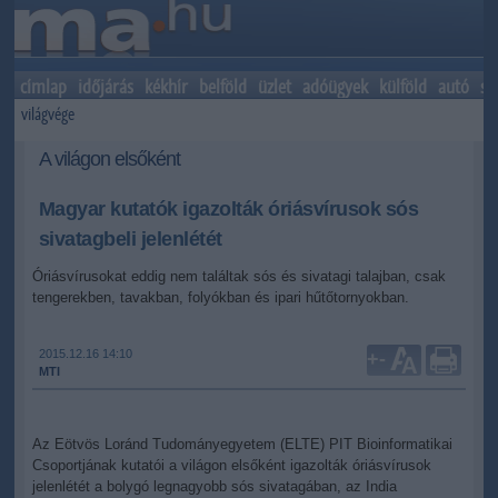
címlap
időjárás
kékhír
belföld
üzlet
adóügyek
külföld
autó
sp
világvége
A világon elsőként
Magyar kutatók igazolták óriásvírusok sós
sivatagbeli jelenlétét
Óriásvírusokat eddig nem találtak sós és sivatagi talajban, csak
tengerekben, tavakban, folyókban és ipari hűtőtornyokban.
2015.12.16 14:10
+
-
MTI
Az Eötvös Loránd Tudományegyetem (ELTE) PIT Bioinformatikai
Csoportjának kutatói a világon elsőként igazolták óriásvírusok
jelenlétét a bolygó legnagyobb sós sivatagában, az India