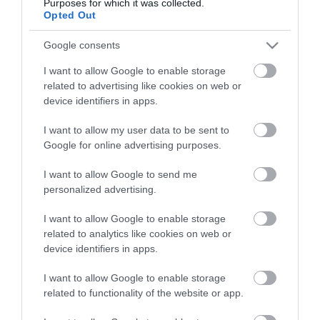
Purposes for which it was collected.
Opted Out
Google consents
I want to allow Google to enable storage
ma.hu legfrissebb hírei:
related to advertising like cookies on web or
device identifiers in apps.
Nagy erőkkel keresik a szomjazó gólyát megmentő
12:16
Árpádot
I want to allow my user data to be sent to
Magyar Péter: átfogó energiafejlesztési tervet fogadott el a
Google for online advertising purposes.
6:48
kormány
I want to allow Google to send me
Kenyában bezzeg minden zöldebb
20:46
personalized advertising.
Második világháborús német katonai motorkerékpár
18:37
bukkant elő a Dunából
I want to allow Google to enable storage
A Tisza-frakció kezdeményezte, hogy jövő kedden legyen
related to analytics like cookies on web or
16:12
az államfőválasztás
device identifiers in apps.
Szomjazó gólyának adott inni egy férfi Tiszakécskénél -
14:02
I want to allow Google to enable storage
megható pillanatot rögzített a kamera
related to functionality of the website or app.
Megható felvétel: elpusztult borját vitte magával egy
12:56
delfinanya