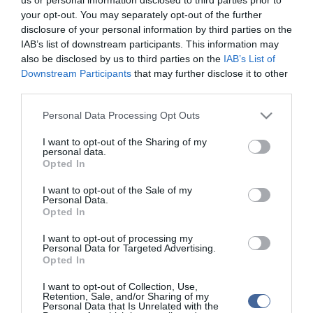
your opt-out. You may separately opt-out of the further
Ez a szibériai fajta - Fotó: CNRS/AMU
disclosure of your personal information by third parties on the
IAB’s list of downstream participants. This information may
also be disclosed by us to third parties on the
IAB’s List of
Downstream Participants
that may further disclose it to other
third parties.
Kapcsolódó írások:
Please note that this website/app uses one or more Google
Personal Data Processing Opt Outs
services and may gather and store information including but
Vízerőművet építenének a világ egyik legszárazabb sivatagában
not limited to your visit or usage behaviour. You may click to
I want to opt-out of the Sharing of my
personal data.
Ritka "aranyló" maradványaira leltek a Góbi-sivatagban
grant or deny consent to Google and its third-party tags to
Opted In
use your data for below specified purposes in below Google
Egy tevét üldözött a sivatagban, a végén majdnem belehalt
consent section.
I want to opt-out of the Sale of my
Őskori óriásvírus kel életre a szibériai fagyott pusztaságból
Personal Data.
Opted In
I want to opt-out of processing my
Figyelem! A cikkhez hozzáfűzött hozzászólások nem a
ma.hu
network nézeteit
Personal Data for Targeted Advertising.
tükrözik. A szerkesztőség mindössze a hírek publikációjával foglalkozik, a
Opted In
kommenteket nem tudja befolyásolni - azok az olvasók személyes véleményét
tartalmazzák.
I want to opt-out of Collection, Use,
Retention, Sale, and/or Sharing of my
Kérjük, kulturáltan, mások személyiségi jogainak és jó hírnevének tiszteletben
Personal Data that Is Unrelated with the
tartásával kommenteljenek!