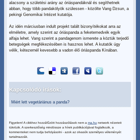
alacsony a születési arány az óriáspandáknál és segíthetnek
abban, hogy több pandakölyök szülessen - közölte Vang Dzsun, a
pekingi Genomikai Intézet kutatója.
Az idén márciusban indult projekt talált bizonyítékokat arra az
elméletre, amely szerint az óriáspanda a feketemedvék egyik
alfaja lehet. Vang szerint a pandagenom ismerete a köztük terjedő
betegségek megfékezésében is hasznos lehet. A kutatók úgy
vélik, kétezernél kevesebb a vadon élő óriáspanda Kínában.
Kapcsolódó írások:
Miért lett vegetáriánus a panda?
Figyelem! A cikkhez hozzáfűzött hozzászólások nem a
ma.hu
network nézeteit
tükrözik. A szerkesztőség mindössze a hírek publikációjával foglalkozik, a
kommenteket nem tudja befolyásolni - azok az olvasók személyes véleményét
tartalmazzák.