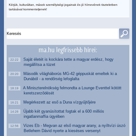
Kérjük, kulturáltan, mások személyiségi jogainak és jó hírnevének tiszteletben
tartásával kommenteljenek!
ma.hu legfrissebb hírei:
Saját életét is kockára tette a magyar erdész, hogy
22:22
megállítsa a tüzet
Második világháborús MG-42 géppuskát emeltek ki a
20:20
Dunából - a rendőrség lefoglalta
A Miniszterelnökség felmondta a Lounge Eventtel kötött
18:19
keretszerződését
Megérkezett az eső a Duna vízgyűjtőjére
16:21
Újabb két gyanúsítottat fogtak el a 600 milliós
14:26
ingatlanmaffia ügyében
Vizes Eb - Megvan az első magyar arany, a nyíltvízi úszó
12:56
Betlehem Dávid nyerte a kieséses versenyt