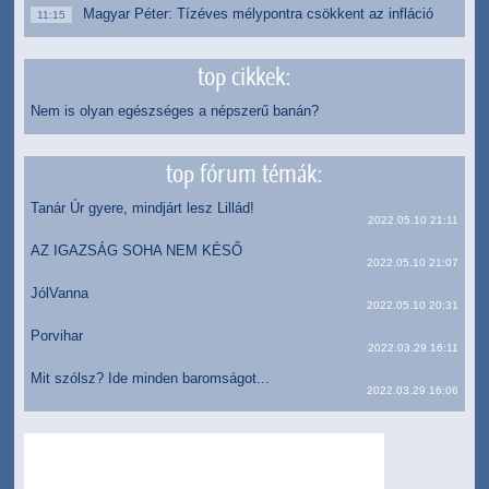
Magyar Péter: Tízéves mélypontra csökkent az infláció
11:15
top cikkek:
Nem is olyan egészséges a népszerű banán?
top fórum témák:
Tanár Úr gyere, mindjárt lesz Lillád!
2022.05.10 21:11
AZ IGAZSÁG SOHA NEM KÉSŐ
2022.05.10 21:07
JólVanna
2022.05.10 20:31
Porvihar
2022.03.29 16:11
Mit szólsz? Ide minden baromságot...
2022.03.29 16:06