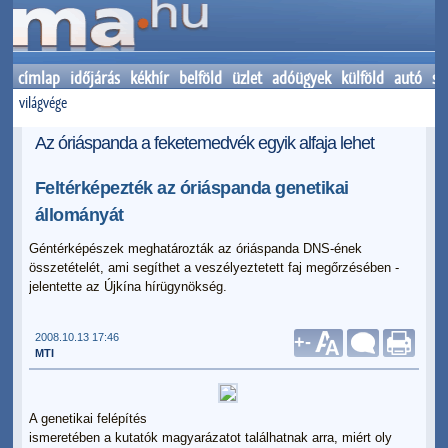
címlap
időjárás
kékhír
belföld
üzlet
adóügyek
külföld
autó
sp
világvége
Az óriáspanda a feketemedvék egyik alfaja lehet
Feltérképezték az óriáspanda genetikai
állományát
Géntérképészek meghatározták az óriáspanda DNS-ének
összetételét, ami segíthet a veszélyeztetett faj megőrzésében -
jelentette az Újkína hírügynökség.
2008.10.13 17:46
+
-
MTI
A genetikai felépítés
ismeretében a kutatók magyarázatot találhatnak arra, miért oly